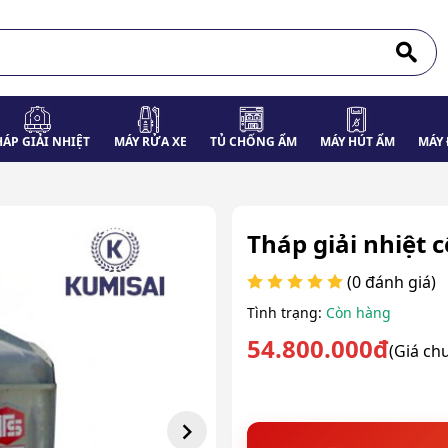
HÁP GIẢI NHIỆT
MÁY RỬA XE
TỦ CHỐNG ẨM
MÁY HÚT ẨM
MÁY 
Tháp giải nhiệt
(0 đánh giá)
Tình trạng:
Còn hàng
54.800.000đ
(Giá ch