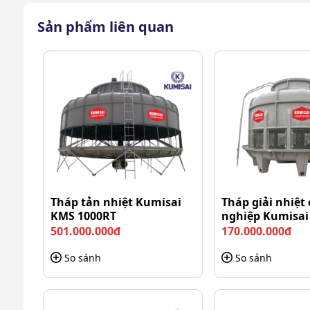
Sản phẩm liên quan
Motor công
Tháp tản nhiệt Kumisai
Tháp giải nhiệt
KMS 1000RT
nghiệp Kumisa
Với lưu lượng gió lên đến 830 m³/phút TASHIN TSC 
350RT
501.000.000đ
170.000.000đ
quả làm mát. Toàn bộ quá trình diễn ra liên tục và
So sánh
So sánh
toàn cho máy móc.
Tiết kiệm điện năng