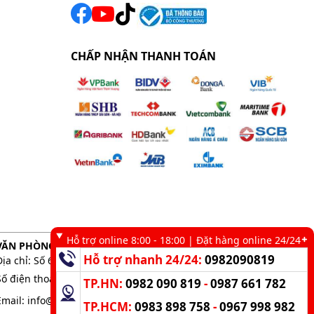
CHẤP NHẬN THANH TOÁN
Hỗ trợ online 8:00 - 18:00 | Đặt hàng online 24/24
VĂN PHÒNG GIAO DỊCH TẠI TP. HCM
Hỗ trợ nhanh 24/24:
0982090819
Địa chỉ: Số 6 kênh 19/5, Phường Tân Sơn Nhì, TP. HCM
Số điện thoại:
0983 898 758
-
0982 090 819
TP.HN:
0982 090 819
-
0987 661 782
Email:
info@kumisai.vn
TP.HCM:
0983 898 758
-
0967 998 982