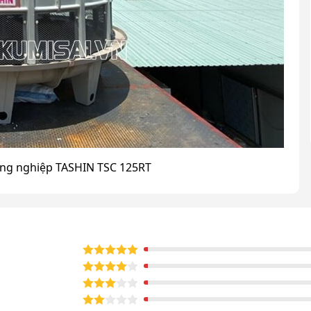
công nghiệp TASHIN TSC 125RT
N TSC 125RT được ưa chuộng
ng
ười tiêu dùng ưa chuộng hàng đầu vì sở hữu những
 vận chuyển lượng nước lớn. Vì vậy quá trình làm mát