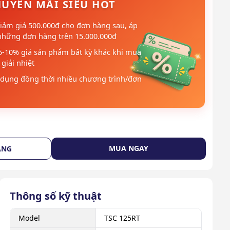
UYẾN MÃI SIÊU HOT
iảm giá 500.000đ cho đơn hàng sau, áp
những đơn hàng trên 15.000.000đ
5-10% giá sản phẩm bất kỳ khác khi mua
giải nhiệt
dụng đồng thời nhiều chương trình/đơn
MUA NGAY
ÀNG
Thông số kỹ thuật
Model
TSC 125RT