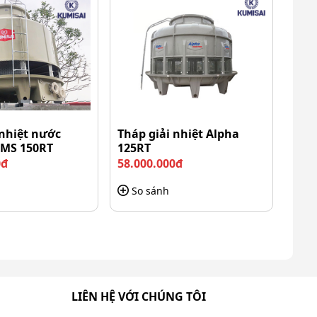
 nhiệt nước
Tháp giải nhiệt Alpha
KMS 150RT
125RT
0đ
58.000.000đ
So sánh
LIÊN HỆ VỚI CHÚNG TÔI