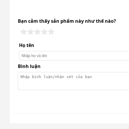
diễn ra nhanh và cực hiệu quả.
Khả năng làm mát lên đến 487500 Kcal/Hr mang đến
Bạn cảm thấy sản phẩm này như thế nào?
cầu làm mát của dây chuyền sản xuất quy mô từ nhỏ
Họ tên
Bình luận