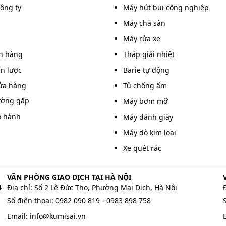
công ty
Máy hút bụi công nghiệp
Máy chà sàn
Máy rửa xe
án hàng
Tháp giải nhiệt
ến lược
Barie tự động
ửa hàng
Tủ chống ẩm
ường gặp
Máy bơm mỡ
o hành
Máy đánh giày
Máy dò kim loại
Xe quét rác
VĂN PHÒNG GIAO DỊCH TẠI HÀ NỘI
4
Địa chỉ: Số 2 Lê Đức Thọ, Phường Mai Dịch, Hà Nội
Số điện thoại:
0982 090 819
-
0983 898 758
Email:
info@kumisai.vn