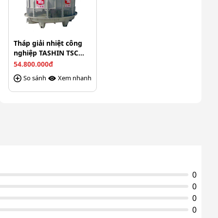
Tháp giải nhiệt công
nghiệp TASHIN TSC
125RT
54.800.000đ
So sánh
Xem nhanh
0
0
0
0