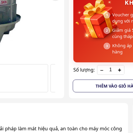
KH
Voucher g
dụng với 
Giảm giá 
cùng tháp 
Không áp 
hàng
+
Số lượng:
THÊM VÀO GIỎ H
iải pháp làm mát hiệu quả, an toàn
cho máy móc công