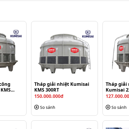
 suất mạnh mẽ
 công
Tháp giải nhiệt Kumisai
Tháp giải
i KMS
KMS 300RT
Kumisai 2
125RT đảm bảo lưu thông không khí liên tục, tăng hiệu
150.000.000đ
127.000.0
 ổn định, giúp hệ thống vận hành trơn tru, đảm bảo an
So sánh
So sánh