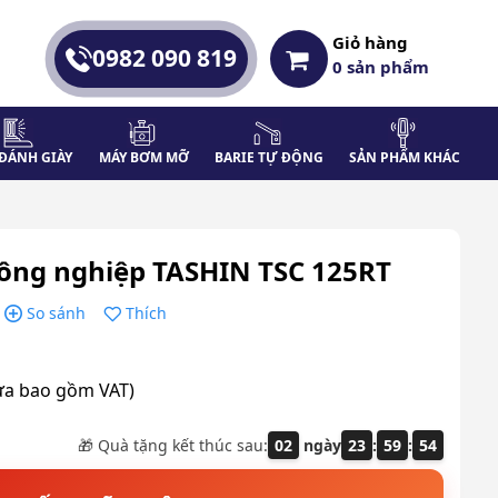
Giỏ hàng
0982 090 819
0
sản phẩm
ĐÁNH GIÀY
MÁY BƠM MỠ
BARIE TỰ ĐỘNG
SẢN PHẨM KHÁC
 công nghiệp TASHIN TSC 125RT
So sánh
Thích
ưa bao gồm VAT)
🎁 Quà tặng kết thúc sau:
02
ngày
23
:
59
:
53