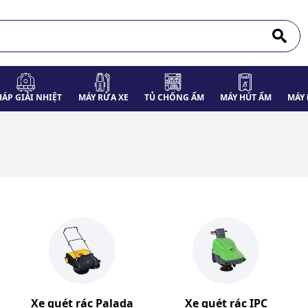
HÁP GIẢI NHIỆT
MÁY RỬA XE
TỦ CHỐNG ẨM
MÁY HÚT ẨM
MÁY 
Xe quét rác Palada
Xe quét rác IPC