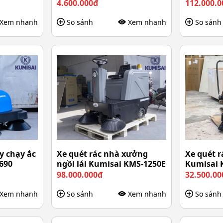
4.600.000đ
112.000.0
Xem nhanh
So sánh
Xem nhanh
So sánh
y chạy ắc
Xe quét rác nhà xưởng
Xe quét r
690
ngồi lái Kumisai KMS-1250E
Kumisai 
98.000.000đ
32.500.00
Xem nhanh
So sánh
Xem nhanh
So sánh