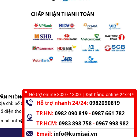
CHẤP NHẬN THANH TOÁN
Hỗ trợ online 8:00 - 18:00 | Đặt hàng online 24/24
VĂN PHÒNG GIAO DỊCH TẠI TP. HCM
Hỗ trợ nhanh 24/24:
0982090819
Địa chỉ: Số 6 kênh 19/5, Phường Tân Sơn Nhì, TP. HCM
Số điện thoại:
0983 898 758
-
0982 090 819
TP.HN:
0982 090 819
-
0987 661 782
Email:
info@kumisai.vn
 hiệu quả
TP.HCM:
0983 898 758
-
0967 998 982
Email:
info@kumisai.vn