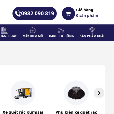
Giỏ hàng
0982 090 819
0
sản phẩm
ĐÁNH GIÀY
MÁY BƠM MỠ
BARIE TỰ ĐỘNG
SẢN PHẨM KHÁC
Xe quét rác Kumisai
Phụ kiện xe quét rác
Xe 