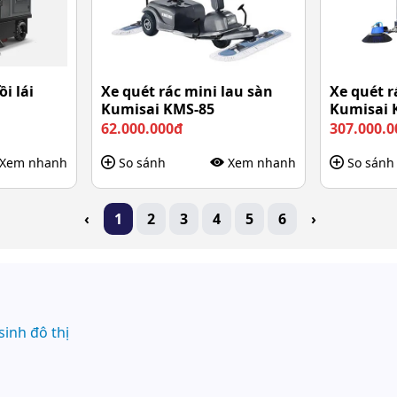
i lái
Xe quét rác mini lau sàn
Xe quét r
Kumisai KMS-85
Kumisai 
62.000.000đ
307.000.0
Xem nhanh
So sánh
Xem nhanh
So sánh
‹
1
2
3
4
5
6
›
sinh đô thị