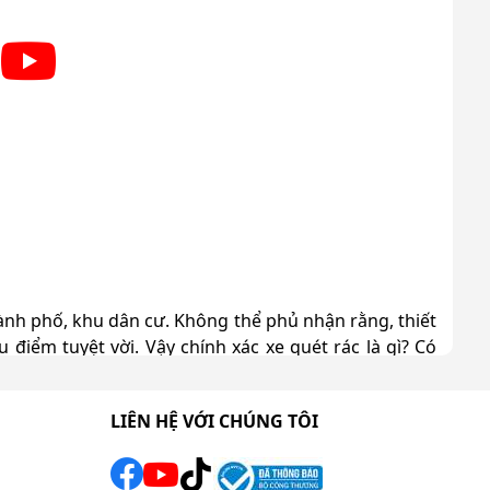
ành phố, khu dân cư. Không thể phủ nhận rằng, thiết
iểm tuyệt vời. Vậy chính xác xe quét rác là gì? Có
ng hút bụi, cùng chúng tôi theo dõi bài viết chia sẻ
LIÊN HỆ VỚI CHÚNG TÔI