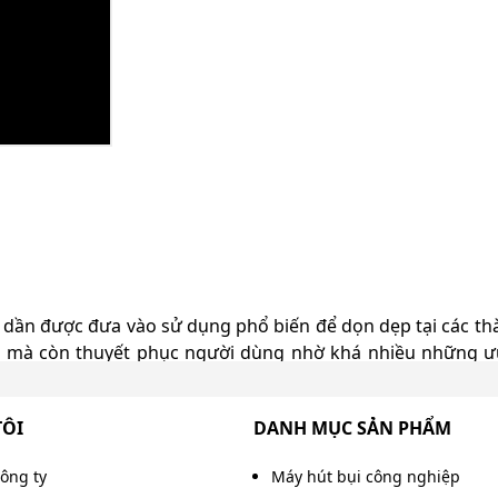
c dần được đưa vào sử dụng phổ biến để dọn dẹp tại các th
 mà còn thuyết phục người dùng nhờ khá nhiều những ưu đ
? Để hiểu rõ hơn về thiết bị vệ sinh thông minh xe quét đườ
TÔI
DANH MỤC SẢN PHẨM
công ty
Máy hút bụi công nghiệp