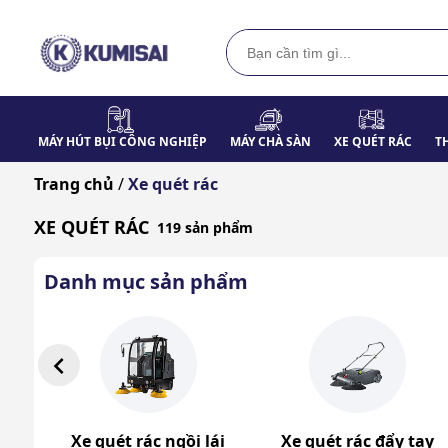
MÁY HÚT BỤI CÔNG NGHIỆP
MÁY CHÀ SÀN
XE QUÉT RÁC
T
Trang chủ
/
Xe quét rác
XE QUÉT RÁC
119 sản phẩm
Danh mục sản phẩm
Xe quét rác ngồi lái
Xe quét rác đẩy tay