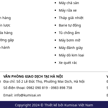
Máy chà sàn
Máy rửa xe
án hàng
Tháp giải nhiệt
ến lược
Barie tự động
ửa hàng
Tủ chống ẩm
ường gặp
Máy bơm mỡ
o hành
Máy đánh giày
Máy dò kim loại
Xe quét rác
VĂN PHÒNG GIAO DỊCH TẠI HÀ NỘI
4
Địa chỉ: Số 2 Lê Đức Thọ, Phường Mai Dịch, Hà Nội
Số điện thoại:
0982 090 819
-
0983 898 758
Email:
info@kumisai.vn
rác ngồi lái giúp dọn dẹp làm sạch đường phố nhanh chóng,
Copyright 2024 © Thiết kế bởi Kumisai Việt Nam
 vàng cho vệ sinh đô thị