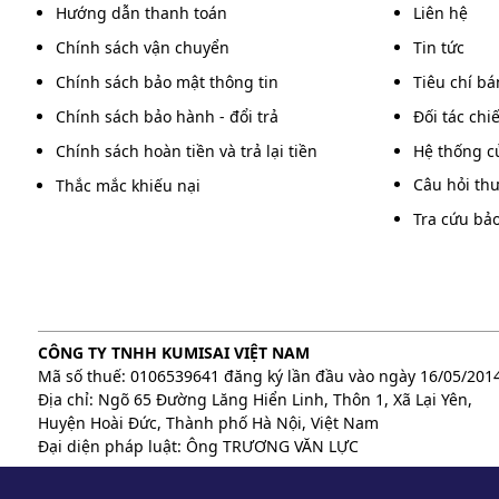
Hướng dẫn thanh toán
Liên hệ
Chính sách vận chuyển
Tin tức
Chính sách bảo mật thông tin
Tiêu chí b
Chính sách bảo hành - đổi trả
Đối tác chi
Chính sách hoàn tiền và trả lại tiền
Hệ thống c
Câu hỏi th
Thắc mắc khiếu nại
Tra cứu bả
CÔNG TY TNHH KUMISAI VIỆT NAM
Mã số thuế: 0106539641 đăng ký lần đầu vào ngày 16/05/201
Địa chỉ: Ngõ 65 Đường Lăng Hiển Linh, Thôn 1, Xã Lại Yên,
Huyện Hoài Đức, Thành phố Hà Nội, Việt Nam
Xe quét 
Đại diện pháp luật: Ông TRƯƠNG VĂN LỰC
Xe quét rác đường phố - Giải pháp