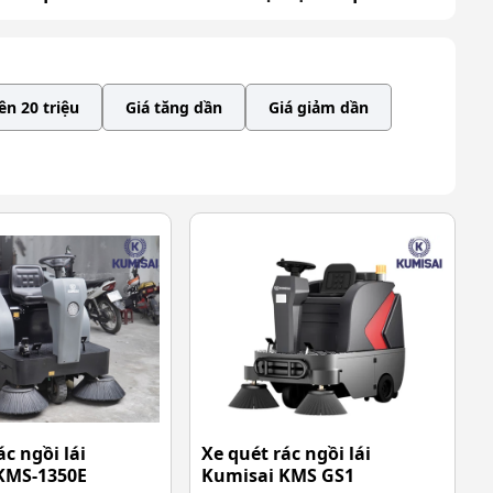
ên 20 triệu
Giá tăng dần
Giá giảm dần
ác ngồi lái
Xe quét rác ngồi lái
KMS-1350E
Kumisai KMS GS1