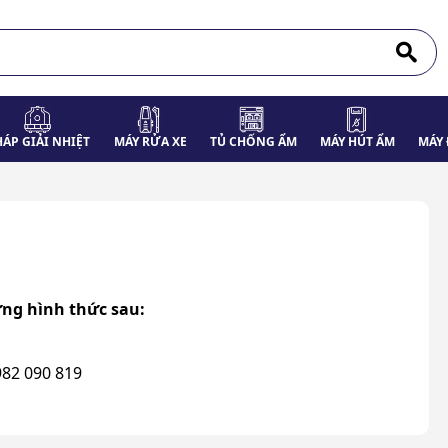
HÁP GIẢI NHIỆT
MÁY RỬA XE
TỦ CHỐNG ẨM
MÁY HÚT ẨM
MÁY 
ng hình thức sau:
982 090 819