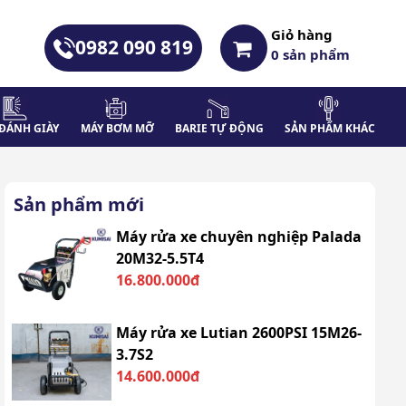
Giỏ hàng
0982 090 819
0
sản phẩm
ĐÁNH GIÀY
MÁY BƠM MỠ
BARIE TỰ ĐỘNG
SẢN PHẨM KHÁC
Sản phẩm mới
Máy rửa xe chuyên nghiệp Palada
20M32-5.5T4
16.800.000đ
Máy rửa xe Lutian 2600PSI 15M26-
3.7S2
14.600.000đ