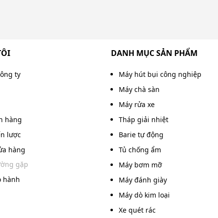
TÔI
DANH MỤC SẢN PHẨM
công ty
Máy hút bụi công nghiệp
Máy chà sàn
Máy rửa xe
án hàng
Tháp giải nhiệt
ến lược
Barie tự động
ửa hàng
Tủ chống ẩm
ường gặp
Máy bơm mỡ
o hành
Máy đánh giày
Máy dò kim loại
Xe quét rác