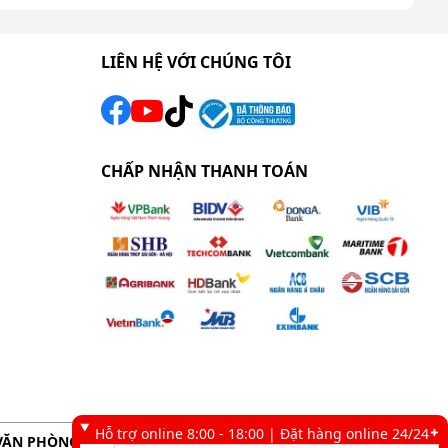
LIÊN HỆ VỚI CHÚNG TÔI
CHẤP NHẬN THANH TOÁN
Hỗ trợ online 8:00 - 18:00 | Đặt hàng online 24/24
VĂN PHÒNG GIAO DỊCH TẠI TP. HCM