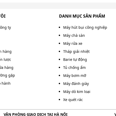
TÔI
DANH MỤC SẢN PHẨM
công ty
Máy hút bụi công nghiệp
Máy chà sàn
Máy rửa xe
án hàng
Tháp giải nhiệt
ến lược
Barie tự động
ửa hàng
Tủ chống ẩm
ường gặp
Máy bơm mỡ
o hành
Máy đánh giày
Máy dò kim loại
Xe quét rác
VĂN PHÒNG GIAO DỊCH TẠI HÀ NỘI