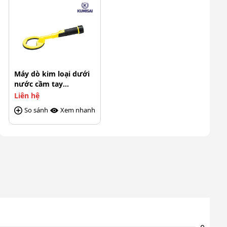
Máy dò kim loại dưới
nước cầm tay
PulseDive 2 in 1
Liên hệ
So sánh
Xem nhanh