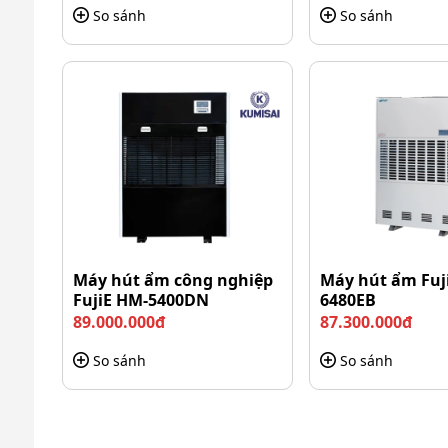
So sánh
So sánh
Một điểm đặc biệt đó là máy dò kim loại PulseDive
nghệ dò tìm dựa trên xung điện từ. Công nghệ nà
như nước biển, bãi cát mặn.
Đồng thời, việc trang bị công nghệ cảm ứng xung c
tín hiệu nhiễu từ môi trường.
Máy phát hiện tốt và chính xác ngay cả những vật thể
Khả năng phát hiện nhanh, chuẩn xác
Với sự kết hợp của công nghệ cảm ứng xung và tầ
Máy hút ẩm công nghiệp
Máy hút ẩm Fuj
FujiE HM-5400DN
6480EB
nhanh chóng và độ chính xác cao. Điều này giúp th
89.000.000đ
87.300.000đ
kiệm thời gian và nâng cao hiệu quả tìm kiếm.
So sánh
So sánh