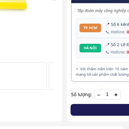
Tập đoàn máy công nghiệp c
📍 Số 6 kên
TP. HCM
📞 Hotline:
📍 Số 2 Lê 
HÀ NỘI
📞 Hotline:
⭐ Với thâm niên trên 10 nă
mang tới sản phẩm chất lượng 
+
Số lượng: