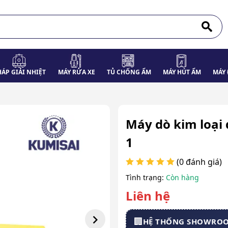
HÁP GIẢI NHIỆT
MÁY RỬA XE
TỦ CHỐNG ẨM
MÁY HÚT ẨM
MÁY 
Máy dò kim loại 
1
(0 đánh giá)
Tình trạng:
Còn hàng
Liên hệ
🏢
HỆ THỐNG SHOWRO