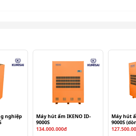
g nghiệp
Máy hút ẩm IKENO ID-
Máy hút 
S
9000S
9000S (dò
gọn, cầm vừa tay
134.000.000đ
127.500.0