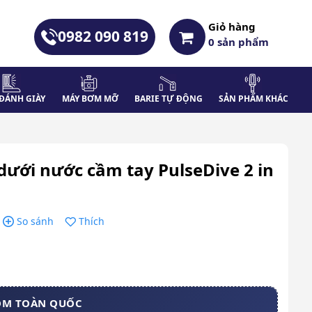
Giỏ hàng
0982 090 819
0
sản phẩm
ĐÁNH GIÀY
MÁY BƠM MỠ
BARIE TỰ ĐỘNG
SẢN PHẨM KHÁC
dưới nước cầm tay PulseDive 2 in
So sánh
Thích
OM TOÀN QUỐC