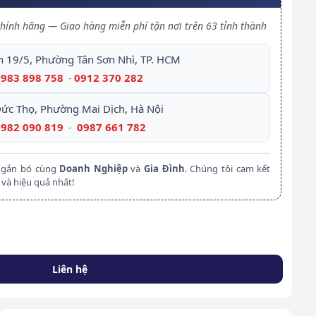
hính hãng — Giao hàng miễn phí tận nơi trên 63 tỉnh thành
h 19/5, Phường Tân Sơn Nhì, TP. HCM
0983 898 758
0912 370 282
-
Đức Thọ, Phường Mai Dịch, Hà Nội
0982 090 819
0987 661 782
-
m gắn bó cùng
Doanh Nghiệp
và
Gia Đình
. Chúng tôi cam kết
và hiệu quả nhất!
Liên hệ