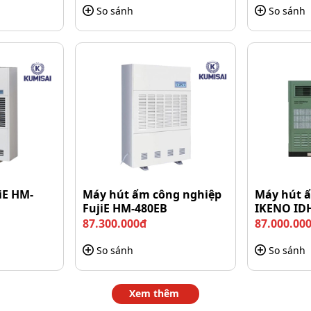
So sánh
So sánh
 2 in 1 sử dụng công nghệ cảm ứng xung, một loại công
y có khả năng hoạt động tốt ở môi trường nhiều muối
ũng giúp thiết bị dò tìm sâu hơn, ít bị ảnh hưởng bởi
 có kích thước nhỏ và bị vùi sâu trong cát.
n số làm việc 3kHz, thiết bị đưa ra phản hồi cực kỳ
iE HM-
Máy hút ẩm công nghiệp
Máy hút ẩ
FujiE HM-480EB
IKENO ID
ợ lặn dễ dàng phát hiện kim loại dưới đáy biển, tiết
87.300.000đ
87.000.00
So sánh
So sánh
Xem thêm