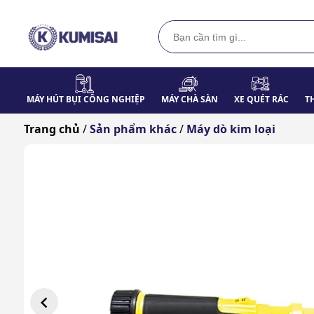
MÁY HÚT BỤI CÔNG NGHIỆP
MÁY CHÀ SÀN
XE QUÉT RÁC
T
Trang chủ
/
Sản phẩm khác
/
Máy dò kim loại