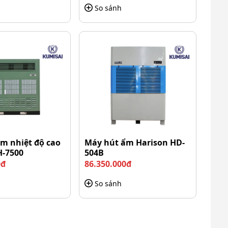
So sánh
m nhiệt độ cao
Máy hút ẩm Harison HD-
H-7500
504B
0đ
86.350.000đ
So sánh