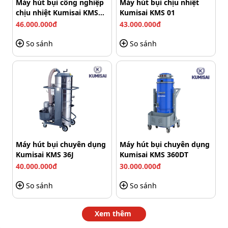
Máy hút bụi công nghiệp
Máy hút bụi chịu nhiệt
kiệm điện và kéo dài tuổi thọ máy.
chịu nhiệt Kumisai KMS
Kumisai KMS 01
01-3F
46.000.000đ
43.000.000đ
So sánh
So sánh
Máy hoạt động với 2 động cơ bền bỉ
Máy hút bụi chuyên dụng
Máy hút bụi chuyên dụng
Kumisai KMS 36J
Kumisai KMS 360DT
Với công suất 2400W cùng lưu lượng khí đạt 108L/giây,
40.000.000đ
30.000.000đ
Lavor SOLARIS IF dễ dàng hút sạch bụi bẩn, nước bẩn và
So sánh
So sánh
sấy khô nhanh bề mặt thảm, ghế hay sàn vải dày chỉ sau
một lần làm việc.
Xem thêm
Hệ thống phun – hút kết hợp thông minh