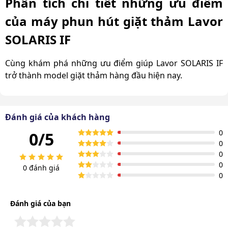
Phân tích chi tiết những ưu điểm
của máy phun hút giặt thảm Lavor
SOLARIS IF
Cùng khám phá những ưu điểm giúp Lavor SOLARIS IF
trở thành model giặt thảm hàng đầu hiện nay.
Cấu tạo bền bỉ – công nghệ chuẩn Italy
Đánh giá của khách hàng
Lavor SOLARIS IF được sản xuất theo dây chuyền công
nghệ tiên tiến của Italy, thể hiện rõ phong cách thiết kế
0
0/5
châu Âu hiện đại và độ hoàn thiện cao. Từng chi tiết như
0
0
khung xe đẩy, vỏ ngoài đều được làm từ thép không gỉ,
0
chống va đập và chịu tải tốt.
0 đánh giá
0
Đánh giá của bạn