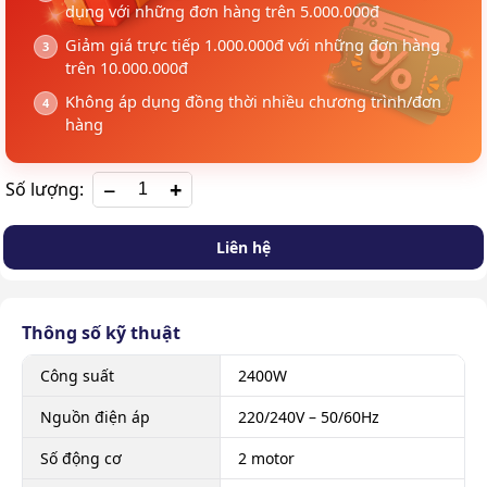
dụng với những đơn hàng trên 5.000.000đ
Giảm giá trực tiếp 1.000.000đ với những đơn hàng
trên 10.000.000đ
Không áp dụng đồng thời nhiều chương trình/đơn
hàng
+
Số lượng:
Liên hệ
Thông số kỹ thuật
Công suất
2400W
Nguồn điện áp
220/240V – 50/60Hz
Số động cơ
2 motor