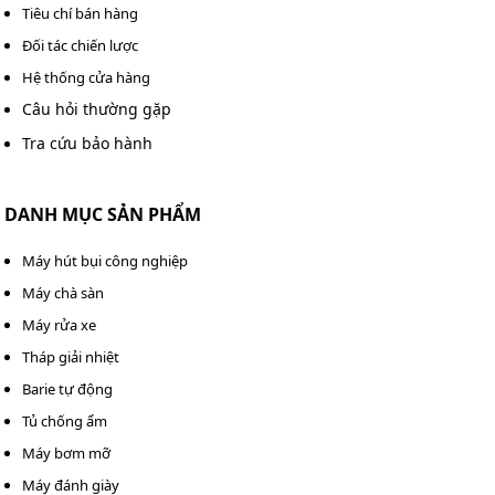
Tiêu chí bán hàng
Đối tác chiến lược
Hệ thống cửa hàng
Câu hỏi thường gặp
Tra cứu bảo hành
Các đầu phun hút đa năng, hiệu suất cao
Nhờ lực hút mạnh mẽ và luồng khí tập trung, bề mặt
DANH MỤC SẢN PHẨM
được làm sạch nhanh chóng và khô gần như hoàn toàn
chỉ sau vài chục phút, giúp tiết kiệm đáng kể thời gian vệ
Máy hút bụi công nghiệp
sinh.
Máy chà sàn
Máy rửa xe
Đây là lựa chọn lý tưởng cho trung tâm chăm sóc ô tô,
đơn vị vệ sinh công nghiệp, khách sạn hoặc văn phòng
Tháp giải nhiệt
lớn.
Barie tự động
Tủ chống ẩm
Thùng chứa dung tích “khủng”, không gián
Máy bơm mỡ
đoạn
Máy đánh giày