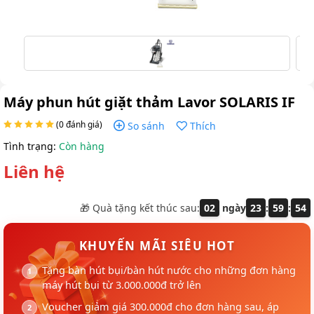
Máy phun hút giặt thảm Lavor SOLARIS IF
(0 đánh giá)
So sánh
Thích
Tình trạng:
Còn hàng
Liên hệ
🎁 Quà tặng kết thúc sau:
02
ngày
23
:
59
:
54
KHUYẾN MÃI SIÊU HOT
Tặng bàn hút bụi/bàn hút nước cho những đơn hàng
máy hút bụi từ 3.000.000đ trở lên
Voucher giảm giá 300.000đ cho đơn hàng sau, áp