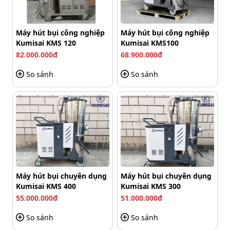
Máy hút bụi công nghiệp
Máy hút bụi công nghiệp
Kumisai KMS 120
Kumisai KMS100
82.000.000đ
68.900.000đ
So sánh
So sánh
Máy hút bụi chuyên dụng
Máy hút bụi chuyên dụng
Lavor SOLARIS IF tiện dụng với hệ thống bánh xe đa chiều
Kumisai KMS 400
Kumisai KMS 300
55.000.000đ
51.000.000đ
Các nút chức năng như bật/tắt, điều chỉnh tốc độ,
So sánh
So sánh
phun/xả hóa chất được bố trí khoa học ở phần đầu máy,