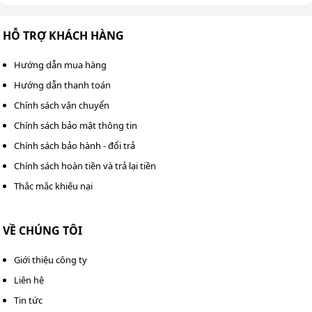
Máy được trang bị chức năng phun/xả dung dịch tẩy rửa
HỖ TRỢ KHÁCH HÀNG
tự động, cho phép phun đều chất tẩy trực tiếp lên bề
mặt thảm hoặc ghế sofa, sau đó hút ngược lại toàn bộ
Hướng dẫn mua hàng
bụi bẩn và nước thải.
Hướng dẫn thanh toán
Chính sách vận chuyển
Chính sách bảo mật thông tin
Chính sách bảo hành - đổi trả
Chính sách hoàn tiền và trả lại tiền
Thắc mắc khiếu nại
VỀ CHÚNG TÔI
Giới thiệu công ty
Liên hệ
Tin tức