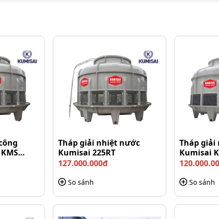
ổ biến trong nhiều lĩnh vực
át nguồn nước quá nhiệt do hệ thống máy móc, tạo ra
misai KMS 300RT đã thực hiện tốt công việc của mình
ơ quạt lên tới 10HP, trang bị quạt lớn với đường kính
t. Hệ thống đường ống vào lớn với kích thước 200mm,
hút. Vì vậy mà khả năng làm mát vô cùng tối ưu, đạt
 công
Tháp giải nhiệt nước
Tháp giải
i KMS
Kumisai 225RT
Kumisai 
127.000.000đ
120.000.0
nh. Cho nên nó cung cấp đủ cho hệ thống máy móc.
So sánh
So sánh
 tiết kiệm chi phí sửa chữa.