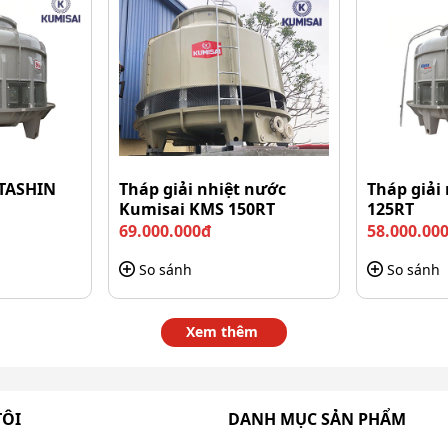
 TASHIN
Tháp giải nhiệt nước
Tháp giải
Kumisai KMS 150RT
125RT
69.000.000đ
58.000.00
So sánh
So sánh
Xem thêm
TÔI
DANH MỤC SẢN PHẨM