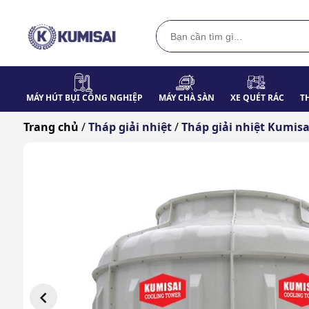
MÁY HÚT BỤI CÔNG NGHIỆP
MÁY CHÀ SÀN
XE QUÉT RÁC
T
Trang chủ
/
Tháp giải nhiệt
/
Tháp giải nhiệt Kumisa