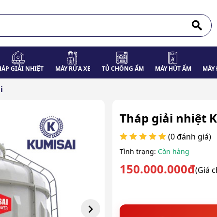
HÁP GIẢI NHIỆT
MÁY RỬA XE
TỦ CHỐNG ẨM
MÁY HÚT ẨM
MÁY 
i
Tháp giải nhiệt
(0 đánh giá)
Tình trạng:
Còn hàng
150.000.000đ
(Giá 