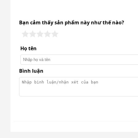
Sợi thủy tinh - composite được dùng để làm l
tốt. Nó còn là một trong số ít vật liệu có khả n
Mô tơ quạt làm từ thép cao cấp, có lõi quấn d
Bạn cảm thấy sản phẩm này như thế nào?
Quạt được làm từ hợp kim nhôm cho độ bền c
Họ tên
Bình luận