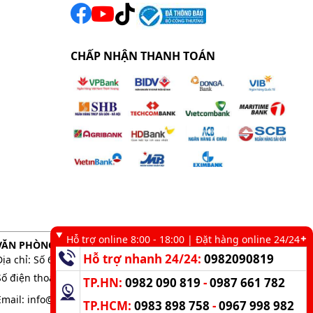
CHẤP NHẬN THANH TOÁN
Hỗ trợ online 8:00 - 18:00 | Đặt hàng online 24/24
VĂN PHÒNG GIAO DỊCH TẠI TP. HCM
Hỗ trợ nhanh 24/24:
0982090819
Địa chỉ: Số 6 kênh 19/5, Phường Tân Sơn Nhì, TP. HCM
Số điện thoại:
0983 898 758
-
0982 090 819
TP.HN:
0982 090 819
-
0987 661 782
Email:
info@kumisai.vn
TP.HCM:
0983 898 758
-
0967 998 982