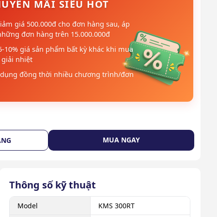
UYẾN MÃI SIÊU HOT
iảm giá 500.000đ cho đơn hàng sau, áp
những đơn hàng trên 15.000.000đ
5-10% giá sản phẩm bất kỳ khác khi mua
giải nhiệt
dụng đồng thời nhiều chương trình/đơn
MUA NGAY
ÀNG
Thông số kỹ thuật
Model
KMS 300RT