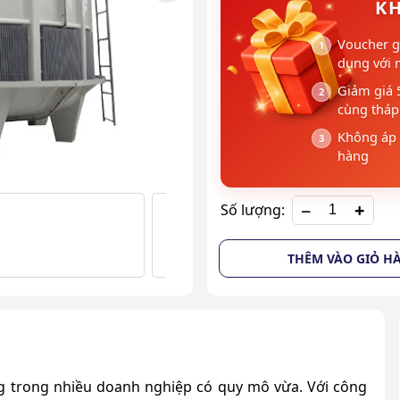
KH
Voucher g
dụng với 
Giảm giá 
cùng tháp 
Không áp 
hàng
+
Số lượng:
THÊM VÀO GIỎ H
 trong nhiều doanh nghiệp có quy mô vừa. Với công