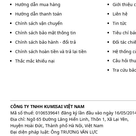
Hướng dẫn mua hàng
Giới thiệu 
Làm mát nư
Hướng dẫn thanh toán
Liên hệ
Thiết kế tối ưu, tiện dụng
Chính sách vận chuyển
Tin tức
Thực tế cho thấy, những model tháp giải nhiệt Kumis
Chính sách bảo mật thông tin
Tiêu chí b
bị này là 3650 x 4730mm. Khối lượng cũng lên tới 17
Chính sách bảo hành - đổi trả
Đối tác chi
Tuy nhiên, bạn không cần lo lắng đến vấn đề vận 
Chính sách hoàn tiền và trả lại tiền
Hệ thống c
riêng rẻ ngay cả vỏ tháp cũng vậy. Do đó, người d
Câu hỏi th
Thắc mắc khiếu nại
lắp ráp thiết bị.
Tra cứu bả
Cách lắp đặt tháp giải nhiệt Ku
Sau khi đã vận chuyển đầy đủ các chi tiết tháp đến v
tiến hành một số thao tác sau:
CÔNG TY TNHH KUMISAI VIỆT NAM
Mã số thuế: 0106539641 đăng ký lần đầu vào ngày 16/05/201
Địa chỉ: Ngõ 65 Đường Lăng Hiển Linh, Thôn 1, Xã Lại Yên,
Huyện Hoài Đức, Thành phố Hà Nội, Việt Nam
Đại diện pháp luật: Ông TRƯƠNG VĂN LỰC