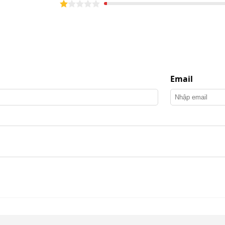
ớp vỏ bồn tháp giải nhiệt, chịu han gỉ, chống ăn mòn
ăng chống tia cực tím.
ây đồng cao cấp nên vận hành mạnh mẽ, bền bỉ.
ao mà vẫn đảm bảo được khối lượng nhẹ, quay nhanh.
Email