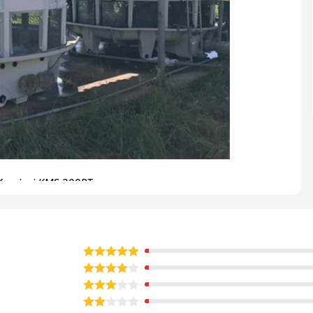
 Kumisai KMS 300RT
 theo công nghệ Đài Loan. Đội ngũ chuyên gia, kỹ sư
 cao. Các vật liệu được tuyển chọn kỹ lưỡng, có chất
c dòng nước quá nhiệt, không bị ăn mòn.