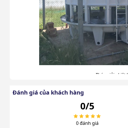
Tháp giải nhiệt
Chất lượng tháp hàng đầu
Đánh giá của khách hàng
Những model Kumisai KMS 300RT này được sản xuất
0/5
tham gia sản xuất đều có kinh nghiệm, chuyên môn
lượng hàng đầu. Cụ thể như:
0 đánh giá
Nhựa PVC sử dụng làm tấm tản nhiệt, chịu đượ