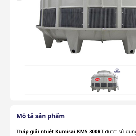
Mô tả sản phẩm
Tháp giải nhiệt Kumisai KMS 300RT
được sử dụng