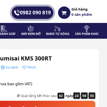
Giỏ hàng
0982 090 819
0
sản phẩm
ĐÁNH GIÀY
MÁY BƠM MỠ
BARIE TỰ ĐỘNG
SẢN PHẨM KHÁC
 Kumisai KMS 300RT
So sánh
Thích
chưa bao gồm VAT)
🎁 Quà tặng kết thúc sau:
02
ngày
23
:
59
:
54