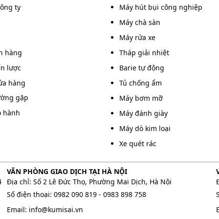
công ty
Máy hút bụi công nghiệp
ớc nhanh chóng
Máy chà sàn
Máy rửa xe
ai KMS 300RT có thiết kế khá lớn. Kích thước của thiết
án hàng
Tháp giải nhiệt
60kg.
ến lược
Barie tự động
chuyển tháp. Thiết bị này được thiết kế từng bộ phận
ửa hàng
Tủ chống ẩm
ùng có thể dễ dàng di chuyển từng bộ phận sau đó mới
ường gặp
Máy bơm mỡ
o hành
Máy đánh giày
misai KMS 300RT
Máy dò kim loại
Xe quét rác
ị trí lắp đặt thì người chịu trách nhiệm thi công có thể
VĂN PHÒNG GIAO DỊCH TẠI HÀ NỘI
4
Địa chỉ: Số 2 Lê Đức Thọ, Phường Mai Dịch, Hà Nội
Số điện thoại:
0982 090 819
-
0983 898 758
Email:
info@kumisai.vn