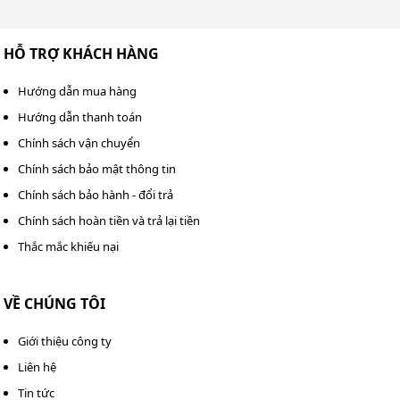
Những phụ kiện máy đánh giầy
không thể thiếu
HỖ TRỢ KHÁCH HÀNG
Chổi đánh giày
Hướng dẫn mua hàng
Đảm nhận chức năng quan trọng trong việc loại bỏ bụi
Hướng dẫn thanh toán
bẩn và phủ đều xi đánh giày. Sự đa dạng về các loại loại
Chính sách vận chuyển
chổi cho phép xử lý hiệu quả các bề mặt và khu vực
Chính sách bảo mật thông tin
khác nhau trên giày:
Chính sách bảo hành - đổi trả
Chính sách hoàn tiền và trả lại tiền
Thắc mắc khiếu nại
VỀ CHÚNG TÔI
Giới thiệu công ty
Liên hệ
Tin tức