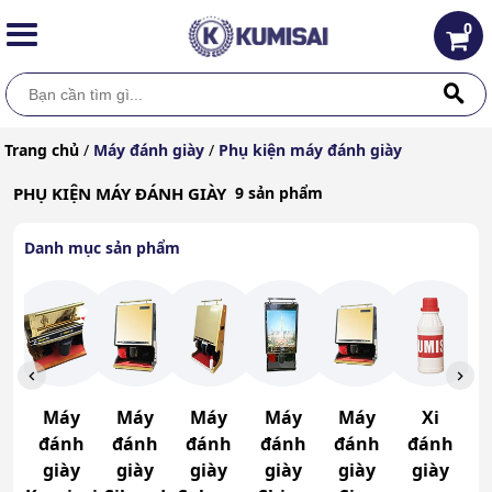
0
Trang chủ
/
Máy đánh giày
/
Phụ kiện máy đánh giày
PHỤ KIỆN MÁY ĐÁNH GIÀY
9 sản phẩm
Danh mục sản phẩm
Máy
Máy
Máy
Máy
Máy
Xi
đánh
đánh
đánh
đánh
đánh
đánh
giày
giày
giày
giày
giày
giày