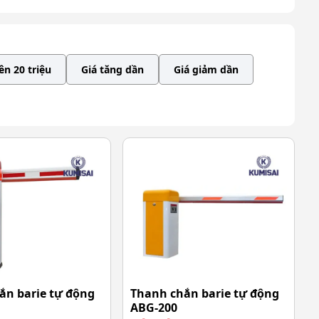
ên 20 triệu
Giá tăng dần
Giá giảm dần
ắn barie tự động
Thanh chắn barie tự động
ABG-200