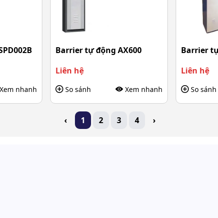
JSPD002B
Barrier tự động AX600
Barrier t
Liên hệ
Liên hệ
Xem nhanh
So sánh
Xem nhanh
So sánh
‹
1
2
3
4
›