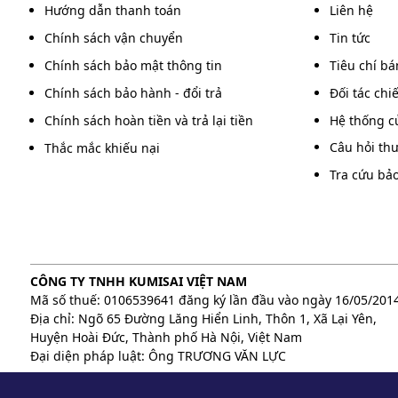
Hướng dẫn thanh toán
Liên hệ
Barie ST-200
6m, ≤4.5m, 
Chính sách vận chuyển
Tin tức
Chính sách bảo mật thông tin
Tiêu chí b
Barie BST-170
6m
Chính sách bảo hành - đổi trả
Đối tác chi
Chính sách hoàn tiền và trả lại tiền
Hệ thống c
Barie 115
6m
Câu hỏi th
Thắc mắc khiếu nại
Tra cứu bả
Barie ANKUAI AK105
6m
Từ 15 - 20 triệu đồng
Sau đây là bảng giá barie chắn đường mức giá từ 15 -
CÔNG TY TNHH KUMISAI VIỆT NAM
Mã số thuế: 0106539641 đăng ký lần đầu vào ngày 16/05/201
Địa chỉ: Ngõ 65 Đường Lăng Hiển Linh, Thôn 1, Xã Lại Yên,
Mã sản phẩm
Độ dài c
Huyện Hoài Đức, Thành phố Hà Nội, Việt Nam
Đại diện pháp luật: Ông TRƯƠNG VĂN LỰC
Barie Road RD-101T
6m