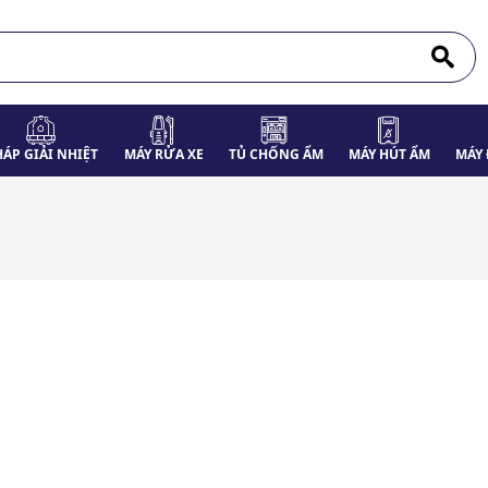
HÁP GIẢI NHIỆT
MÁY RỬA XE
TỦ CHỐNG ẨM
MÁY HÚT ẨM
MÁY 