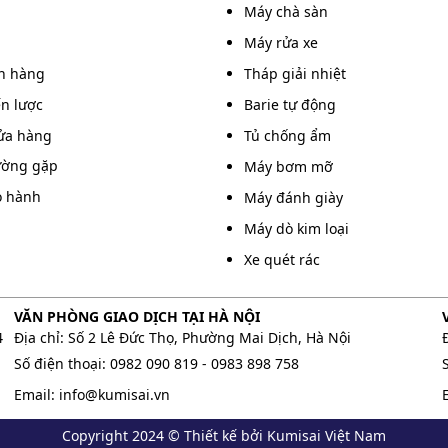
Máy chà sàn
3m
100W
1.5s, 6s, 3s
Máy rửa xe
án hàng
Tháp giải nhiệt
200W
6s
ến lược
Barie tự động
ửa hàng
Tủ chống ẩm
80W
6s, 2s
ường gặp
Máy bơm mỡ
o hành
Máy đánh giày
90/80W
2s - 6s
Máy dò kim loại
Xe quét rác
 20 triệu đồng.
VĂN PHÒNG GIAO DỊCH TẠI HÀ NỘI
4
Địa chỉ: Số 2 Lê Đức Thọ, Phường Mai Dịch, Hà Nội
ần
Công suất
Tốc độ đóng/mở
Số điện thoại:
0982 090 819
-
0983 898 758
Email:
info@kumisai.vn
100W
2s - 6s
Copyright 2024 © Thiết kế bởi Kumisai Việt Nam