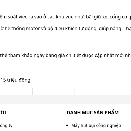
kiểm soát việc ra vào ở các khu vực như: bãi giữ xe, cổng c
ờ hệ thống motor và bộ điều khiển tự động, giúp nâng – h
 thể tham khảo ngay bảng giá chi tiết được cập nhật mới nh
 15 triệu đồng:
Công suất
Tốc độ đóng/mở
TÔI
DANH MỤC SẢN PHẨM
140W
1.5 - 6s
công ty
Máy hút bụi công nghiệp