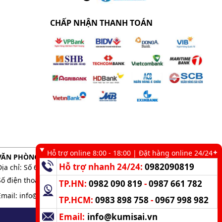
Liên hệ
Xem ngay
CHẤP NHẬN THANH TOÁN
Liên hệ
Xem ngay
Liên hệ
Xem ngay
Liên hệ
Xem ngay
Hỗ trợ online 8:00 - 18:00 | Đặt hàng online 24/24
VĂN PHÒNG GIAO DỊCH TẠI TP. HCM
Hỗ trợ nhanh 24/24:
0982090819
Địa chỉ: Số 6 kênh 19/5, Phường Tân Sơn Nhì, TP. HCM
Giá tham khảo
Chi tiết
Số điện thoại:
0983 898 758
-
0982 090 819
TP.HN:
0982 090 819
-
0987 661 782
Email:
info@kumisai.vn
TP.HCM:
0983 898 758
-
0967 998 982
Liên hệ
Xem ngay
Email:
info@kumisai.vn