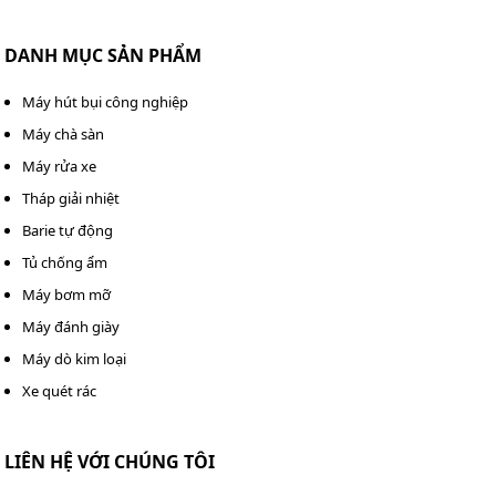
liệu được ép đẹp, bền và chuyên nghiệp.
DANH MỤC SẢN PHẨM
Vỏ máy: Làm từ nhựa cứng hoặc kim loại, bảo vệ
linh kiện bên trong khỏi bụi bẩn, va đập và độ ẩm,
Máy hút bụi công nghiệp
đồng thời giúp máy gọn gàng, dễ sử dụng.
Máy chà sàn
Rulo (con lăn): Giúp ép chặt màng nhựa lên giấy, giữ
Máy rửa xe
giấy đi vào máy thẳng và đều, tránh nhàu hoặc kẹt
Tháp giải nhiệt
nhờ lớp cao su bọc ngoài.
Barie tự động
Đèn nhiệt: Cung cấp nhiệt cho rulo, làm chảy keo
Tủ chống ẩm
trên màng nhựa, giúp quá trình ép nhanh và màng
Máy bơm mỡ
dính chặt vào giấy.
Máy đánh giày
Bộ điều chỉnh nhiệt độ: Cho phép điều chỉnh nhiệt
Máy dò kim loại
độ tùy theo loại màng và độ dày giấy, tránh ép quá
Xe quét rác
nóng hoặc quá lạnh.
Dàn kẹp giấy: Giúp giữ giấy và màng nhựa không bị
LIÊN HỆ VỚI CHÚNG TÔI
lệch, đảm bảo tài liệu vào máy đúng hướng, không