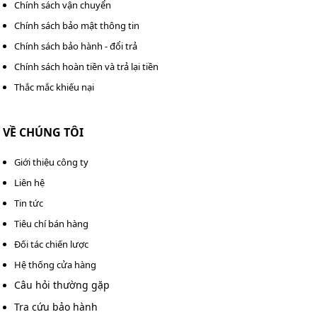
Chính sách vận chuyển
màng ép dính chắc vào giấy.
Chính sách bảo mật thông tin
Máy ép nguội: Không dùng nhiệt, chỉ dùng lực ép
Chính sách bảo hành - đổi trả
để dính màng nhựa vào tài liệu.
Chính sách hoàn tiền và trả lại tiền
Thắc mắc khiếu nại
VỀ CHÚNG TÔI
Giới thiệu công ty
Liên hệ
Tin tức
Tiêu chí bán hàng
Máy ép dẻo plastic
Đối tác chiến lược
Cấu tạo của máy ép plastic
Hệ thống cửa hàng
Câu hỏi thường gặp
Máy ép ảnh plastic có thiết kế đơn giản nhưng mỗi bộ
Tra cứu bảo hành
phận đều đóng vai trò quan trọng trong việc giúp tài