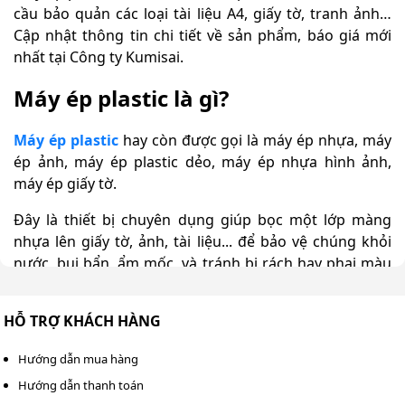
cầu bảo quản các loại tài liệu A4, giấy tờ, tranh ảnh…
Cập nhật thông tin chi tiết về sản phẩm, báo giá mới
nhất tại Công ty Kumisai.
Máy ép plastic là gì?
Máy ép plastic
hay còn được gọi là máy ép nhựa, máy
ép ảnh, máy ép plastic dẻo, máy ép nhựa hình ảnh,
máy ép giấy tờ.
Đây là thiết bị chuyên dụng giúp bọc một lớp màng
nhựa lên giấy tờ, ảnh, tài liệu... để bảo vệ chúng khỏi
nước, bụi bẩn, ẩm mốc, và tránh bị rách hay phai màu
theo thời gian.
HỖ TRỢ KHÁCH HÀNG
Theo đó, máy hoạt động bằng cách làm nóng lớp keo
trên màng ép. Sau đó ép chặt vào tài liệu bằng con lăn.
Hướng dẫn mua hàng
Có 2 loại:
Hướng dẫn thanh toán
Máy ép nóng: Dùng nhiệt để làm tan keo, giúp