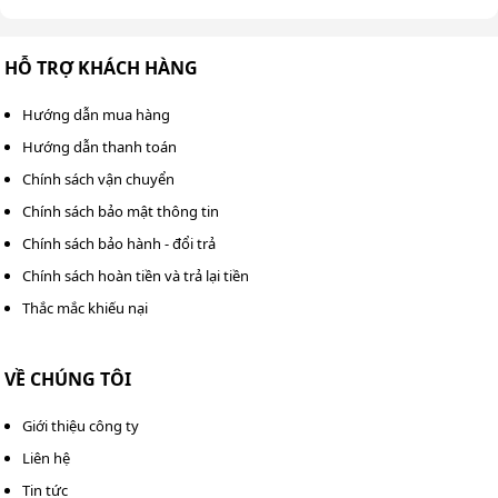
HỖ TRỢ KHÁCH HÀNG
Hướng dẫn mua hàng
Hướng dẫn thanh toán
Chính sách vận chuyển
Chính sách bảo mật thông tin
Chính sách bảo hành - đổi trả
Chính sách hoàn tiền và trả lại tiền
Máy có độ bền cao, tuổi thọ sử dụng lâu dài
Thắc mắc khiếu nại
Phù hợp nhiều ứng dụng thực tế
VỀ CHÚNG TÔI
Máy bơm nước Teco đầu gang 1HP HVP340-1.75 20
có
Giới thiệu công ty
thể đáp ứng linh hoạt nhiều nhu cầu sử dụng khác
nhau, từ cấp nước sinh hoạt, tưới tiêu nông nghiệp đến
Liên hệ
bơm nước lên hệ thống làm mát, sản x
uất hoặc các công
Tin tức