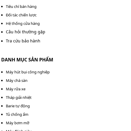
trình dân dụng.
Tiêu chí bán hàng
Đối tác chiến lược
Hệ thống cửa hàng
Câu hỏi thường gặp
Tra cứu bảo hành
DANH MỤC SẢN PHẨM
Máy hút bụi công nghiệp
Máy chà sàn
Máy rửa xe
Tháp giải nhiệt
Barie tự động
Máy bơm Teco 1HP HVP340-1.75 20 được sử dụng rộng
Tủ chống ẩm
rãi trong đời sống
Máy bơm mỡ