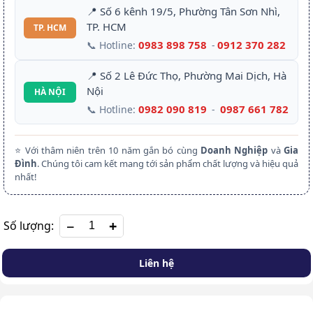
📍 Số 6 kênh 19/5, Phường Tân Sơn Nhì,
TP. HCM
TP. HCM
0983 898 758
0912 370 282
📞 Hotline:
-
📍 Số 2 Lê Đức Thọ, Phường Mai Dịch, Hà
Nội
HÀ NỘI
0982 090 819
0987 661 782
📞 Hotline:
-
⭐ Với thâm niên trên 10 năm gắn bó cùng
Doanh Nghiệp
và
Gia
Đình
. Chúng tôi cam kết mang tới sản phẩm chất lượng và hiệu quả
nhất!
+
Số lượng:
Liên hệ