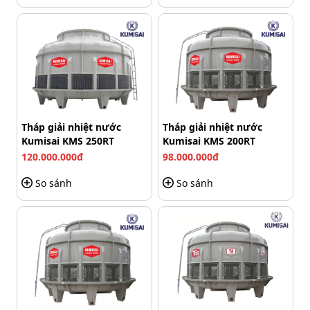
Ngoài ra, việc bảo trì động cơ cũng nhanh chóng và ít
tốn thời gian, đảm bảo máy luôn hoạt động ổn định và
hiệu quả.
Tháp giải nhiệt nước
Tháp giải nhiệt nước
Kumisai KMS 250RT
Kumisai KMS 200RT
120.000.000đ
98.000.000đ
So sánh
So sánh