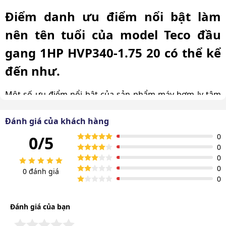
Điểm danh ưu điểm nổi bật làm
nên tên tuổi của model Teco đầu
gang 1HP HVP340-1.75 20 có thể kể
đến như.
Một số ưu điểm nổi bật của sản phẩm máy bơm ly tâm
Teco đầu gang 1HP HVP340-1.75 20 có thể kể đến như:
Đánh giá của khách hàng
Lưu lượng mạnh, áp ổn định
0
0/5
0
Máy bơm Teco 1HP HVP340-1.75 20 là
phụ kiện tháp
0
giải nhiệt
có khả năng bơm nước vượt trội. Thiết bị sở
0
0 đánh giá
hữu motor công suất mạnh mẽ với tốc độ quay 2840
0
vòng/phút và cỡ nòng 40mm,
tạo ra lưu lượng lớn, giúp
nước được đẩy ra nhanh và đều.
Đánh giá của bạn
Cơ chế hoạt động ổn định đảm bảo áp lực nước luôn giữ