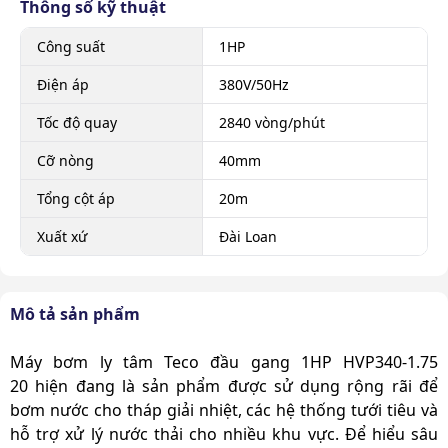
Thông số kỹ thuật
Công suất
1HP
Điện áp
380V/50Hz
Tốc độ quay
2840 vòng/phút
Cỡ nòng
40mm
Tổng cột áp
20m
Xuất xứ
Đài Loan
Mô tả sản phẩm
Máy bơm ly tâm Teco đầu gang 1HP HVP340-1.75
20
hiện đang là sản phẩm được sử dụng rộng rãi để
bơm nước cho
tháp giải nhiệt
, các
hệ thống tưới tiêu
và
hỗ trợ xử lý nước thải cho nhiều khu vực. Để hiểu sâu