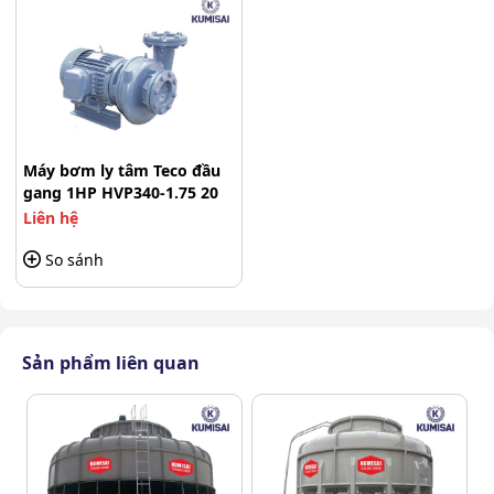
Máy trang bị dòng motor Teco chính hãng, sở hữu khả
năng vận hành mạnh mẽ và bền bỉ. Động cơ được thiết
kế với tiêu chuẩn quốc tế, hoạt động ổn định và tạo ra
độ ồn thấp, phù hợp cho những môi trường cần máy
chạy êm ái và yên tĩnh.
Máy bơm ly tâm Teco đầu
gang 1HP HVP340-1.75 20
Liên hệ
So sánh
Sản phẩm liên quan