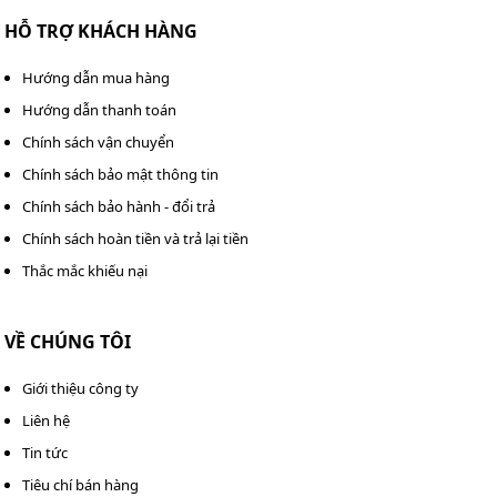
thông số công suất, khả năng làm mát. Dưới đây là top
HỖ TRỢ KHÁCH HÀNG
các model nổi bật để bạn có thể tham khảo:
Hướng dẫn mua hàng
Hướng dẫn thanh toán
Khả
Lưu
Lưu
Công
năng
Chi
Chính sách vận chuyển
Model
lượng
lượng
Giá
suất
làm
tiết
Chính sách bảo mật thông tin
gió
nước
mát
Chính sách bảo hành - đổi trả
Chính sách hoàn tiền và trả lại tiền
Kumisai
Thắc mắc khiếu nại
390000
700
1300
Liên
Xem
KMS
3 HP
Kcal/Hr
m³/phút
L/phút
hệ
ngay
100RT
VỀ CHÚNG TÔI
Kumisai
Giới thiệu công ty
487500
830
1626
Liên
Xem
KMS
3 HP
Liên hệ
Kcal/Hr
m³/phút
L/phút
hệ
ngay
125RT
Tin tức
Tiêu chí bán hàng