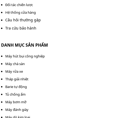
Kumisai
Đối tác chiến lược
10/2
585000
950
1950
Liên
Xem
KMS
Hệ thống cửa hàng
HP
Kcal/Hr
m³/phút
L/phút
hệ
ngay
150RT
Câu hỏi thường gặp
Tra cứu bảo hành
Kumisai
7.5
780000
1250
2600
Liên
Xem
KMS
HP
Kcal/Hr
m³/phút
L/phút
hệ
ngay
DANH MỤC SẢN PHẨM
200RT
Máy hút bụi công nghiệp
Kumisai
Máy chà sàn
7.5
877500
1750
2925
Liên
Xem
KMS
Máy rửa xe
HP
Kcal/Hr
m³/phút
L/phút
hệ
ngay
225RT
Tháp giải nhiệt
Barie tự động
Kumisai
Tủ chống ẩm
7.5
975000
1850
3250
Liên
Xem
KMS
Máy bơm mỡ
HP
Kcal/Hr
m³/phút
L/phút
hệ
ngay
250RT
Máy đánh giày
Máy dò kim loại