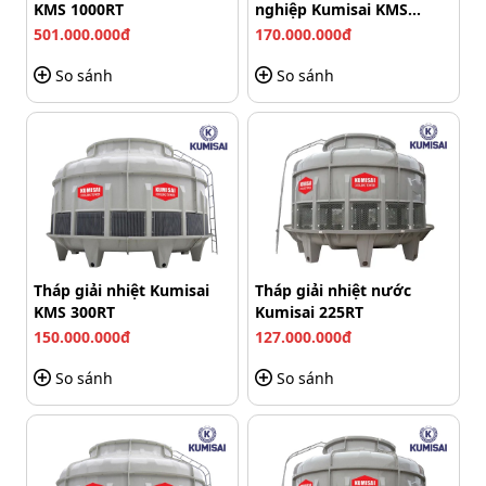
KMS 1000RT
nghiệp Kumisai KMS
350RT
501.000.000đ
170.000.000đ
So sánh
So sánh
Linh hoạt cho việc lắp đặt và bảo trì
Tháp giải nhiệt Kumisai
Tháp giải nhiệt nước
Ngoài ra, thiết kế như vậy cũng giúp người dùng dễ
KMS 300RT
Kumisai 225RT
dàng vệ sinh hay sửa chữa các bộ phận mỗi khi có sự cố
150.000.000đ
127.000.000đ
mà không làm ảnh hưởng đến tổng thể của tháp. Qua
đó tiết kiệm thời gian, công sức và chi phí
bảo trì cho
So sánh
So sánh
người sử dụng.
Thiết kế chắc chắn – bền bỉ