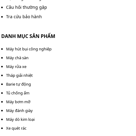
Ngành thép và kim loại: Làm mát lò nung, máy cán,
Câu hỏi thường gặp
hệ thống luyện kim,...
Tra cứu bảo hành
DANH MỤC SẢN PHẨM
Máy hút bụi công nghiệp
Máy chà sàn
Máy rửa xe
Tháp giải nhiệt
Barie tự động
Tủ chống ẩm
Máy bơm mỡ
Máy đánh giày
Máy dò kim loại
Ứng dụng thực tế của tháp giải nhiệt TASHIN TSC 150RT
Xe quét rác