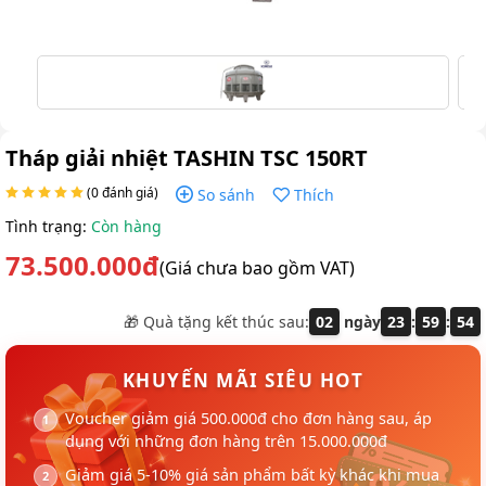
Tháp giải nhiệt TASHIN TSC 150RT
(0 đánh giá)
So sánh
Thích
Tình trạng:
Còn hàng
73.500.000đ
(Giá chưa bao gồm VAT)
🎁 Quà tặng kết thúc sau:
02
ngày
23
:
59
:
54
KHUYẾN MÃI SIÊU HOT
Voucher giảm giá 500.000đ cho đơn hàng sau, áp
dụng với những đơn hàng trên 15.000.000đ
Giảm giá 5-10% giá sản phẩm bất kỳ khác khi mua