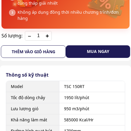
cùng tháp giải nhiệt
Không áp dụng đồng thời nhiều chương trình/đơn
hàng
+
Số lượng:
MUA NGAY
THÊM VÀO GIỎ HÀNG
Thông số kỹ thuật
Model
TSC 150RT
Tốc độ dòng chảy
1950 lít/phút
Lưu lượng gió
950 m3/phút
Khả năng làm mát
585000 Kcal/Hr
Đường kính quạt hút
1700mm