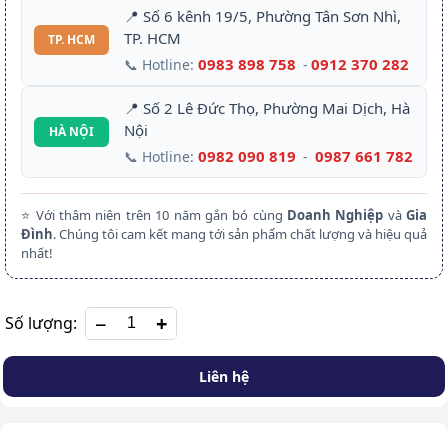
📍 Số 6 kênh 19/5, Phường Tân Sơn Nhì,
TP. HCM
TP. HCM
0983 898 758
0912 370 282
📞 Hotline:
-
📍 Số 2 Lê Đức Thọ, Phường Mai Dịch, Hà
Nội
HÀ NỘI
0982 090 819
0987 661 782
📞 Hotline:
-
⭐ Với thâm niên trên 10 năm gắn bó cùng
Doanh Nghiệp
và
Gia
Đình
. Chúng tôi cam kết mang tới sản phẩm chất lượng và hiệu quả
nhất!
+
Số lượng:
Liên hệ