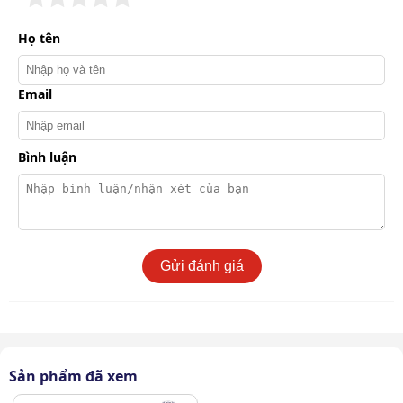
Họ tên
Email
Bình luận
Gửi đánh giá
Kết cấu đầu máy bơm bằng gang đúc, bền bỉ và chịu lực
rất tốt
Nhờ kết cấu cứng cáp, thiết bị chịu lực tốt hạn chế nứt
Sản phẩm đã xem
vỡ khi hoạt động liên tục ở cường độ cao, góp phần