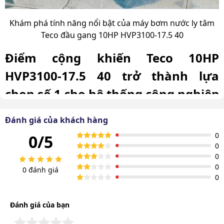
Khám phá tính năng nổi bật của máy bơm nước ly tâm
Teco đầu gang 10HP HVP3100-17.5 40
Điểm cộng khiến Teco 10HP
HVP3100-17.5 40 trở thành lựa
chọn số 1 cho hệ thống công nghiệp
Một số ưu điểm đã khiến máy bơm nước Teco 10HP
Đánh giá của khách hàng
HVP3100-17.5 40 ghi điểm trong mắt người dùng hiện
0
0/5
nay.
0
0
Kết cấu đầu gang siêu bền – chịu lực tốt
0
0 đánh giá
0
Máy bơm Teco 10HP HVP3100-17.5 40 sở hữu đầu bơm
làm từ gang đúc cực kỳ bền bỉ và chắc chắn, cho khả
Đánh giá của bạn
năng chịu lực và chịu nhiệt hiệu quả.