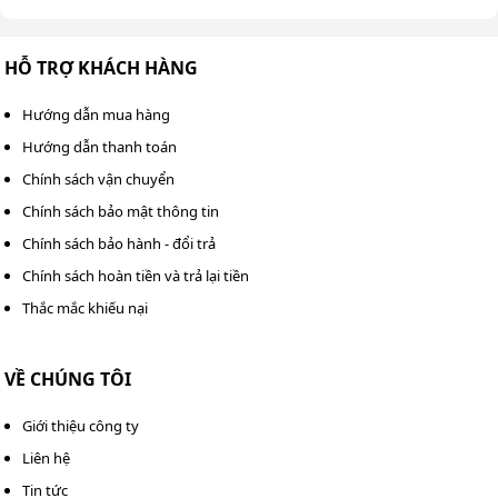
nhưng thiết bị vẫn bền bỉ và sử dụng trong thời gian dài.
HỖ TRỢ KHÁCH HÀNG
Hướng dẫn mua hàng
Hướng dẫn thanh toán
Chính sách vận chuyển
Chính sách bảo mật thông tin
Chính sách bảo hành - đổi trả
Chính sách hoàn tiền và trả lại tiền
Thắc mắc khiếu nại
VỀ CHÚNG TÔI
Máy vận hành bền bỉ, ít hỏng, tuổi thọ sử dụng lâu
Giới thiệu công ty
Liên hệ
Hướng dẫn lắp đặt – vận hành
Tin tức