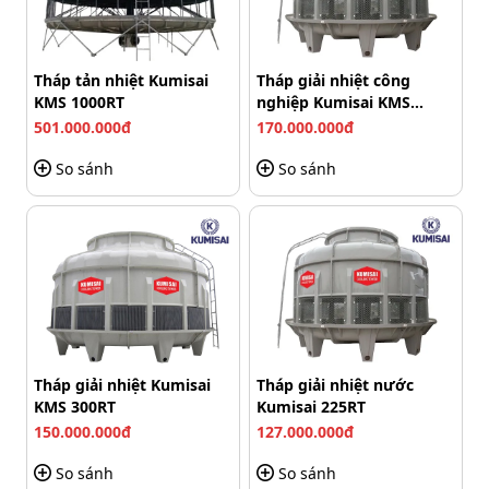
Tháp tản nhiệt Kumisai
Tháp giải nhiệt công
KMS 1000RT
nghiệp Kumisai KMS
350RT
501.000.000đ
170.000.000đ
So sánh
So sánh
Máy tạo lưu lượng bơm lớn, duy trì hiệu suất ổn định
Motor Teco chuẩn công nghiệp, chạy êm – ít
tiêu hao điện
Tháp giải nhiệt Kumisai
Tháp giải nhiệt nước
Máy được trang bị động cơ TECO 4P chất lượng cao,
KMS 300RT
Kumisai 225RT
chuyên dùng cho các hệ thống cấp nước công nghiệp và
150.000.000đ
127.000.000đ
dân dụng. Motor vận hành êm, khả năng chịu tải lớn,
So sánh
So sánh
đáp ứng tốt yêu cầu làm việc liên tục trong thời gian dài