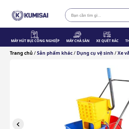
MÁY HÚT BỤI CÔNG NGHIỆP
MÁY CHÀ SÀN
XE QUÉT RÁC
T
Trang chủ
/
Sản phẩm khác
/
Dụng cụ vệ sinh
/
Xe v