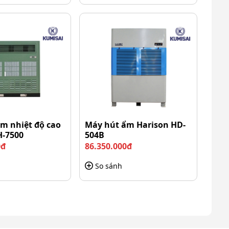
m nhiệt độ cao
Máy hút ẩm Harison HD-
H-7500
504B
0đ
86.350.000đ
So sánh