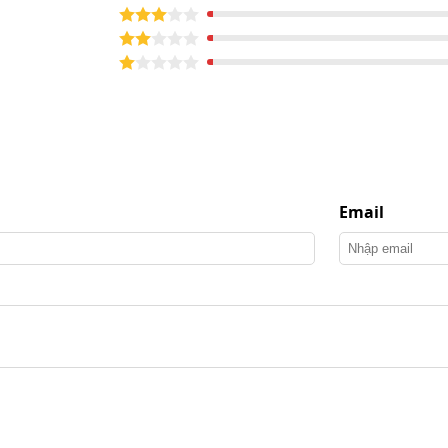
óp đôi Kumisai khung inox
 Kumisai 46L
i Kumisai 46L trở thành lựa chọn của nhiều đơn vị vệ
Email
phép phân chia nước sạch và nước bẩn trong quá trình
quay trở lại bề mặt sàn, nâng cao hiệu quả làm sạch và
hường.
 nước hoặc pha dung dịch vệ sinh.