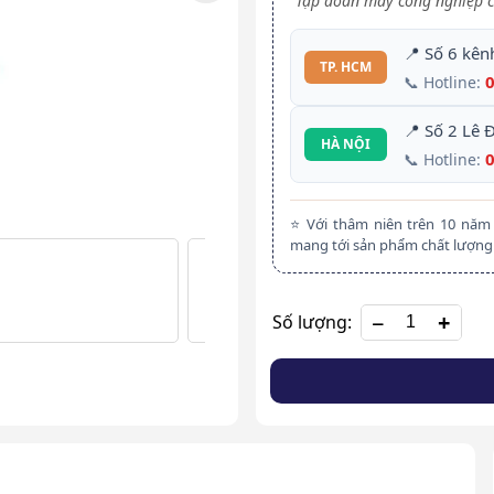
Tập đoàn máy công nghiệp c
📍 Số 6 kên
TP. HCM
📞 Hotline:
📍 Số 2 Lê 
HÀ NỘI
📞 Hotline:
⭐ Với thâm niên trên 10 nă
mang tới sản phẩm chất lượng 
+
Số lượng: