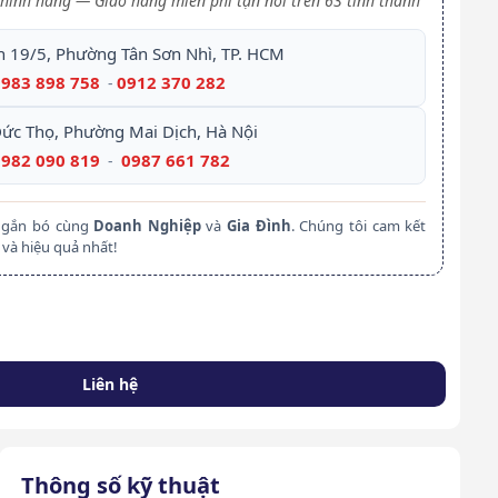
hính hãng — Giao hàng miễn phí tận nơi trên 63 tỉnh thành
h 19/5, Phường Tân Sơn Nhì, TP. HCM
0983 898 758
0912 370 282
-
Đức Thọ, Phường Mai Dịch, Hà Nội
0982 090 819
0987 661 782
-
m gắn bó cùng
Doanh Nghiệp
và
Gia Đình
. Chúng tôi cam kết
và hiệu quả nhất!
Liên hệ
Thông số kỹ thuật