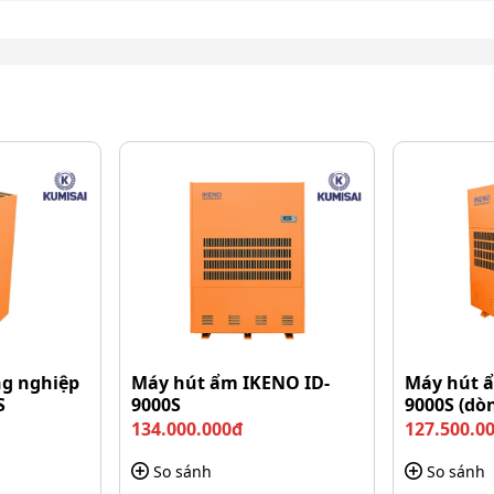
g nghiệp
Máy hút ẩm IKENO ID-
Máy hút 
S
9000S
9000S (dò
134.000.000đ
127.500.0
So sánh
So sánh