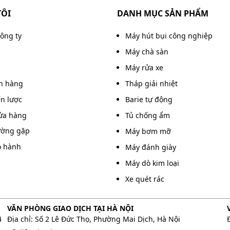
TÔI
DANH MỤC SẢN PHẨM
công ty
Máy hút bụi công nghiệp
Máy chà sàn
Máy rửa xe
án hàng
Tháp giải nhiệt
ến lược
Barie tự động
ửa hàng
Tủ chống ẩm
ường gặp
Máy bơm mỡ
o hành
Máy đánh giày
Máy dò kim loại
Xe quét rác
VĂN PHÒNG GIAO DỊCH TẠI HÀ NỘI
4
Địa chỉ: Số 2 Lê Đức Thọ, Phường Mai Dịch, Hà Nội