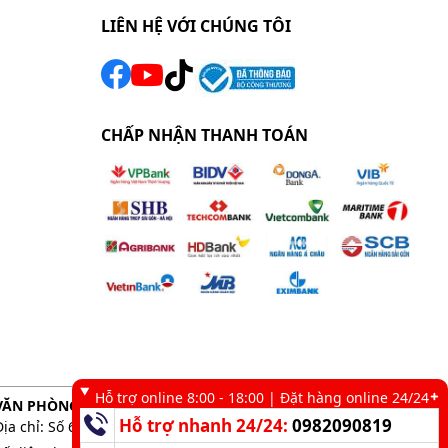
LIÊN HỆ VỚI CHÚNG TÔI
CHẤP NHẬN THANH TOÁN
Hỗ trợ online 8:00 - 18:00 | Đặt hàng online 24/24
VĂN PHÒNG GIAO DỊCH TẠI TP. HCM
Hỗ trợ nhanh 24/24:
0982090819
Địa chỉ: Số 6 kênh 19/5, Phường Tân Sơn Nhì, TP. HCM