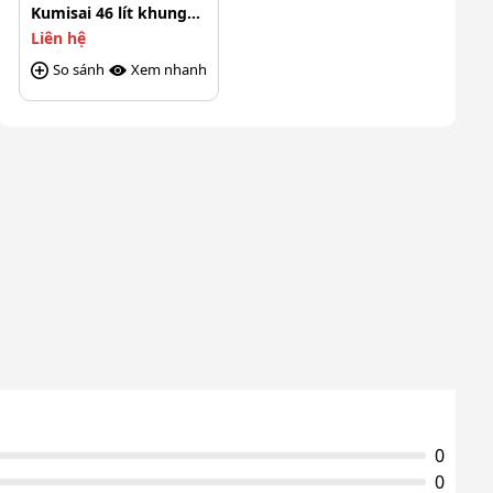
Kumisai 46 lít khung
inox
Liên hệ
So sánh
Xem nhanh
0
0