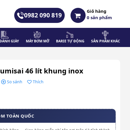
Giỏ hàng
0982 090 819
0
sản phẩm
ĐÁNH GIÀY
MÁY BƠM MỠ
BARIE TỰ ĐỘNG
SẢN PHẨM KHÁC
umisai 46 lít khung inox
So sánh
Thích
OM TOÀN QUỐC