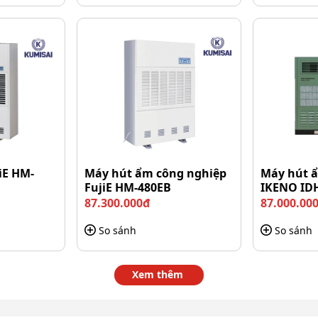
ệt nước sạch và nước bẩn
năng chịu lực tốt và chống gỉ sét hiệu quả trong môi
ất tẩy rửa. Nhờ đó, sản phẩm luôn giữ được độ cứng
ổi thọ được tăng lên và giảm chi phí bảo trì.
iE HM-
Máy hút ẩm công nghiệp
Máy hút ẩ
FujiE HM-480EB
IKENO ID
87.300.000đ
87.000.00
So sánh
So sánh
Xem thêm