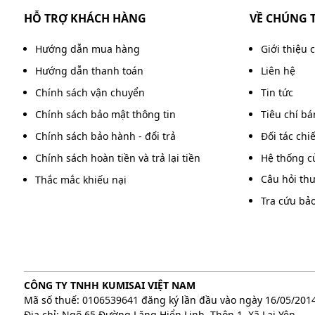
HỖ TRỢ KHÁCH HÀNG
VỀ CHÚNG 
Hướng dẫn mua hàng
Giới thiệu 
Hướng dẫn thanh toán
Liên hệ
Chính sách vận chuyển
Tin tức
Chính sách bảo mật thông tin
Tiêu chí b
Chính sách bảo hành - đổi trả
Đối tác chi
Chính sách hoàn tiền và trả lại tiền
Hệ thống c
Câu hỏi th
Thắc mắc khiếu nại
Tra cứu bả
CÔNG TY TNHH KUMISAI VIỆT NAM
Mã số thuế: 0106539641 đăng ký lần đầu vào ngày 16/05/201
Địa chỉ: Ngõ 65 Đường Lăng Hiển Linh, Thôn 1, Xã Lại Yên,