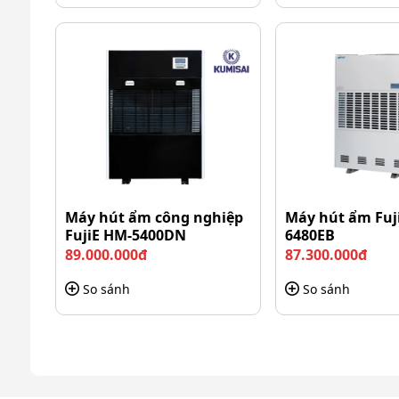
Hai ngăn chứa tách bi
Khung inox bền bỉ
Phần khung được làm từ inox chắc chắn. Xe có khả 
trường thường xuyên tiếp xúc với nước và hóa ch
vững, hạn chế biến dạng trong quá trình sử dụng. Tu
Máy hút ẩm công nghiệp
Máy hút ẩm Fuj
FujiE HM-5400DN
6480EB
89.000.000đ
87.300.000đ
So sánh
So sánh