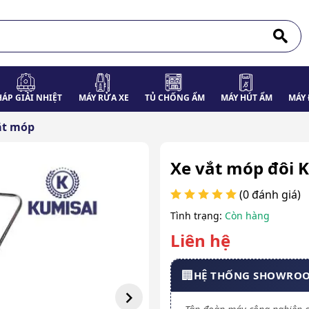
HÁP GIẢI NHIỆT
MÁY RỬA XE
TỦ CHỐNG ẨM
MÁY HÚT ẨM
MÁY 
ắt móp
Xe vắt móp đôi K
(0 đánh giá)
Tình trạng:
Còn hàng
Liên hệ
🏢
HỆ THỐNG SHOWRO