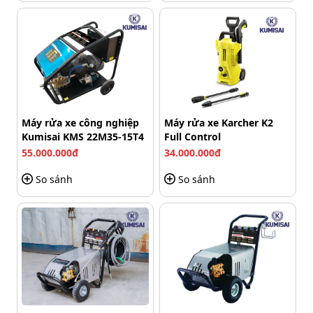
vượt trội như Kumisai 2000PSI chỉ có hơn 10 triệu đồng.
Mức giá này phù hợp với đa số người dùng Việt. Vậy nên
không có lý do gì để bạn có thể bỏ qua sản phẩm ưu việt
này.
Máy rửa xe công nghiệp
Máy rửa xe Karcher K2
Kumisai KMS 22M35-15T4
Full Control
55.000.000đ
34.000.000đ
So sánh
So sánh