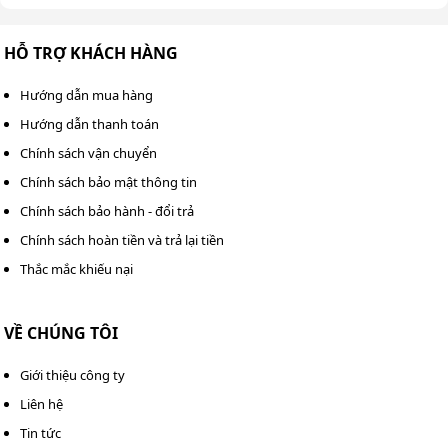
HỖ TRỢ KHÁCH HÀNG
Hướng dẫn mua hàng
Hướng dẫn thanh toán
Chính sách vận chuyển
Chính sách bảo mật thông tin
Chính sách bảo hành - đổi trả
Chính sách hoàn tiền và trả lại tiền
Thắc mắc khiếu nại
VỀ CHÚNG TÔI
Đầu bơm của máy rửa xe cao áp Kumisai 2000PSI
Giới thiệu công ty
Liên hệ
Địa chỉ bán máy rửa xe áp lực cao
Tin tức