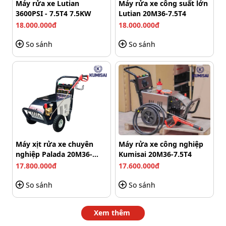
Máy rửa xe Lutian
Máy rửa xe công suất lớn
3600PSI - 7.5T4 7.5KW
Lutian 20M36-7.5T4
Kumisai 2000PSI ứng dụng đa dạng trong đời sống
18.000.000đ
18.000.000đ
Ứng dụng của máy rửa xe áp lực
So sánh
So sánh
cao Kumisai 2000PSI
Với áp lực phun rửa mạnh mẽ, Kumisai 2000PSI đã và
đang là công cụ hỗ trợ không thể thiếu cho công việc
như:
Xịt rửa xe máy, ô tô trong các gara, trung tâm sửa
chữa chuyên nghiệp.
Máy xịt rửa xe chuyên
Máy rửa xe công nghiệp
Xịt rửa, vệ sinh dây chuyền sản xuất trong các đơn vị,
nghiệp Palada 20M36-
Kumisai 20M36-7.5T4
nhà xưởng,...
7.5T4
17.800.000đ
17.600.000đ
Làm sạch, xịt rửa chuồng trại các trang trại chăn
nuôi lớn.
So sánh
So sánh
Loại bỏ lớp sơn cũ của ngôi nhà bằng áp lực phun
rửa mạnh mẽ,...
Xem thêm