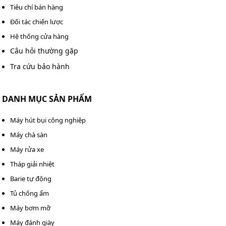
Kumisai 2000PSI chính hãng, giá tốt
Tiêu chí bán hàng
Đối tác chiến lược
Hiện nay, các sản phẩm
máy rửa xe Kumisai
nói chung
và model Kumisai 2000PSI nói riêng đang được “săn
Hệ thống cửa hàng
đón” trên thị trường. Theo đó người dùng sẽ dễ dàng
Câu hỏi thường gặp
tìm mua được sản phẩm này khi có nhu cầu. Tuy nhiên,
Tra cứu bảo hành
cần hết sức chú ý để tìm được đơn vị uy tín, cung ứng
hàng chính hãng.
DANH MỤC SẢN PHẨM
Kumisai Việt Nam là một trong các địa chỉ bán uy tín
được người dùng tin tưởng lựa chọn. Chúng tôi cam kết
Máy hút bụi công nghiệp
chất lượng cùng các dịch vụ, quyền lợi tối ưu cho khách
Máy chà sàn
hàng:
Máy rửa xe
Tháp giải nhiệt
Barie tự động
Tủ chống ẩm
Máy bơm mỡ
Máy đánh giày