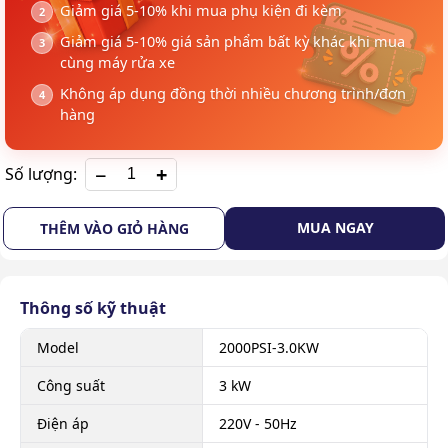
Giảm giá 5-10% khi mua phụ kiện đi kèm
Giảm giá 5-10% giá sản phẩm bất kỳ khác khi mua
cùng máy rửa xe
Không áp dụng đồng thời nhiều chương trình/đơn
hàng
+
Số lượng:
MUA NGAY
THÊM VÀO GIỎ HÀNG
Thông số kỹ thuật
Model
2000PSI-3.0KW
Công suất
3 kW
Điện áp
220V - 50Hz