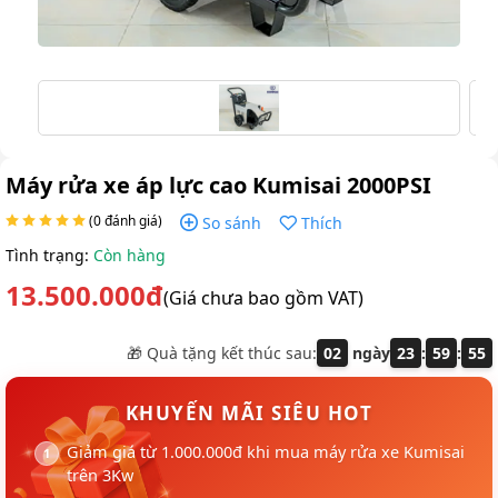
Máy rửa xe áp lực cao Kumisai 2000PSI
(0 đánh giá)
So sánh
Thích
Tình trạng:
Còn hàng
13.500.000đ
(Giá chưa bao gồm VAT)
🎁 Quà tặng kết thúc sau:
02
ngày
23
:
59
:
54
KHUYẾN MÃI SIÊU HOT
Giảm giá từ 1.000.000đ khi mua máy rửa xe Kumisai
trên 3Kw