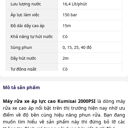
Lưu lượng nước
16,4 Lít/phút
Áp lực làm việc
150 bar
Độ dài dây cao áp
15m
Khả năng tự hút nước
Có
Súng phun
0, 15, 25, 40 độ
Dây hút nước
2m
Tự động ngắt
Có
Kích thước sản phẩm
805 x 480 x 705mm
Mô tả sản phẩm
Trọng lượng sản
56 Kg
phẩm
Máy rửa xe áp lực cao Kumisai 2000PSI
là dòng máy
rửa xe cao áp nổi bật trên thị trường hiện nay nhờ ưu
Trọng lượng cả bao bì
80 Kg
điểm về độ bền cùng hiệu năng phun rửa. Bạn đang
Súng rửa xe, dây cao áp,
muốn tìm hiểu về sản phẩm này thì đừng bỏ lỡ các
Phụ kiện theo máy
dây dẫn nước, béc phun