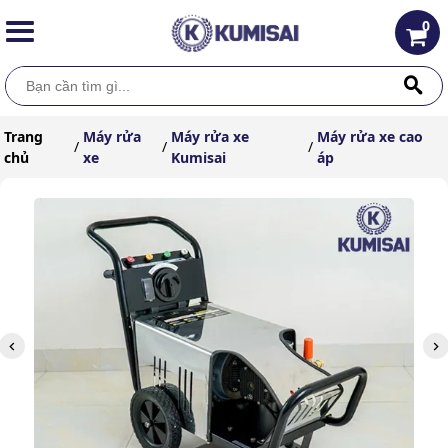
0
Trang
Máy rửa
Máy rửa xe
Máy rửa xe cao
/
/
/
chủ
xe
Kumisai
áp