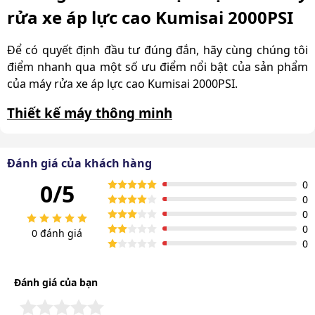
rửa xe áp lực cao Kumisai 2000PSI
Để có quyết định đầu tư đúng đắn, hãy cùng chúng tôi
điểm nhanh qua một số ưu điểm nổi bật của sản phẩm
của máy rửa xe áp lực cao Kumisai 2000PSI.
Thiết kế máy thông minh
Máy rửa xe áp lực cao Kumisai 2000PSI thiết kế tiện
dụng với trọng lượng 56kg cùng tay đẩy và hệ thống
Đánh giá của khách hàng
bánh xe chắc chắn. Nhờ vậy mà việc di chuyển máy tới
0
0/5
các vị trí làm việc thuận tiện hơn, không gặp nhiều khó
0
khăn.
0
0
0 đánh giá
0
Đánh giá của bạn