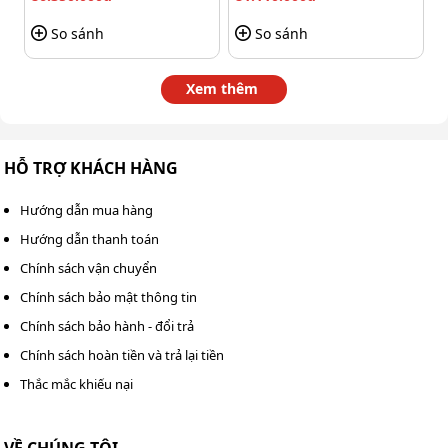
So sánh
So sánh
Xem thêm
HỖ TRỢ KHÁCH HÀNG
FujiE HM-CFZ 10.0B mạnh về nhiều mặt
Hướng dẫn mua hàng
Hướng dẫn thanh toán
Xả nước liên tục: Máy không chứa bình tích nước
ngưng mà xả liên tục qua ống dẫn. Người vận hành
Chính sách vận chuyển
không cần kiểm tra, dừng đổ nước thải.
Chính sách bảo mật thông tin
Chính sách bảo hành - đổi trả
Tự động xả đá: Nhờ cảm biến nhiệt nhạy bén, khi nền
nhiệt hạ quá mức, dàn lạnh bị đóng đá, máy sẽ tự
Chính sách hoàn tiền và trả lại tiền
đổng chỉnh nhiệt để làm tan tuyết. Vì thế, tiến trình
Thắc mắc khiếu nại
hút ẩm không bị đứt đoạn.
Tự động vận hành: Không chỉ tắt/bật theo ngưỡng
VỀ CHÚNG TÔI