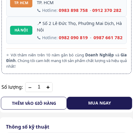
TP. HCM
TP. HCM
0983 898 758
0912 370 282
📞 Hotline:
-
📍 Số 2 Lê Đức Thọ, Phường Mai Dịch, Hà
Nội
HÀ NỘI
0982 090 819
0987 661 782
📞 Hotline:
-
⭐ Với thâm niên trên 10 năm gắn bó cùng
Doanh Nghiệp
và
Gia
Đình
. Chúng tôi cam kết mang tới sản phẩm chất lượng và hiệu quả
nhất!
+
Số lượng:
MUA NGAY
THÊM VÀO GIỎ HÀNG
Thông số kỹ thuật