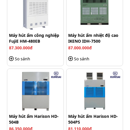
Máy hút ẩm công nghiệp FujiE HM-
CFZ 10.0B gây ấn tượng bởi điểm
gì?
Máy hút ẩm công nghiệp
Máy hút ẩm nhiệt độ cao
Đặt thiết bị bên cạnh các máy hút ẩm công nghiệp khác,
FujiE HM-480EB
IKENO IDH-7500
hàng loạt chủ doanh nghiệp chọn FujiE HM-CFZ 10.0B vì:
87.300.000đ
87.000.000đ
Công suất cao: Máy hút ẩm 240 lít/ngày, trong khi đó
So sánh
So sánh
chỉ tiêu thụ lượng điện cực thấp (4kW).
Tương thích môi trường tốt: Thiết bị hoạt động tốt
trong nền nhiệt 0 - 35 độ C, phù hợp với hầu hết mọi
khu vực trên thế giới.
Máy hút ẩm Harison HD-
Máy hút ẩm Harison HD-
504B
504PS
86.350.000đ
81.110.000đ