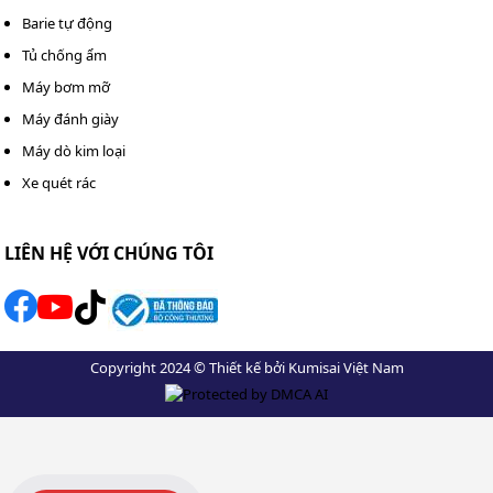
Kết nối ống xả nước: Gắn đầu ống xả vào cửa xả, xuôi
Barie tự động
đầu ống xuống dưới, không để gập, tắc ống.
Tủ chống ẩm
Máy bơm mỡ
Máy đánh giày
Máy dò kim loại
Xe quét rác
LIÊN HỆ VỚI CHÚNG TÔI
Copyright 2024 © Thiết kế bởi Kumisai Việt Nam
Đặt thiết bị ở vị trí thuận tiện hút - xả không khí