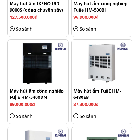
Máy hút ẩm IKENO IRD-
Máy hút ẩm công nghiệp
9000S (dòng chuyên sấy)
Fujie HM-500BH
127.500.000đ
96.900.000đ
So sánh
So sánh
FujiE HM-CFZ 10.0B ngưng tụ lạnh để tách ẩm
Tiếp tục hành trình, quạt đưa khí tới dàn lạnh. Gas lạnh
tuần hoàn liên tục bởi máy nén giúp nhiệt độ không khí
giảm sâu. Hơi nước lẫn trong khí tích tụ lạnh, hóa lỏng,
Máy hút ẩm công nghiệp
Máy hút ẩm FujiE HM-
chảy xuống dưới, đi ra ngoài.
FujiE HM-5400DN
6480EB
89.000.000đ
87.300.000đ
Khí đã khô nhưng còn rất lạnh, chúng được đưa tới dàn
nóng để “hồi sinh” nhiệt độ rồi mới trở về môi trường.
So sánh
So sánh
Vòng tuần hoàn trên lặp lại liên tục tới khi độ ẩm không
khí chạm ngưỡng cài đặt.