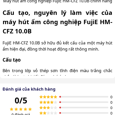
Máy hút ẩm công nghiệp FujiE HM-CFZ 10.0B chính hãng
Cấu tạo, nguyên lý làm việc của
máy hút ẩm công nghiệp FujiE HM-
CFZ 10.0B
FujiE HM-CFZ 10.0B sở hữu đủ kết cấu của một máy hút
ẩm hiện đại, đồng thời hoạt động rất thông minh.
Cấu tạo
Bên trong lớp vỏ thép sơn tĩnh điện màu trắng chắc
chắn là loạt chi tiết đáng chú ý như sau:
Hệ thống hút ẩm:
Đánh giá của khách hàng
0
Máy nén nhập từ thương hiệu nổi tiếng, cho hiệu
0/5
0
suất cao, tiếng ồn thấp.
0
0
Dàn nóng, dàn lạnh làm từ đồng cao cấp, thiết kế
0 đánh giá