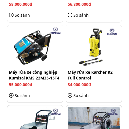
KMS-350/15
máy có tích hợp bánh xe phía dưới. Phần khung bánh xe
58.000.000đ
56.800.000đ
làm từ kim loại chắc chắn, giúp cố định vững chãi, hạn
So sánh
So sánh
chế rung lắc khi máy hoạt động.
Máy rửa xe công nghiệp
Máy rửa xe Karcher K2
Kumisai KMS 22M35-15T4
Full Control
55.000.000đ
34.000.000đ
So sánh
So sánh
Bánh xe di chuyển linh hoạt