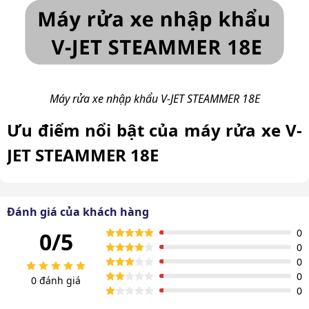
Máy rửa xe nhập khẩu V-JET STEAMMER 18E
Ưu điểm nổi bật của máy rửa xe V-
JET STEAMMER 18E
Dưới đây chính là những ưu điểm nổi bật khiến cho
máy
rửa hơi nước nóng
đạt được lượt bán vượt trội trong
Đánh giá của khách hàng
suốt thời gian vừa qua.
0
0/5
Máy thiết kế gọn gàng - Chất liệu vỏ cao cấp
0
0
0
V-JET STEAMMER 18E là dòng máy rửa xe gây ấn tượng
0 đánh giá
0
ngay từ cái nhìn đầu tiên bởi thiết kế gọn gàng. Máy có