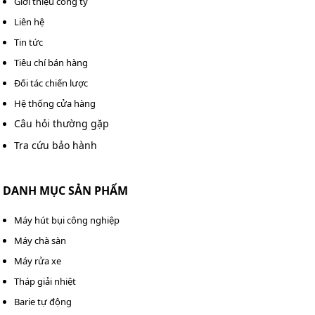
Giới thiệu công ty
hơi nước nóng còn giúp hỗ trợ diệt khuẩn, khử mùi
Liên hệ
cho các thùng xe tải, Container.
Tin tức
Ngành công nghiệp thực phẩm: Nhiệt độ hơi cao
Tiêu chí bán hàng
185°C tại nồi hơi dùng để vệ sinh các loại thiết bị,
Đối tác chiến lược
dụng cụ sản xuất trong nhà máy, giúp diệt khuẩn và
Hệ thống cửa hàng
làm sạch, đảm bảo tiêu chuẩn an toàn vệ sinh.
Câu hỏi thường gặp
Tra cứu bảo hành
DANH MỤC SẢN PHẨM
Máy hút bụi công nghiệp
Máy chà sàn
Máy rửa xe
Tháp giải nhiệt
Barie tự động