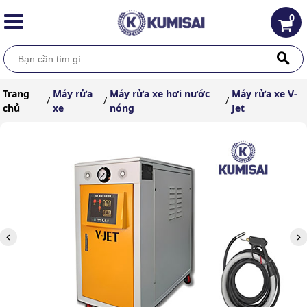
0
Trang
Máy rửa
Máy rửa xe hơi nước
Máy rửa xe V-
/
/
/
chủ
xe
nóng
Jet