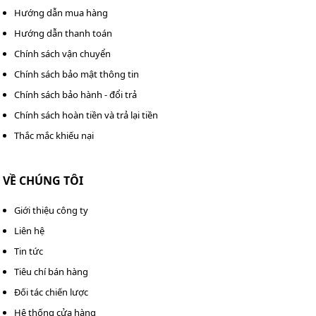
Hướng dẫn mua hàng
Hướng dẫn thanh toán
Chính sách vận chuyển
Ứng dụng của tháp tản nhiệt trong thực tế
Chính sách bảo mật thông tin
Một số ứng dụng điển hình của sản phẩm có thể kể đến
Chính sách bảo hành - đổi trả
như:
Chính sách hoàn tiền và trả lại tiền
Xưởng sản xuất quy mô nhỏ.
Thắc mắc khiếu nại
Nhà máy sản xuất chế biến thực phẩm
.
Cơ sở chế tạo máy móc công nghiệp.
VỀ CHÚNG TÔI
Kho bảo quản thực phẩm sử dụng nhiều máy móc.
Khu vực nuôi trồng thủy, hải sản.
Giới thiệu công ty
Cách lắp đặt và bảo dưỡng model
Liên hệ
Tin tức
TASHIN TSC 70RT chuẩn xác, bền bỉ
Tiêu chí bán hàng
Sau đây là hướng dẫn cách lắp đặt và bảo dưỡng tháp
Đối tác chiến lược
tản nhiệt TASHIN để tháp hoạt động bền bỉ và hiệu quả
Hệ thống cửa hàng