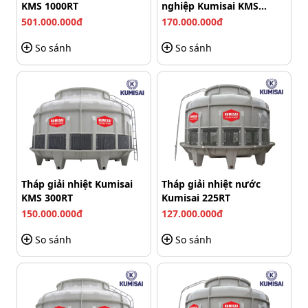
mức 510 m³/phút.
KMS 1000RT
nghiệp Kumisai KMS
350RT
501.000.000đ
170.000.000đ
Hệ thống quạt được thiết kế cân bằng động, giúp giảm
tối đa hiện tượng rung lắc và hạn chế tiếng ồn trong
So sánh
So sánh
quá trình vận hành.
Tháp giải nhiệt Kumisai
Tháp giải nhiệt nước
KMS 300RT
Kumisai 225RT
150.000.000đ
127.000.000đ
So sánh
So sánh