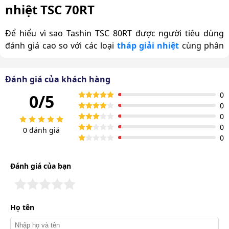
nhiệt TSC 70RT
Để hiểu vì sao Tashin TSC 80RT được người tiêu dùng
đánh giá cao so với các loại
tháp giải nhiệt
cùng phân
khúc. Chúng ta sẽ đi vào tìm hiểu về các điểm mạnh
vượt trội của sản phẩm này.
Đánh giá của khách hàng
Thiết kế tròn giúp tiết kiệm diện tích, dễ lắp
0
0/5
đặt
0
0
Tháp giải nhiệt Tashin TSC 80RT sở hữu thiết kế gọn
0
0 đánh giá
0
gàng với cấu trúc dạng tháp tròn. Kích thước sản phẩm
1930 x 2200mm sẽ không chiếm quá nhiều diện tích tại
khu vực lắp đặt. Loại tháp này thuận tiện trong các
Đánh giá của bạn
không gian hạn chế cần tối ưu mặt bằng
Họ tên