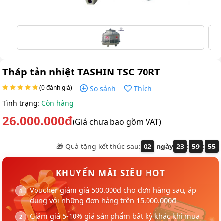
Tháp tản nhiệt TASHIN TSC 70RT
(0 đánh giá)
So sánh
Thích
Tình trạng:
Còn hàng
26.000.000đ
(Giá chưa bao gồm VAT)
🎁 Quà tặng kết thúc sau:
02
ngày
23
:
59
:
54
KHUYẾN MÃI SIÊU HOT
Voucher giảm giá 500.000đ cho đơn hàng sau, áp
dụng với những đơn hàng trên 15.000.000đ
Giảm giá 5-10% giá sản phẩm bất kỳ khác khi mua