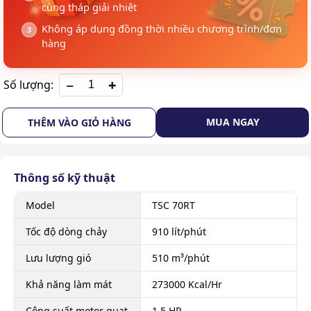
cùng tháp giải nhiệt
Không áp dụng đồng thời nhiều chương trình/đơn
hàng
+
Số lượng:
MUA NGAY
THÊM VÀO GIỎ HÀNG
Thông số kỹ thuật
Model
TSC 70RT
Tốc độ dòng chảy
910 lít/phút
Lưu lượng gió
510 m³/phút
Khả năng làm mát
273000 Kcal/Hr
Công suất motor quạt
1.5 HP