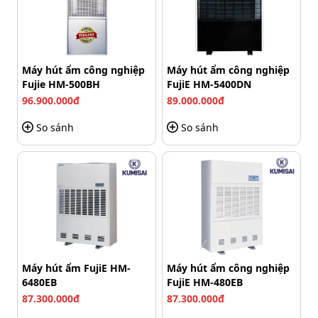
Máy hút ẩm công nghiệp
Máy hút ẩm công nghiệp
Fujie HM-500BH
FujiE HM-5400DN
96.900.000đ
89.000.000đ
So sánh
So sánh
Bộ sản phẩm xe vắt móp 20 lít
Máy hút ẩm FujiE HM-
Máy hút ẩm công nghiệp
6480EB
FujiE HM-480EB
Bên cạnh đó, xe được thiết kế với kết cấu cân đối, khung
87.300.000đ
87.300.000đ
thùng cứng cáp và tay đẩy chắc chắn. Do vậy, xe không