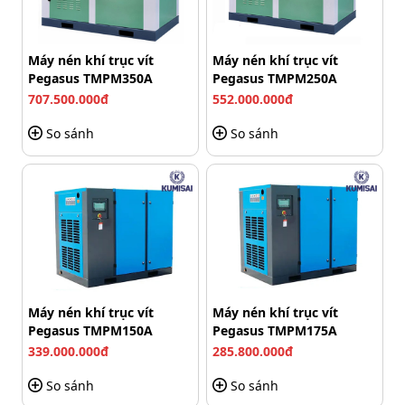
Máy nén khí trục vít
Máy nén khí trục vít
Pegasus TMPM350A
Pegasus TMPM250A
707.500.000đ
552.000.000đ
Khí nén sạch, không chứa dầu, an toàn cho sức khỏe
So sánh
So sánh
Áp lực khí ổn định, vận hành thiết bị hiệu quả
Máy nén khí không dầu Fusheng FVA-50 sở hữu công
suất mạnh nên tạo ra áp lực khí nén lớn. Nguồn khí nén
đầu ra của máy tương đối ổn định, áp lực cao, giúp các
thiết bị vận hành trơn tru. Điều này đảm bảo năng suất
công việc luôn ở mức cao nhất.
Máy nén khí trục vít
Máy nén khí trục vít
Hoạt động êm ái nhờ công nghệ giảm tiếng
Pegasus TMPM150A
Pegasus TMPM175A
ồn
339.000.000đ
285.800.000đ
So sánh
So sánh
Máy tích hợp hệ thống giảm âm hiện đại, hoạt động êm