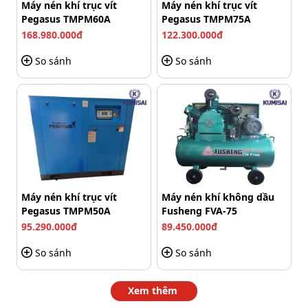
Máy nén khí trục vít
Máy nén khí trục vít
Pegasus TMPM60A
Pegasus TMPM75A
168.980.000đ
122.300.000đ
So sánh
So sánh
Ứng dụng của Fusheng FVA-50 trong đời sống hiện nay
Máy nén khí trục vít
Máy nén khí không dầu
Pegasus TMPM50A
Fusheng FVA-75
Phòng thí nghiệm: Hỗ trợ sấy khô, thổi bụi và vận
95.290.000đ
89.450.000đ
hành các hệ thống thiết bị phục vụ nghiên cứu của
các chuyên gia.
So sánh
So sánh
Bệnh viện: Cung cấp khí nén cho các thiết bị vận
Xem thêm
hành bằng khí trong các phòng hồi sức, cấp cứu