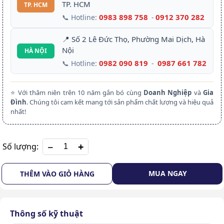
TP. HCM
TP. HCM
0983 898 758
0912 370 282
📞 Hotline:
-
📍 Số 2 Lê Đức Thọ, Phường Mai Dịch, Hà
Nội
HÀ NỘI
0982 090 819
0987 661 782
📞 Hotline:
-
⭐ Với thâm niên trên 10 năm gắn bó cùng
Doanh Nghiệp
và
Gia
Đình
. Chúng tôi cam kết mang tới sản phẩm chất lượng và hiệu quả
nhất!
+
Số lượng:
MUA NGAY
THÊM VÀO GIỎ HÀNG
Thông số kỹ thuật