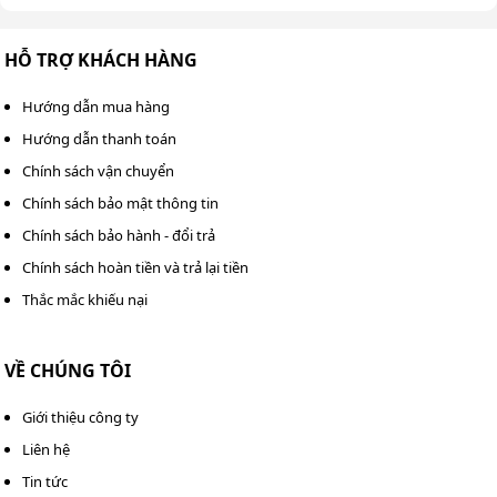
hoặc khoa điều trị cần dụng cụ và thiết bị khí nén
chuyên dụng.
HỖ TRỢ KHÁCH HÀNG
Lưu ý khi sử dụng máy nén khí
Hướng dẫn mua hàng
Fusheng FVA-50
Hướng dẫn thanh toán
Để đảm bảo máy nén khí không dầu Fusheng FVA-50
Chính sách vận chuyển
hoạt động bền bỉ và ổn định, người dùng nên:
Chính sách bảo mật thông tin
Chính sách bảo hành - đổi trả
Lắp đặt máy ở nơi khô ráo, thoáng khí để máy có
Chính sách hoàn tiền và trả lại tiền
không gian thông thoáng giúp nén khí tốt hơn.
Thắc mắc khiếu nại
Không vận hành máy vượt quá áp lực quy định để
tránh quá tải gây nóng máy và hỏng động cơ.
VỀ CHÚNG TÔI
Giới thiệu công ty
Liên hệ
Tin tức