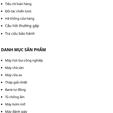
Tiêu chí bán hàng
Đối tác chiến lược
Hệ thống cửa hàng
Câu hỏi thường gặp
Tra cứu bảo hành
DANH MỤC SẢN PHẨM
Một số lưu ý khi sử dụng máy nén khí Fusheng FVA-50
Máy hút bụi công nghiệp
Máy chà sàn
Ngắt nguồn điện và xả khí trong bình trước khi bảo
Máy rửa xe
dưỡng.
Tháp giải nhiệt
Vệ sinh và bảo dưỡng định kỳ để kéo dài tuổi thọ và
Barie tự động
duy trì hiệu suất. Xả nước trong bình chứa khí để
Tủ chống ẩm
tránh rỉ sét đáy bình.
Máy bơm mỡ
Mua máy nén khí không dầu
Máy đánh giày