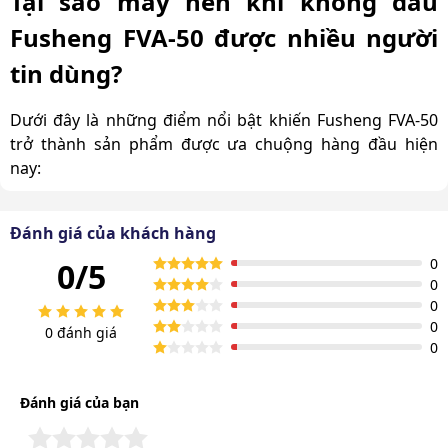
Tại sao máy nén khí không dầu
Fusheng FVA-50 được nhiều người
tin dùng?
Dưới đây là những điểm nổi bật khiến Fusheng FVA-50
trở thành sản phẩm được ưa chuộng hàng đầu hiện
nay:
Động cơ mạnh mẽ, khí nén nhanh chóng
Đánh giá của khách hàng
Fusheng FVA-50 sử dụng động cơ công suất cao 5Hp,
0
0/5
cho lưu lượng khí lên tới 940 lít/phút. Nhờ vậy, máy cung
0
cấp khí nén hiệu quả, đáp ứng tốt các nhu cầu sử dụng
0
từ phòng khám nha khoa, bệnh viện đến xưởng sản
0
0 đánh giá
xuất quy mô lớn
0
Đánh giá của bạn