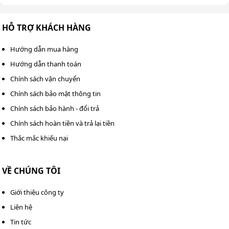
HỖ TRỢ KHÁCH HÀNG
Hướng dẫn mua hàng
Hướng dẫn thanh toán
Chính sách vận chuyển
Lắp đặt máy nén khí Pegasus TMPM250A ở khu vực thông
thoáng
Chính sách bảo mật thông tin
Chính sách bảo hành - đổi trả
Xả nước trong bình chứa khí để ngăn ngừa rỉ sét và
Chính sách hoàn tiền và trả lại tiền
đảm bảo chất lượng khí đầu ra tốt nhất.
Thắc mắc khiếu nại
Tránh những khu vực có nhiệt độ cao hoặc gần các
chất dễ cháy nổ như xăng, dầu.
VỀ CHÚNG TÔI
Bảo trì định kỳ theo lịch của nhà sản xuất để kéo dài
tuổi thọ linh kiện đồng thời phòng tránh sự cố đột
Giới thiệu công ty
ngột gây gián đoạn sản xuất.
Liên hệ
Tin tức
Ứng dụng trong thực tế của máy