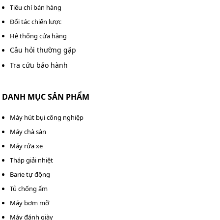
Tiêu chí bán hàng
nén khí trục vít Pegasus TMPM250A
Đối tác chiến lược
Hệ thống cửa hàng
Nhờ những ưu điểm mạnh về công suất và áp lực,
model Pegasus TMPM250A được sử dụng trong rất
Câu hỏi thường gặp
nhiều lĩnh vực:
Tra cứu bảo hành
Nhà máy sản xuất quy mô lớn: Cung cấp khí cho hệ
thống dây chuyền sản xuất thực phẩm trong các nhà
DANH MỤC SẢN PHẨM
máy lớn.
Máy hút bụi công nghiệp
Gara sửa chữa ô tô: Vận hành súng mở bulong, máy
Máy chà sàn
bơm lốp, máy phun sơn máy bơm xe và nhiều các
Máy rửa xe
thiết bị vận hành khí nén khác.
Tháp giải nhiệt
Barie tự động
Tủ chống ẩm
Máy bơm mỡ
Máy đánh giày