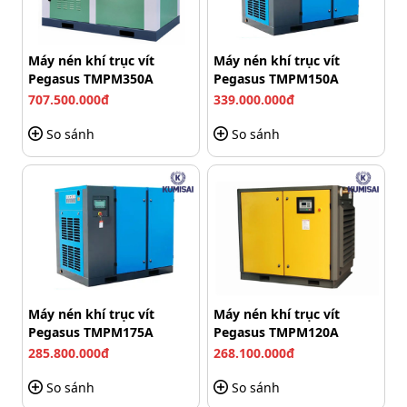
trong nhà máy.
Thiết kế dạng hộp đóng kín còn giúp hạn chế bụi bẩn
xâm nhập vào bên trong, giúp máy vận hành ổn định
Máy nén khí trục vít
Máy nén khí trục vít
Pegasus TMPM350A
Pegasus TMPM150A
trong thời gian dài.
707.500.000đ
339.000.000đ
So sánh
So sánh
Máy nén khí trục vít
Máy nén khí trục vít
Pegasus TMPM175A
Pegasus TMPM120A
285.800.000đ
268.100.000đ
So sánh
So sánh