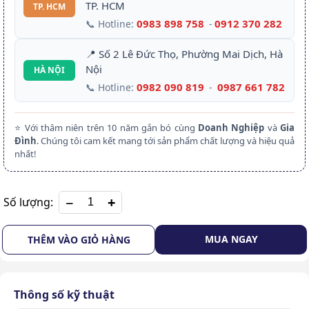
TP. HCM
TP. HCM
0983 898 758
0912 370 282
📞 Hotline:
-
📍 Số 2 Lê Đức Thọ, Phường Mai Dịch, Hà
Nội
HÀ NỘI
0982 090 819
0987 661 782
📞 Hotline:
-
⭐ Với thâm niên trên 10 năm gắn bó cùng
Doanh Nghiệp
và
Gia
Đình
. Chúng tôi cam kết mang tới sản phẩm chất lượng và hiệu quả
nhất!
+
Số lượng:
MUA NGAY
THÊM VÀO GIỎ HÀNG
Thông số kỹ thuật