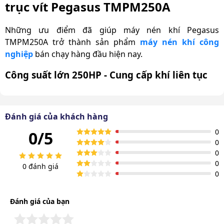
trục vít Pegasus TMPM250A
Những ưu điểm đã giúp máy nén khí Pegasus
TMPM250A trở thành sản phẩm
máy nén khí công
nghiệp
bán chạy hàng đầu hiện nay.
Công suất lớn 250HP - Cung cấp khí liên tục
Pegasus TMPM250A sở hữu motor công suất lớn lên
đến 250HP, phù hợp cho nhu cầu sử dụng khí nén liên
Đánh giá của khách hàng
tục trong các dây chuyền sản xuất lớn tại các nhà máy, xí
nghiệp.
0
0/5
0
Nhờ công suất cao, máy tạo ra lưu lượng khí 30800
0
lít/phút, đảm bảo quá trình nén khí diễn ra nhanh và ổn
0
0 đánh giá
0
định. Lưu lượng cao giúp tránh gián đoạn công việc,
luôn đảm bảo nguồn cung cấp khí nén liên tục cho các
hoạt động sản xuất.
Đánh giá của bạn