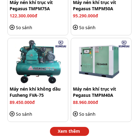
Để máy nén khí trục vít Pegasus TMPM250A hoạt động
Máy nén khí trục vít
Máy nén khí trục vít
Pegasus TMPM75A
Pegasus TMPM50A
bền bỉ và ổn định lâu dài, người dùng cần lưu ý:
122.300.000đ
95.290.000đ
Đặt máy ở vị trí thông thoáng, có luồng gió lưu
So sánh
So sánh
thông tốt để hoạt động nén khí diễn ra ổn định và
đạt hiệu quả tốt.
Đảm bảo nguồn điện áp kết nối ổn định để máy chạy
đúng công suất. Nếu nguồn điện yếu hoặc chập
chờn, máy dễ bị sụt áp, chạy không đủ lực, gây ảnh
hưởng đến áp suất khí nén.
Máy nén khí không dầu
Máy nén khí trục vít
Fusheng FVA-75
Pegasus TMPM40A
89.450.000đ
88.960.000đ
So sánh
So sánh
Xem thêm