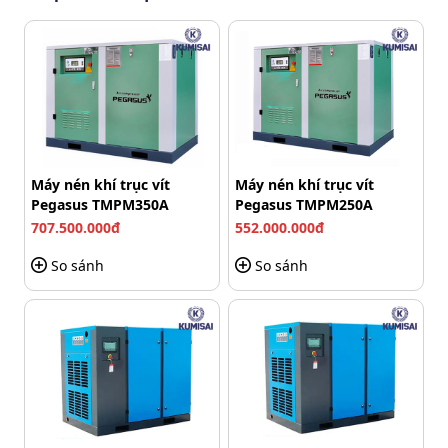
máy chắc chắn, tích hợp bánh xe chịu lực. Người dùng
đưa đến các vị trí cấp khí nhẹ nhàng, nhanh chóng.
Các bộ phận như công tắc, đồng hồ, van điều chỉnh, van
xả đều dễ nhìn và tiếp cận. Người mới sử dụng cũng làm
chủ thiết bị được ngay, không cần đào tạo phức tạp.
Cấu trúc giảm rung, ồn, ít ảnh hưởng đến
Máy nén khí trục vít
Máy nén khí trục vít
xung quanh
Pegasus TMPM350A
Pegasus TMPM250A
707.500.000đ
552.000.000đ
Khi vận hành, sản phẩm này kiểm soát ồn rất tốt. Đó là
nhờ khung máy được hợp thành từ vật liệu thép, kết cấu
So sánh
So sánh
chắc chắn, cân đối.
Các bộ phận truyền động trong cụm đầu nén được gia
công chuẩn, phối hợp nhịp nhàng với nhau, hạn chế ma
sát hiệu quả. Hệ thống dây đai cao cấp hỗ trợ vận hành
êm ái, giảm rung động xuống khung và mặt sàn.