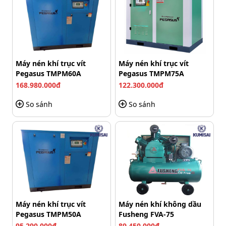
Có một số yếu tố sẽ ảnh hưởng không nhỏ đến tuổi thọ
và hiệu suất nén khí của máy. Khi sử dụng, người vận
hành cần chú ý:
Đặt máy ở nơi thoáng khí, không có ánh nắng trực
Máy nén khí trục vít
Máy nén khí trục vít
tiếp hay độ ẩm cao tác động. Giữ khoảng cách đủ
Pegasus TMPM60A
Pegasus TMPM75A
rộng giữa tường và thiết bị để tăng khả năng hút khí.
168.980.000đ
122.300.000đ
So sánh
So sánh
Máy nén khí trục vít
Máy nén khí không dầu
Pegasus TMPM50A
Fusheng FVA-75
95.290.000đ
89.450.000đ