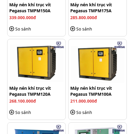
Máy nén khí trục vít
Máy nén khí trục vít
Pegasus TMPM150A
Pegasus TMPM175A
339.000.000đ
285.800.000đ
So sánh
So sánh
Cụm đầu nén 2 xi lanh gia công chuẩn
Máy nén khí trục vít
Máy nén khí trục vít
Pegasus TMPM120A
Pegasus TMPM100A
Đế máy cũng được kết hợp thêm các chi tiết giảm chấn,
268.100.000đ
211.000.000đ
hấp thụ rung động hiệu quả suốt quá trình bơm hơi.
So sánh
So sánh
Kinh nghiệm dùng máy nén khí
Fusheng D-2 hiệu quả