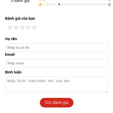
0 đánh giá
0
Đánh giá của bạn
Họ tên
Email
Bình luận
Mô tơ 1HP chuyển đổi năng lượng mạnh mẽ
Áp lực khí nén đầu ra đạt 7 - 10 bar, đủ mạnh để hoàn
thành các tác vụ cơ bản tại xưởng nhỏ, cửa tiệm mini.
Kích thước gọn gàng, dễ di chuyển, điều
Gửi đánh giá
khiển