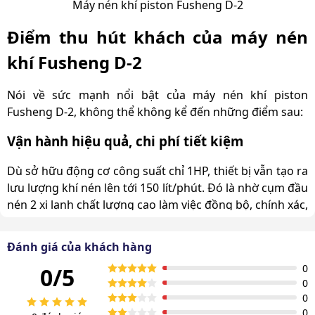
Máy nén khí piston Fusheng D-2
Điểm thu hút khách của máy nén
khí Fusheng D-2
Nói về sức mạnh nổi bật của máy nén khí piston
Fusheng D-2, không thể không kể đến những điểm sau:
Vận hành hiệu quả, chi phí tiết kiệm
Dù sở hữu động cơ công suất chỉ 1HP, thiết bị vẫn tạo ra
lưu lượng khí nén lên tới 150 lít/phút. Đó là nhờ cụm đầu
nén 2 xi lanh chất lượng cao làm việc đồng bộ, chính xác,
siêu tốc.
Đánh giá của khách hàng
Mô tơ máy chuyển đổi năng lượng mạnh mẽ, đầu nén
nạp đầy bình chứa nhanh nên người dùng không cần
0
0/5
chờ đợi lâu.
0
0
0