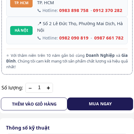
TP. HCM
TP. HCM
0983 898 758
0912 370 282
📞 Hotline:
-
📍 Số 2 Lê Đức Thọ, Phường Mai Dịch, Hà
Nội
HÀ NỘI
0982 090 819
0987 661 782
📞 Hotline:
-
⭐ Với thâm niên trên 10 năm gắn bó cùng
Doanh Nghiệp
và
Gia
Đình
. Chúng tôi cam kết mang tới sản phẩm chất lượng và hiệu quả
nhất!
+
Số lượng:
MUA NGAY
THÊM VÀO GIỎ HÀNG
Thông số kỹ thuật