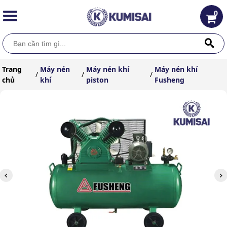
0
Trang
Máy nén
Máy nén khí
Máy nén khí
/
/
/
chủ
khí
piston
Fusheng