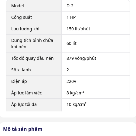
Model
D-2
Công suất
1 HP
Lưu lượng khí
150 lít/phút
Dung tích bình chứa
60 lít
khí nén
Tốc độ quay đầu nén
879 vòng/phút
Số xi lanh
2
Điện áp
220V
Áp lực làm việc
8 kg/cm²
Áp lực tối đa
10 kg/cm²
Kích thước sản phẩm
30 x 30 x 91 cm
Trọng lượng sản
Mô tả sản phẩm
60 Kg
phẩm