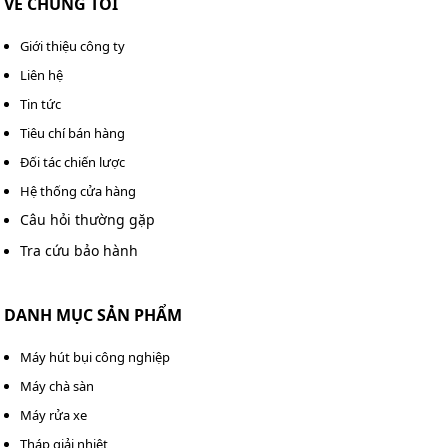
VỀ CHÚNG TÔI
Fusheng D-2 là bao nhiêu?
Giới thiệu công ty
Theo khảo sát mới nhất, giá máy nén khí Fusheng D-2
Liên hệ
trên thị trường hiện nay khoảng 11 - 13 triệu đồng, tùy
Tin tức
cơ sở. Mức giá này đã bao gồm đầy đủ thân máy và phụ
Tiêu chí bán hàng
kiện đi kèm.
Đối tác chiến lược
Nếu mua tại Kumisai Việt Nam, khách còn nhận về nhiều
Hệ thống cửa hàng
ưu đãi giảm giá hoặc voucher (theo thời điểm).
Câu hỏi thường gặp
Tra cứu bảo hành
DANH MỤC SẢN PHẨM
Máy hút bụi công nghiệp
Máy chà sàn
Máy rửa xe
Tháp giải nhiệt