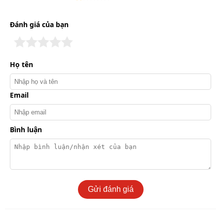
dạng rào chắn.
Đánh giá của bạn
Họ tên
Email
Bình luận
Các bộ phận tạo nên barrier tự động Came G4000
Gửi đánh giá
Bộ điều khiển trung tâm: Tiếp nhận tín hiệu (remote,
nút bấm) điều khiển hoạt động đóng và mở của