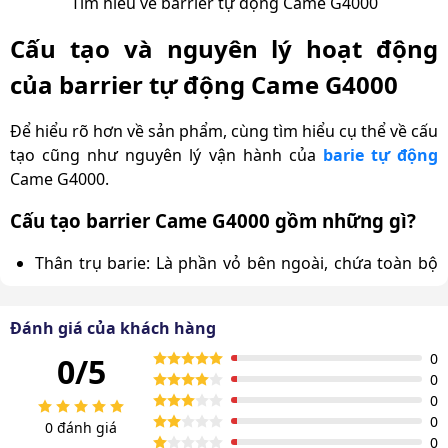
Tìm hiểu về barrier tự động Came G4000
Cấu tạo và nguyên lý hoạt động
của barrier tự động Came G4000
Để hiểu rõ hơn về sản phẩm, cùng tìm hiểu cụ thể về cấu
tạo cũng như nguyên lý vận hành của
barie tự động
Came G4000.
Cấu tạo barrier Came G4000 gồm những gì?
Thân trụ barie: Là phần vỏ bên ngoài, chứa toàn bộ
linh kiện bên trong như motor, bo mạch, hệ thống
điều khiển. Đồng thời, giúp bảo vệ thiết bị khỏi tác
Đánh giá của khách hàng
động xấu của môi trường như nắng, mưa khi lắp đặt
ngoài trời.
0
0/5
0
Thanh chắn (cần barie): Phần nâng lên, hạ xuống để
0
kiểm soát phương tiện ra vào. Thường làm từ nhôm
0
0 đánh giá
hoặc hợp kim, có thể là dạng thẳng, dạng gập hoặc
0