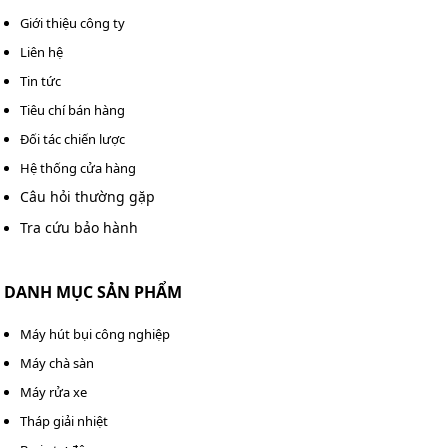
Giới thiệu công ty
Liên hệ
Tin tức
Tiêu chí bán hàng
Đối tác chiến lược
Hệ thống cửa hàng
Câu hỏi thường gặp
Tra cứu bảo hành
Barrier Came G4000 được sử dụng tại nhiều địa công
DANH MỤC SẢN PHẨM
trình
Máy hút bụi công nghiệp
Trạm thu phí: Tăng hiệu quả quản lý lưu lượng xe,
Máy chà sàn
góp phần đảm bảo an toàn và hạn chế tình trạng
vượt trạm.
Máy rửa xe
Khu dân cư, khu đô thị: Điều tiết phương tiện của cư
Tháp giải nhiệt
dân và khách ra vào, nâng cao an ninh và tạo môi