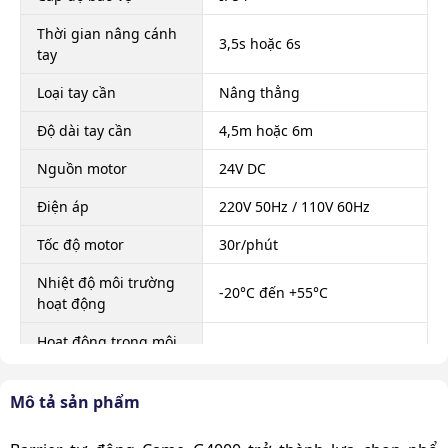
Thời gian nâng cánh
3,5s hoặc 6s
tay
Loại tay cần
Nâng thẳng
Độ dài tay cần
4,5m hoặc 6m
Nguồn motor
24V DC
Điện áp
220V 50Hz / 110V 60Hz
Tốc độ motor
30r/phút
Nhiệt độ môi trường
-20°C đến +55°C
hoạt động
Hoạt động trong môi
-40°C đến 90°C
trường nhiệt độ
Mô tả sản phẩm
Tuổi thọ
>= 5.000.000 lần
Kích thước thùng
1007 x 265 x 270mm