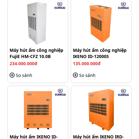
chắn đã mở hoàn toàn, phương tiện sẽ di chuyển qua
khu vực kiểm soát. Trong quá trình này, hệ thống có thể
kết hợp cảm biến an toàn để hạn chế va chạm.
Máy hút ẩm công nghiệp
Máy hút ẩm công nghiệp
FujiE HM-CFZ 10.0B
IKENO ID-12000S
234.000.000đ
135.000.000đ
So sánh
So sánh
Cách barrier tự động Came G4000 vận hành trong thực
Máy hút ẩm IKENO ID-
Máy hút ẩm IKENO IRD-