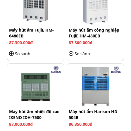
lắp đặt ngoài trời.
Máy hút ẩm FujiE HM-
Máy hút ẩm công nghiệp
6480EB
FujiE HM-480EB
87.300.000đ
87.300.000đ
So sánh
So sánh
Máy hút ẩm nhiệt độ cao
Máy hút ẩm Harison HD-
Một số ưu điểm nổi trội của barrier Came G4000
IKENO IDH-7500
504B
87.000.000đ
86.350.000đ
Trang bị động cơ cao cấp, hiệu suất ổn định, đáp ứng