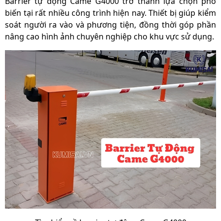
Barrier tự động Came G4000
trở thành lựa chọn phổ
biến tại rất nhiều công trình hiện nay. Thiết bị giúp kiểm
Có ba màu cơ bản là màu
Màu sắc
soát người ra vào và phương tiện, đồng thời góp phần
cam/màu xanh/màu đen
nâng cao hình ảnh chuyên nghiệp cho khu vực sử dụng.
Xuất xứ
Chính hãng