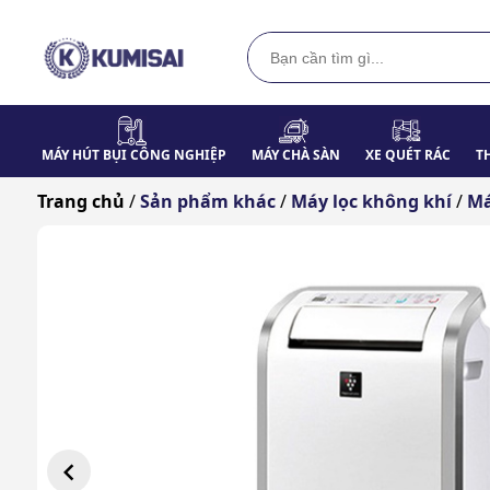
MÁY HÚT BỤI CÔNG NGHIỆP
MÁY CHÀ SÀN
XE QUÉT RÁC
T
Trang chủ
/
Sản phẩm khác
/
Máy lọc không khí
/
Má