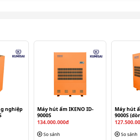
 lọc không khí và hút ẩm Sharp DW-D20A
y lọc không khí và hút ẩm Sharp
g nghiệp
Máy hút ẩm IKENO ID-
Máy hút 
S
9000S
9000S (dò
134.000.000đ
127.500.0
ọc không khí và hút ẩm Sharp DW-D20A trở thành sản
So sánh
So sánh