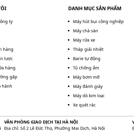
TÔI
DANH MỤC SẢN PHẨM
công ty
Máy hút bụi công nghiệp
Máy chà sàn
Máy rửa xe
án hàng
Tháp giải nhiệt
ến lược
Barie tự động
ửa hàng
Tủ chống ẩm
ường gặp
Máy bơm mỡ
o hành
Máy đánh giày
Máy dò kim loại
Xe quét rác
t kế tương đối nhỏ gọn
VĂN PHÒNG GIAO DỊCH TẠI HÀ NỘI
g
4
Địa chỉ: Số 2 Lê Đức Thọ, Phường Mai Dịch, Hà Nội