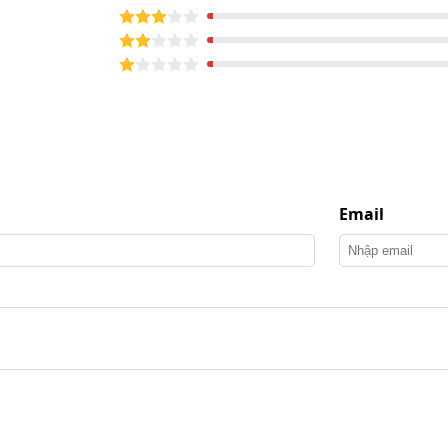
phần bảo vệ sức khỏe hô hấp.
hỏ mà mắt thường không nhìn thấy.
i bụi, giúp không gian trong lành hơn.
ấm mốc, phù hợp với người nhạy cảm.
Email