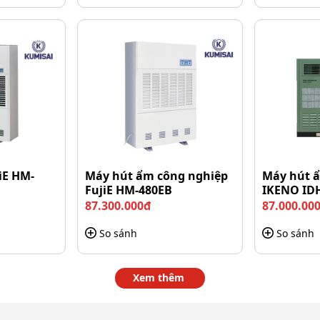
hời còn được thiết kế với bánh xe giúp việc đặt và di
 ở nhiều vị trí khác nhau. Thiết kế gọn gàng, màu trắng
hà.
iE HM-
Máy hút ẩm công nghiệp
Máy hút ẩ
FujiE HM-480EB
IKENO ID
87.300.000đ
87.000.00
So sánh
So sánh
Xem thêm