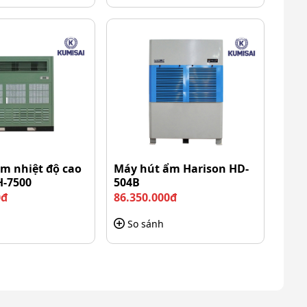
m nhiệt độ cao
Máy hút ẩm Harison HD-
H-7500
504B
0đ
86.350.000đ
So sánh