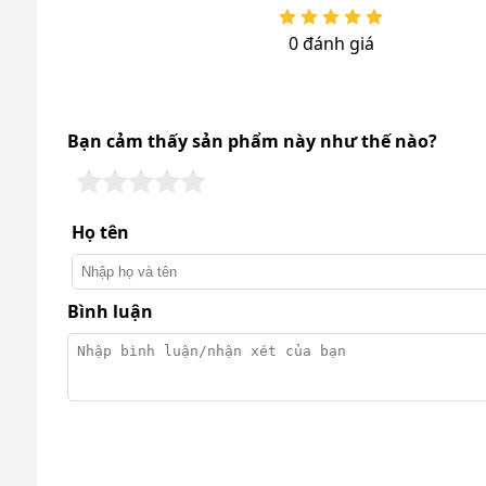
Loại bỏ vi khuẩn, virus trong không khí, góp 
Lọc hiệu quả bụi mịn PM2.5 và các hạt siêu n
0 đánh giá
Khử mùi khó chịu như mùi thuốc lá, đồ ăn, khó
Hạn chế tác nhân gây dị ứng như phấn hoa, n
Bạn cảm thấy sản phẩm này như thế nào?
Họ tên
Bình luận