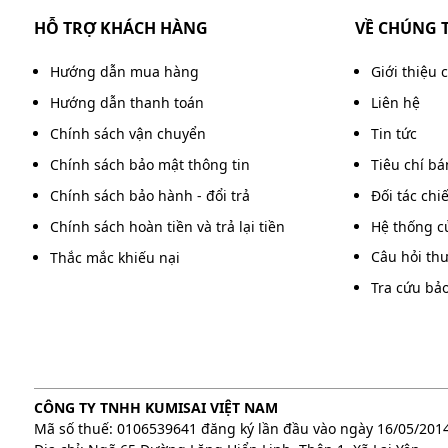
HỖ TRỢ KHÁCH HÀNG
VỀ CHÚNG 
Hướng dẫn mua hàng
Giới thiệu 
Hướng dẫn thanh toán
Liên hệ
Chính sách vận chuyển
Tin tức
Chính sách bảo mật thông tin
Tiêu chí b
Chính sách bảo hành - đổi trả
Đối tác chi
Chính sách hoàn tiền và trả lại tiền
Hệ thống c
Câu hỏi th
Thắc mắc khiếu nại
Tra cứu bả
Sharp DW-D20A thiế
CÔNG TY TNHH KUMISAI VIỆT NAM
Khả năng hút ẩm hiệu quả và đa chức năn
Mã số thuế: 0106539641 đăng ký lần đầu vào ngày 16/05/201