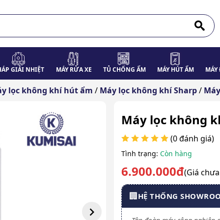
HÁP GIẢI NHIỆT
MÁY RỬA XE
TỦ CHỐNG ẨM
MÁY HÚT ẨM
MÁY 
y lọc không khí hút ẩm
/
Máy lọc không khí Sharp
/
Máy
Máy lọc không k
(0 đánh giá)
Tình trạng:
Còn hàng
6.900.000đ
(Giá chư
🏢
HỆ THỐNG SHOWRO