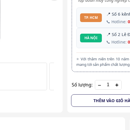
Tập đoàn máy công nghiệp c
📍 Số 6 kên
TP. HCM
📞 Hotline:
📍 Số 2 Lê 
HÀ NỘI
📞 Hotline:
⭐ Với thâm niên trên 10 nă
mang tới sản phẩm chất lượng 
+
Số lượng:
THÊM VÀO GIỎ H