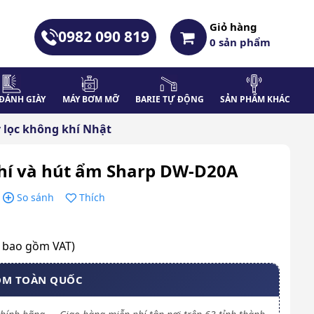
Giỏ hàng
0982 090 819
0
sản phẩm
ĐÁNH GIÀY
MÁY BƠM MỠ
BARIE TỰ ĐỘNG
SẢN PHẨM KHÁC
 lọc không khí Nhật
hí và hút ẩm Sharp DW-D20A
So sánh
Thích
a bao gồm VAT)
OM TOÀN QUỐC