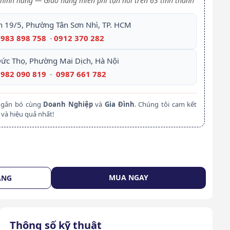
hính hãng — Giao hàng miễn phí tận nơi trên 63 tỉnh thành
h 19/5, Phường Tân Sơn Nhì, TP. HCM
0983 898 758
0912 370 282
-
Đức Thọ, Phường Mai Dịch, Hà Nội
0982 090 819
0987 661 782
-
m gắn bó cùng
Doanh Nghiệp
và
Gia Đình
. Chúng tôi cam kết
và hiệu quả nhất!
MUA NGAY
ÀNG
Thông số kỹ thuật