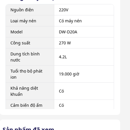
Nguồn điện
220V
Loại máy nén
Có máy nén
Model
DW-D20A
Công suất
270 W
Dung tích bình
4.2L
nước
Tuổi thọ bộ phát
19.000 giờ
ion
Khả năng diệt
Có
khuẩn
Cảm biến độ ẩm
Có
Có (180° theo chiều dọc
Đảo gió tự động
và ngang)
Sản phẩm đã xem