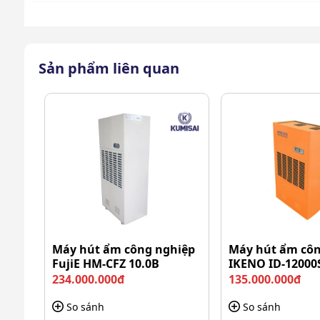
Sản phẩm liên quan
Những lý do vì sao cần sử dụng máy
Những ưu điểm nổi bật của má
Máy hút ẩm công nghiệp
Máy hút ẩm côn
FujiE HM-CFZ 10.0B
IKENO ID-12000
DW-D20A
234.000.000đ
135.000.000đ
Sau đây là những ưu điểm nổi bật đã giúp máy l
So sánh
So sánh