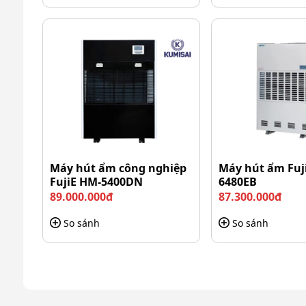
phẩm bán chạy hàng đầu trên thị trường hiện nay.
Máy n
hỏ gọn, dễ di chuyển
Model Sharp DW-D20A có trọng lượng 14,1kg, đồng t
chuyển máy trong phòng trở nên thuận tiện hơn.
Dây nguồn của máy dài 2 m, cho phép bố trí thiết bị
tinh tế phù hợp với mọi không gian nội thất trong n
Máy hút ẩm công nghiệp
Máy hút ẩm Fuj
FujiE HM-5400DN
6480EB
89.000.000đ
87.300.000đ
So sánh
So sánh