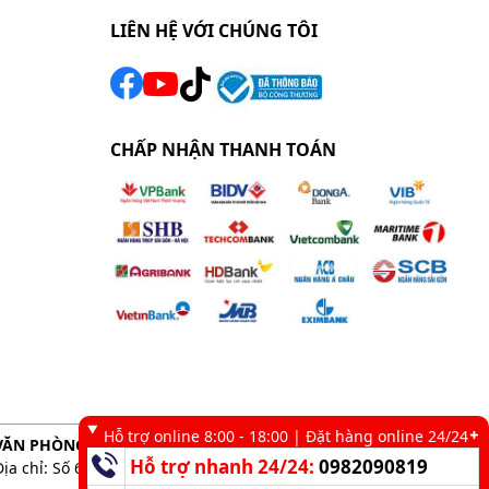
LIÊN HỆ VỚI CHÚNG TÔI
CHẤP NHẬN THANH TOÁN
Hỗ trợ online 8:00 - 18:00 | Đặt hàng online 24/24
VĂN PHÒNG GIAO DỊCH TẠI TP. HCM
Hỗ trợ nhanh 24/24:
0982090819
Địa chỉ: Số 6 kênh 19/5, Phường Tân Sơn Nhì, TP. HCM