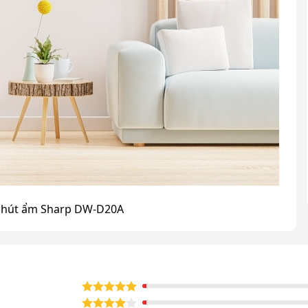
à hút ẩm Sharp DW-D20A
ông khí và hút ẩm Sharp DW-D20A
ông khí và hút ẩm Sharp DW-D20A bởi những lý do sau