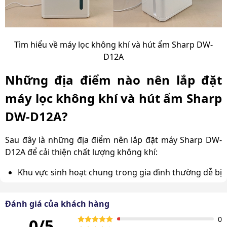
Tìm hiểu về máy lọc không khí và hút ẩm Sharp DW-
D12A
Những địa điểm nào nên lắp đặt
máy lọc không khí và hút ẩm Sharp
DW-D12A?
Sau đây là những địa điểm nên lắp đặt máy Sharp DW-
D12A để cải thiện chất lượng không khí:
Khu vực sinh hoạt chung trong gia đình thường dễ bị
ám mùi và bụi bẩn, nên máy hút ẩm Sharp DW-D12A
giúp làm sạch không khí và giữ không gian luôn
Đánh giá của khách hàng
thông thoáng.
0
0/5
Không gian nghỉ ngơi như phòng ngủ cần sự yên