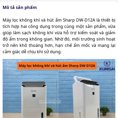
Hong khô quần áo / Comfort
Mô tả sản phẩm
Chế độ hoạt động
/ Tiếp tục / Tự động
Máy lọc không khí và hút ẩm Sharp DW-D12A
là thiết bị
Chiều dài dây nguồn
2m
tích hợp hai công dụng trong cùng một sản phẩm, vừa
Bánh xe di chuyển
Có
giúp làm sạch không khí vừa hỗ trợ kiểm soát và giảm
độ ẩm trong không gian. Nhờ đó, môi trường sinh hoạt
Chế độ hẹn giờ
Có
trở nên khô thoáng hơn, hạn chế ẩm mốc và mang lại
cảm giác dễ chịu khi sử dụng.
Diện tích sử dụng
25 m²
Màu sắc
Trắng
Công suất hút ẩm
12L/ngày
Loại máy nén
Có máy nén
Môi chất
HFC-134a
Nguồn điện
220V
Xuất xứ
Chính hãng