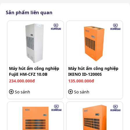
có thể lọc không khí, hút ẩm, hong khô quần áo. Nhờ
vậy, người dùng không cần đầu tư nhiều máy riêng lẻ,
Sản phẩm liên quan
tiết kiệm diện tích và chi phí đáng kể.
Máy hút ẩm công nghiệp
Máy hút ẩm công nghiệp
FujiE HM-CFZ 10.0B
IKENO ID-12000S
234.000.000đ
135.000.000đ
So sánh
So sánh