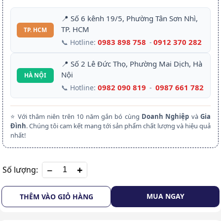
📍 Số 6 kênh 19/5, Phường Tân Sơn Nhì,
TP. HCM
TP. HCM
0983 898 758
0912 370 282
📞 Hotline:
-
📍 Số 2 Lê Đức Thọ, Phường Mai Dịch, Hà
Nội
HÀ NỘI
0982 090 819
0987 661 782
📞 Hotline:
-
⭐ Với thâm niên trên 10 năm gắn bó cùng
Doanh Nghiệp
và
Gia
Đình
. Chúng tôi cam kết mang tới sản phẩm chất lượng và hiệu quả
nhất!
+
Số lượng:
MUA NGAY
THÊM VÀO GIỎ HÀNG