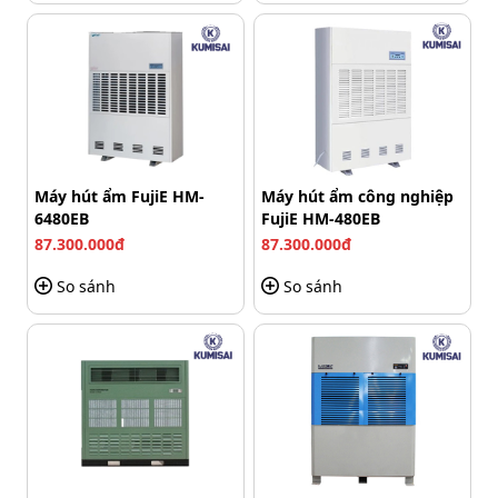
Máy hút ẩm FujiE HM-
Máy hút ẩm công nghiệp
6480EB
FujiE HM-480EB
87.300.000đ
87.300.000đ
So sánh
So sánh
Công suất hút ẩm 12 lít/ngày
Trang bị nhiều chế độ vận hành tiện lợi
Thiết bị được tích hợp đa dạng các chế độ như hong khô
quần áo, Comfort, tự động, tiếp tục, đáp ứng linh hoạt
nhiều nhu cầu sử dụng trong thực tế.