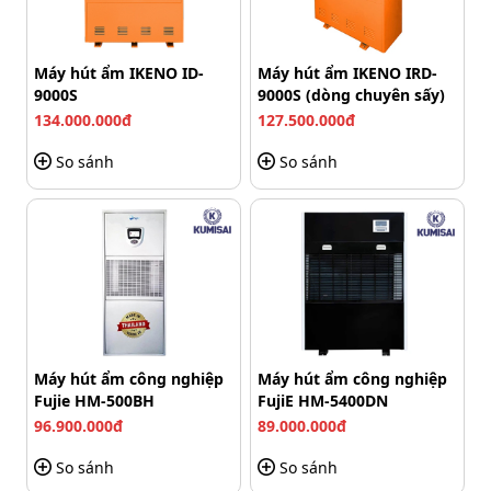
Máy hút ẩm IKENO ID-
Máy hút ẩm IKENO IRD-
9000S
9000S (dòng chuyên sấy)
Sharp DW-D12A tích hợp nhiều chức năng trong 1
134.000.000đ
127.500.000đ
Hút ẩm hiệu quả cao
So sánh
So sánh
Máy có công suất hút ẩm đạt tới 12 lít/ngày, giúp giảm
độ ẩm trong không khí, giữ phòng luôn khô thoáng,
nhất là vào những ngày thời tiết nồm ẩm. Bên cạnh đó,
còn ngăn nấm mốc và vi khuẩn phát triển, bảo vệ sức
khỏe của gia đình.
Đồng thời, máy còn bảo vệ quần áo, đồ gỗ và thiết bị
điện tử khỏi hư hỏng do ẩm, giúp không gian sống luôn
Máy hút ẩm công nghiệp
Máy hút ẩm công nghiệp
sạch sẽ, khô ráo và dễ chịu.
Fujie HM-500BH
FujiE HM-5400DN
96.900.000đ
89.000.000đ
So sánh
So sánh