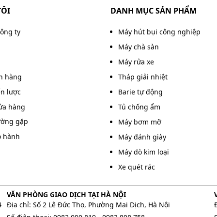
TÔI
DANH MỤC SẢN PHẨM
công ty
Máy hút bụi công nghiệp
Máy chà sàn
Máy rửa xe
án hàng
Tháp giải nhiệt
ến lược
Barie tự động
ửa hàng
Tủ chống ẩm
ường gặp
Máy bơm mỡ
o hành
Máy đánh giày
Máy dò kim loại
Xe quét rác
VĂN PHÒNG GIAO DỊCH TẠI HÀ NỘI
4
Địa chỉ: Số 2 Lê Đức Thọ, Phường Mai Dịch, Hà Nội
bụi Kumisai KMS 80B