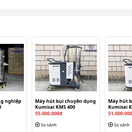
ng nghiệp
Máy hút bụi chuyên dụng
Máy hút b
0
Kumisai KMS 400
Kumisai 
55.000.000đ
51.000.00
So sánh
So sánh