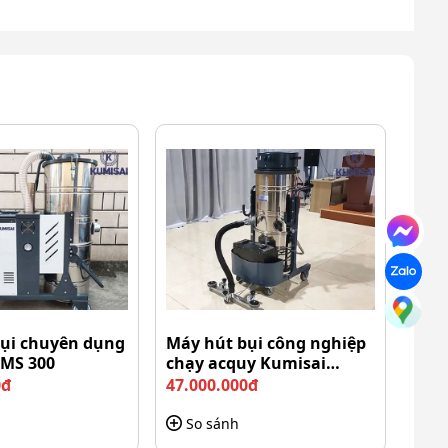
ụi chuyên dụng
Máy hút bụi công nghiệp
KMS 300
chạy acquy Kumisai
KMS67
0đ
47.000.000đ
So sánh