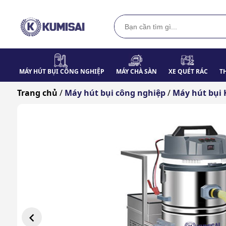
MÁY HÚT BỤI CÔNG NGHIỆP
MÁY CHÀ SÀN
XE QUÉT RÁC
T
Trang chủ
/
Máy hút bụi công nghiệp
/
Máy hút bụi 