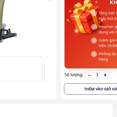
KH
Tặng bàn 
máy hút bụ
Voucher g
dụng với 
Giảm giá 
trên 10.0
Không áp 
hàng
+
Số lượng:
THÊM VÀO GIỎ H