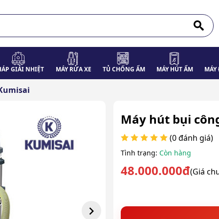
HÁP GIẢI NHIỆT
MÁY RỬA XE
TỦ CHỐNG ẨM
MÁY HÚT ẨM
MÁY 
Kumisai
Máy hút bụi côn
(0 đánh giá)
Tình trạng:
Còn hàng
48.000.000đ
(Giá ch