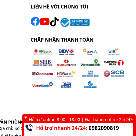
LIÊN HỆ VỚI CHÚNG TÔI
CHẤP NHẬN THANH TOÁN
Hỗ trợ online 8:00 - 18:00 | Đặt hàng online 24/24
VĂN PHÒNG GIAO DỊCH TẠI TP. HCM
Hỗ trợ nhanh 24/24:
0982090819
Địa chỉ: Số 6 kênh 19/5, Phường Tân Sơn Nhì, TP. HCM