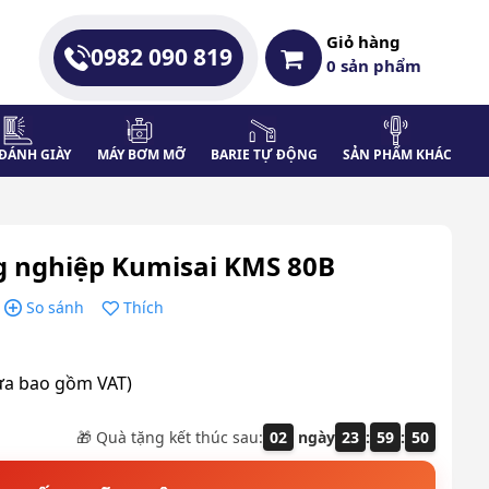
Giỏ hàng
0982 090 819
0
sản phẩm
ĐÁNH GIÀY
MÁY BƠM MỠ
BARIE TỰ ĐỘNG
SẢN PHẨM KHÁC
g nghiệp Kumisai KMS 80B
So sánh
Thích
ưa bao gồm VAT)
🎁 Quà tặng kết thúc sau:
02
ngày
23
:
59
:
49