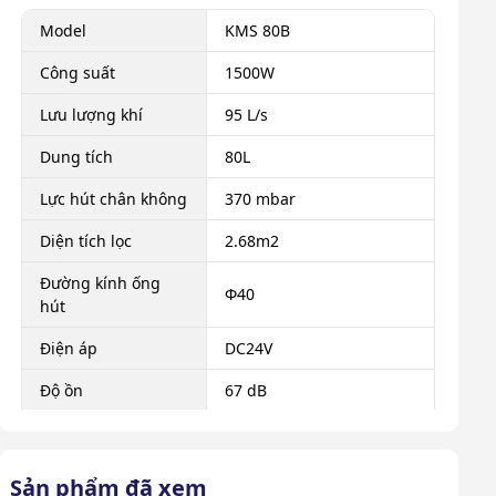
Model
KMS 80B
Công suất
1500W
Lưu lượng khí
95 L/s
Dung tích
80L
Lực hút chân không
370 mbar
Diện tích lọc
2.68m2
Đường kính ống
Φ40
hút
Điện áp
DC24V
Độ ồn
67 dB
Kích thước sản
75 x 63 x 113 cm
phẩm
Sản phẩm đã xem