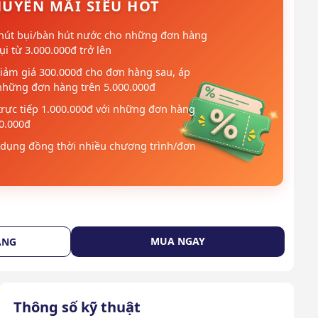
UYẾN MÃI SIÊU HOT
hút bụi/bàn hút nước cho những đơn hàng
i từ 3.000.000đ trở lên
iảm giá 300.000đ cho đơn hàng sau, áp
những đơn hàng trên 5.000.000đ
trực tiếp 1.000.000đ với những đơn hàng
00.000đ
dụng đồng thời nhiều chương trình/đơn
MUA NGAY
ÀNG
Thông số kỹ thuật