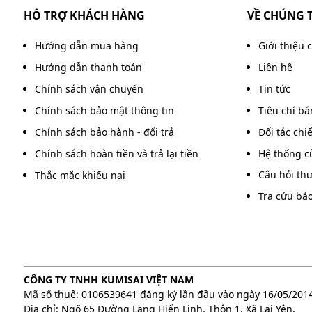
HỖ TRỢ KHÁCH HÀNG
VỀ CHÚNG 
Hướng dẫn mua hàng
Giới thiệu 
Hướng dẫn thanh toán
Liên hệ
Chính sách vận chuyển
Tin tức
Chính sách bảo mật thông tin
Tiêu chí b
Chính sách bảo hành - đổi trả
Đối tác chi
Chính sách hoàn tiền và trả lại tiền
Hệ thống c
Câu hỏi th
Thắc mắc khiếu nại
Tra cứu bả
CÔNG TY TNHH KUMISAI VIỆT NAM
Mã số thuế: 0106539641 đăng ký lần đầu vào ngày 16/05/201
Ắc quy máy hút 
Địa chỉ: Ngõ 65 Đường Lăng Hiển Linh, Thôn 1, Xã Lại Yên,