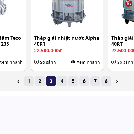
tâm Teco
Tháp giải nhiệt nước Alpha
Tháp giải
 205
40RT
40RT
22.500.000đ
22.500.00
Xem nhanh
So sánh
Xem nhanh
So sánh
‹
1
2
3
4
5
6
7
8
›