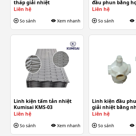
tháp giải nhiệt
đầu phun bằng h
nhôm DN90
Liên hệ
Liên hệ
So sánh
Xem nhanh
So sánh
Linh kiện tấm tản nhiệt
Linh kiện đầu ph
Kumisai KMS-03
giải nhiệt bằng 
49
Liên hệ
Liên hệ
So sánh
Xem nhanh
So sánh