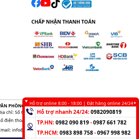
CHẤP NHẬN THANH TOÁN
Hỗ trợ online 8:00 - 18:00 | Đặt hàng online 24/24
VĂN PHÒNG GIAO DỊCH TẠI TP. HCM
Hỗ trợ nhanh 24/24:
0982090819
Địa chỉ: Số 6 kênh 19/5, Phường Tân Sơn Nhì, TP. HCM
Số điện thoại:
0983 898 758
-
0982 090 819
TP.HN:
0982 090 819
-
0987 661 782
Email:
info@kumisai.vn
TP.HCM:
0983 898 758
-
0967 998 982