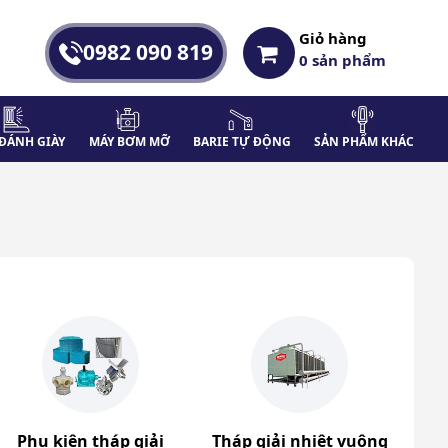
Giỏ hàng
0982 090 819
0
sản phẩm
ĐÁNH GIÀY
MÁY BƠM MỠ
BARIE TỰ ĐỘNG
SẢN PHẨM KHÁC
Phụ kiện tháp giải
Tháp giải nhiệt vuông