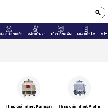
HÁP GIẢI NHIỆT
MÁY RỬA XE
TỦ CHỐNG ẨM
MÁY HÚT ẨM
MÁY 
Tháp giải nhiệt Kumisai
Tháp giải nhiệt Alpha