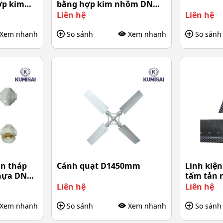
ợp kim
bằng hợp kim nhôm DN
114
Liên hệ
Liên hệ
Xem nhanh
So sánh
Xem nhanh
So sánh
un tháp
Cánh quạt D1450mm
Linh kiện
nhựa DN
tấm tản 
KMS-07
Liên hệ
Liên hệ
Xem nhanh
So sánh
Xem nhanh
So sánh