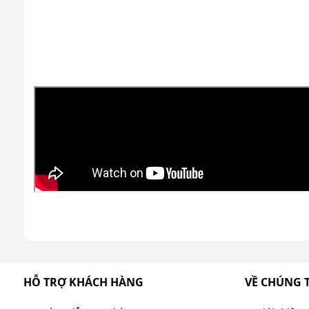
HỖ TRỢ KHÁCH HÀNG
VỀ CHÚNG 
Tháp giải nhiệt là gì?