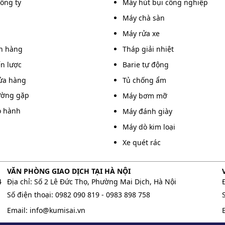
công ty
Máy hút bụi công nghiệp
Máy chà sàn
Máy rửa xe
án hàng
Tháp giải nhiệt
ến lược
Barie tự động
ửa hàng
Tủ chống ẩm
ường gặp
Máy bơm mỡ
o hành
Máy đánh giày
Máy dò kim loại
Xe quét rác
VĂN PHÒNG GIAO DỊCH TẠI HÀ NỘI
4
Địa chỉ: Số 2 Lê Đức Thọ, Phường Mai Dịch, Hà Nội
Số điện thoại:
0982 090 819
-
0983 898 758
Email:
info@kumisai.vn