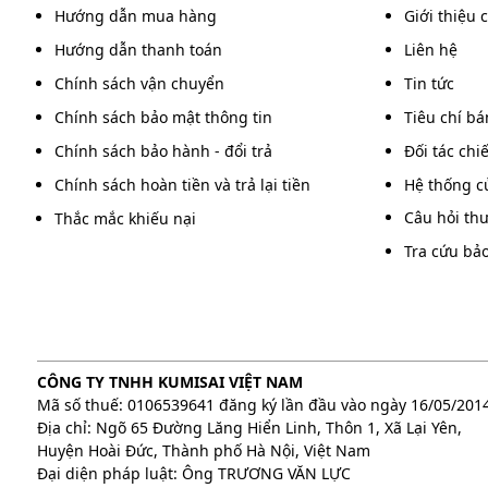
Hướng dẫn mua hàng
Giới thiệu 
Bên cạnh đó, động cơ 1000% lõi đồng và quạt tháp 
Hướng dẫn thanh toán
Liên hệ
khí động học, tăng cường lưu thông không khí và cải 
Chính sách vận chuyển
Tin tức
Chính sách bảo mật thông tin
Tiêu chí b
Chính sách bảo hành - đổi trả
Đối tác chi
Chính sách hoàn tiền và trả lại tiền
Hệ thống c
Câu hỏi th
Thắc mắc khiếu nại
Tra cứu bả
CÔNG TY TNHH KUMISAI VIỆT NAM
Mã số thuế: 0106539641 đăng ký lần đầu vào ngày 16/05/201
Địa chỉ: Ngõ 65 Đường Lăng Hiển Linh, Thôn 1, Xã Lại Yên,
Huyện Hoài Đức, Thành phố Hà Nội, Việt Nam
Đại diện pháp luật: Ông TRƯƠNG VĂN LỰC