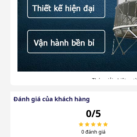
Tháp giải nhiệt nư
Ưu điểm nổi bật của tháp giải n
Đánh giá của khách hàng
Tháp giải nhiệt Liang Chi
công suất 150RT là t
0/5
nghiệp và được nhiều doanh nghiệp lựa chọn sử dụ
0 đánh giá