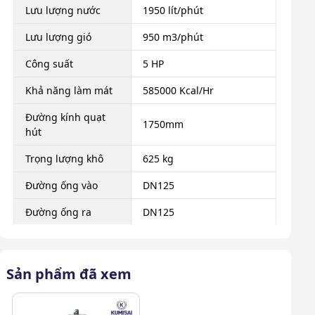
Lưu lượng nước
1950 lít/phút
Lưu lượng gió
950 m3/phút
Công suất
5 HP
Khả năng làm mát
585000 Kcal/Hr
Đường kính quạt
1750mm
hút
Trọng lượng khô
625 kg
Đường ống vào
DN125
Đường ống ra
DN125
Kích thước
2285 x 3300 mm
Xuất xứ
Chính hãng
Sản phẩm đã xem