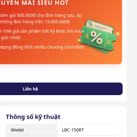
UYẾN MÃI SIÊU HOT
iảm giá 500.000đ cho đơn hàng sau, áp
những đơn hàng trên 15.000.000đ
5-10% giá sản phẩm bất kỳ khác khi mua
giải nhiệt
dụng đồng thời nhiều chương trình/đơn
Liên hệ
Thông số kỹ thuật
Model
LBC-150RT