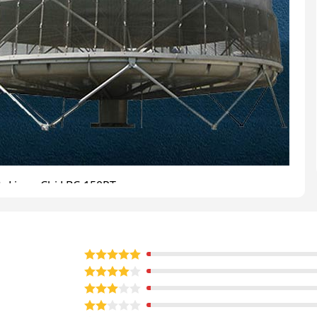
ớc Liang Chi LBC-150RT
hiệt nước Liang Chi LBC-150RT
hiết bị quan trọng trong các hệ thống làm mát công
ng bởi những ưu điểm nổi bật sau: