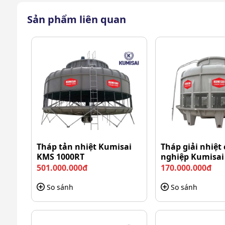
Sản phẩm liên quan
Tháp tản nhiệt Kumisai
Tháp giải nhiệt
KMS 1000RT
nghiệp Kumisa
350RT
501.000.000đ
170.000.000đ
So sánh
So sánh
Tháp giải nhiệt 150RT Li
Bền bỉ trước thời gian