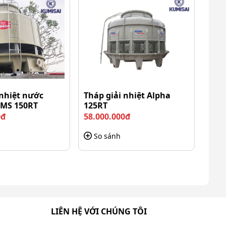
 nhiệt nước
Tháp giải nhiệt Alpha
KMS 150RT
125RT
0đ
58.000.000đ
So sánh
LIÊN HỆ VỚI CHÚNG TÔI