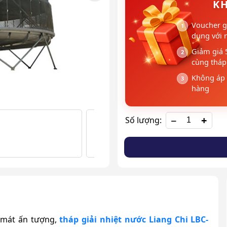
KH
Voucher g
dụng với 
Giảm giá 
cùng tháp 
Không áp 
hàng
+
Số lượng:
 mát ấn tượng,
tháp giải nhiệt
nước Liang Chi LBC-