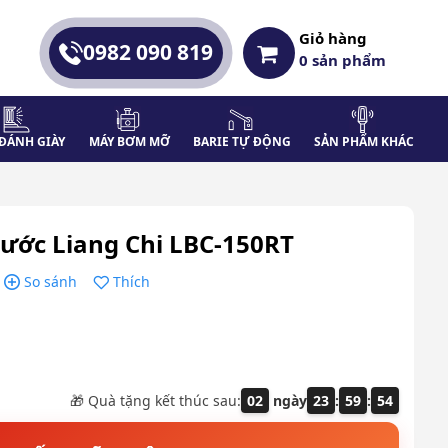
Giỏ hàng
0982 090 819
0
sản phẩm
ĐÁNH GIÀY
MÁY BƠM MỠ
BARIE TỰ ĐỘNG
SẢN PHẨM KHÁC
nước Liang Chi LBC-150RT
So sánh
Thích
🎁 Quà tặng kết thúc sau:
02
ngày
23
:
59
:
53