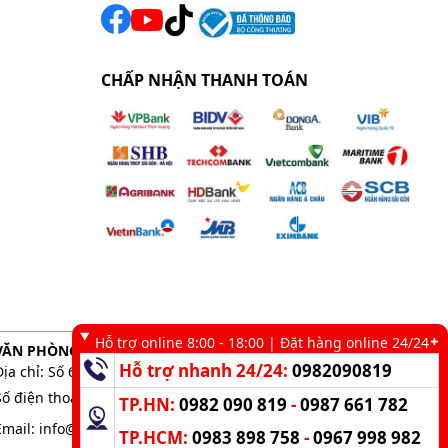
CHẤP NHẬN THANH TOÁN
Hỗ trợ online 8:00 - 18:00 | Đặt hàng online 24/24
VĂN PHÒNG GIAO DỊCH TẠI TP. HCM
Hỗ trợ nhanh 24/24:
0982090819
Địa chỉ: Số 6 kênh 19/5, Phường Tân Sơn Nhì, TP. HCM
Số điện thoại:
0983 898 758
-
0982 090 819
TP.HN:
0982 090 819
-
0987 661 782
Email:
info@kumisai.vn
TP.HCM:
0983 898 758
-
0967 998 982