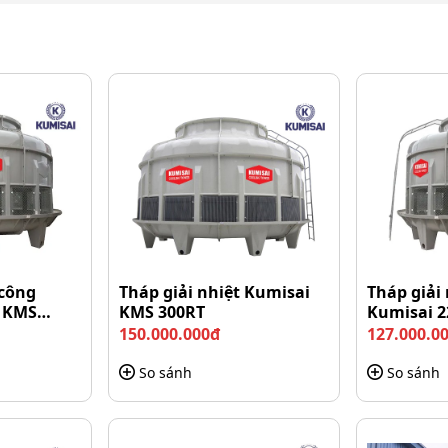
 công
Tháp giải nhiệt Kumisai
Tháp giải
i KMS
KMS 300RT
Kumisai 2
150.000.000đ
127.000.0
So sánh
So sánh
ang Chi có tính ứng dụng cao