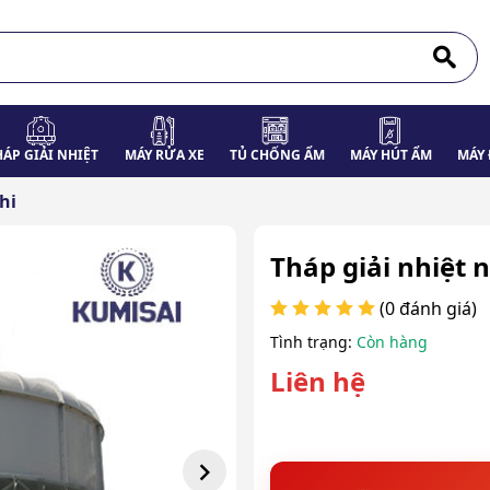
HÁP GIẢI NHIỆT
MÁY RỬA XE
TỦ CHỐNG ẨM
MÁY HÚT ẨM
MÁY 
hi
Tháp giải nhiệt 
(0 đánh giá)
Tình trạng:
Còn hàng
Liên hệ