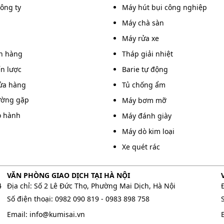
công ty
Máy hút bụi công nghiệp
công suất 5Hp cùng thiết kế hiện đại giúp tối ưu hóa
Máy chà sàn
thiện hiệu suất giải nhiệt.
Máy rửa xe
án hàng
Tháp giải nhiệt
ến lược
Barie tự động
ửa hàng
Tủ chống ẩm
ường gặp
Máy bơm mỡ
o hành
Máy đánh giày
Máy dò kim loại
Xe quét rác
VĂN PHÒNG GIAO DỊCH TẠI HÀ NỘI
4
Địa chỉ: Số 2 Lê Đức Thọ, Phường Mai Dịch, Hà Nội
Số điện thoại:
0982 090 819
-
0983 898 758
Email:
info@kumisai.vn