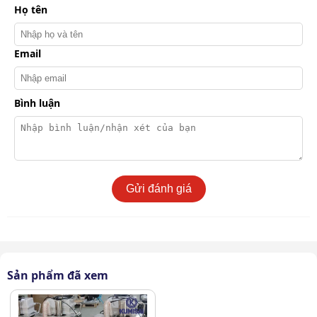
Họ tên
2. Chịu nhiệt 300०C siêu bền bỉ
Email
Bình luận
Gửi đánh giá
Thiết kế máy hút bụi chịu nhiệt Kumisai KMS 01 bền bỉ, chịu
nhiệt tốt
Sản phẩm đã xem
Vật liệu cao cấp: Máy sử dụng thùng chứa và khung
máy làm từ inox chống han gỉ, chịu nhiệt tốt, thích