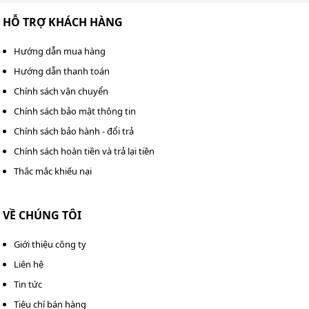
HỖ TRỢ KHÁCH HÀNG
Hướng dẫn mua hàng
Hướng dẫn thanh toán
Chính sách vận chuyển
Lưu ý quan trọng trong quá trình sử dụng máy hút bụi
Chính sách bảo mật thông tin
Sử dụng máy trong môi trường có nền nhiệt cao cần
Chính sách bảo hành - đổi trả
lưu ý để không làm quá tải máy. Máy có thể hoạt
Chính sách hoàn tiền và trả lại tiền
động tốt trong các điều kiện này nhưng cần đảm bảo
thông gió tốt để giảm nhiệt độ xung quanh.
Thắc mắc khiếu nại
Sử dụng đúng bộ đầu hút cho từng loại bề mặt hoặc
chất liệu. Ví dụ, dùng bàn hút nước cho khu vực ẩm
VỀ CHÚNG TÔI
ướt và bàn hút khe cho các khu vực hẹp.
Giới thiệu công ty
3. Bảo quản và bảo trì
Liên hệ
Tin tức
Làm sạch thùng chứa rác và thay túi lọc bụi thường
Tiêu chí bán hàng
xuyên để duy trì hiệu suất hút bụi. Nếu thùng chứa