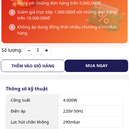
dụng với những đơn hàng trên 5.000.000đ
Giảm giá trực tiếp 1.000.000đ với những đơn hàng
trên 10.000.000đ
Không áp dụng đồng thời nhiều chương trình/đơn
hàng
+
Số lượng:
MUA NGAY
THÊM VÀO GIỎ HÀNG
Thông số kỹ thuật
Công suất
4.000W
Điện áp
220V-50Hz
Lực hút chân không
290mbar