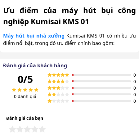
Ưu điểm của máy hút bụi công
nghiệp Kumisai KMS 01
Máy hút bụi nhà xưởng
Kumisai KMS 01 có nhiều ưu
điểm nổi bật, trong đó ưu điểm chính bao gồm:
1. Motor 4KW hút bụi mạnh mẽ
Đánh giá của khách hàng
Công suất mạnh mẽ: Máy được trang bị motor công
0
0/5
suất 4KW, tạo ra lực hút mạnh với áp lực tối đa lên
0
đến 290mbar. Điều này giúp thu gom rác và bụi bẩn
0
một cách nhanh chóng và hiệu quả.
0
0 đánh giá
0
Thùng chứa lớn: Với dung tích thùng chứa 30 lít, máy
có khả năng chứa được nhiều rác hơn, giúp giảm tần
Đánh giá của bạn
suất phải đổ rác, từ đó tăng hiệu suất công việc.
Túi lọc bụi chuyên dụng: Giúp giữ lại mọi bụi bẩn,
tránh tình trạng ô nhiễm ngược khi thùng chứa đầy.