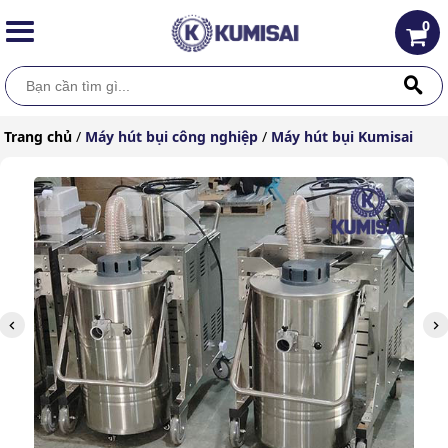
0
Trang chủ
/
Máy hút bụi công nghiệp
/
Máy hút bụi Kumisai