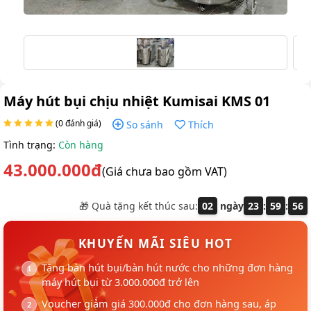
Máy hút bụi chịu nhiệt Kumisai KMS 01
(0 đánh giá)
So sánh
Thích
Tình trạng:
Còn hàng
43.000.000đ
(Giá chưa bao gồm VAT)
🎁 Quà tặng kết thúc sau:
02
ngày
23
:
59
:
55
KHUYẾN MÃI SIÊU HOT
Tặng bàn hút bụi/bàn hút nước cho những đơn hàng
máy hút bụi từ 3.000.000đ trở lên
Voucher giảm giá 300.000đ cho đơn hàng sau, áp