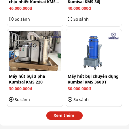
chịu nhiệt Kumisai KMS
Kumisai KMS 36J
hỏng.
01-3F
46.000.000đ
40.000.000đ
Làm quen với hướng dẫn sử dụng của máy để hiểu
So sánh
So sánh
rõ về các chức năng và cách sử dụng.
2. Sử dụng máy hút bụi
Đảm bảo rằng tất cả các bộ phận như ống hút, bàn
hút và túi lọc bụi được lắp đặt đúng cách trước khi sử
dụng.
Máy hút bụi 3 pha
Máy hút bụi chuyên dụng
Kumisai KMS 220
Kumisai KMS 360DT
30.000.000đ
30.000.000đ
So sánh
So sánh
Xem thêm