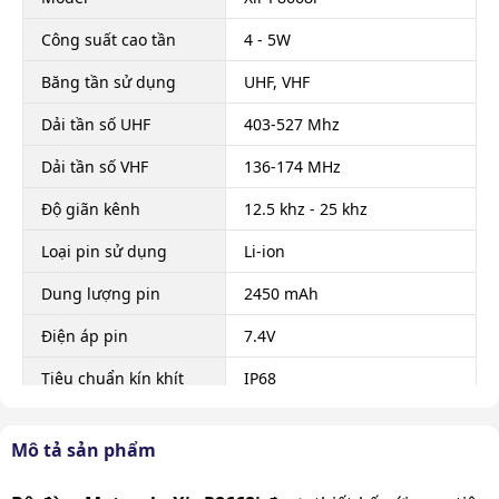
Công suất cao tần
4 - 5W
Băng tần sử dụng
UHF, VHF
Dải tần số UHF
403-527 Mhz
Dải tần số VHF
136-174 MHz
Độ giãn kênh
12.5 khz - 25 khz
Loại pin sử dụng
Li-ion
Dung lượng pin
2450 mAh
Điện áp pin
7.4V
Tiêu chuẩn kín khít
IP68
Tiêu chuẩn độ bền
MIL-STD 810 D, E
quân sự
Mô tả sản phẩm
Cự li liên lạc
1- 3 km (tuỳ theo vật cản)