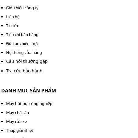
phép.
Giới thiệu công ty
Liên hệ
Tích hợp thoại & dữ liệu để tăng gấp đôi thời gian
vận hành.
Tin tức
Tiêu chí bán hàng
Tính năng kết nối trạm IP tùy chọn sẽ cho phép
Đối tác chiến lược
người sử dụng chuyển vùng từ trạm này tới trạm
khác mà không bị gián đoạn và cũng không cần thao
Hệ thống cửa hàng
tác bằng tay.
Câu hỏi thường gặp
Tra cứu bảo hành
Chế độ tăng cường bảo mật riêng tư; người dùng có
thể tùy chọn tăng khả năng bảo mật thông tin thông
tin thoại và dữ liệu.
DANH MỤC SẢN PHẨM
Máy hút bụi công nghiệp
Máy chà sàn
Máy rửa xe
Tháp giải nhiệt