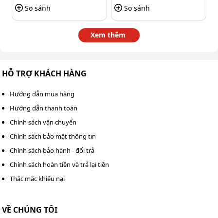
So sánh
So sánh
Xem thêm
HỖ TRỢ KHÁCH HÀNG
Hướng dẫn mua hàng
Hướng dẫn thanh toán
Chính sách vận chuyển
Chính sách bảo mật thông tin
Chính sách bảo hành - đổi trả
Chính sách hoàn tiền và trả lại tiền
Motorola Xir P8668i chống nước tốt
Thắc mắc khiếu nại
Ứng dụng công nghệ kỹ thuật số đa truy nhập phân
kênh theo thời gian (TDMA, cho phép tăng gấp đôi
VỀ CHÚNG TÔI
số người sử dụng trên 1 kênh 12.5Khz được cấp