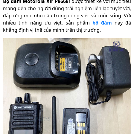
Bộ đàm Motorola Xir P8668i
được thiết kế với mục tiêu
mang đến cho người dùng trải nghiệm liên lạc tuyệt vời,
Anten, bộ sạc, cài lưng, sách
Phụ kiện theo máy
tài liệu đi kèm, thân máy
đáp ứng mọi nhu cầu trong công việc và cuộc sống. Với
nhiều tính năng ưu việt, sản phẩm
bộ đàm
này đã
Trọng lượng sản
325 g
khẳng định vị thế của mình trên thị trường.
phẩm
Kích thước sản phẩm
130 x 55 x 36 mm