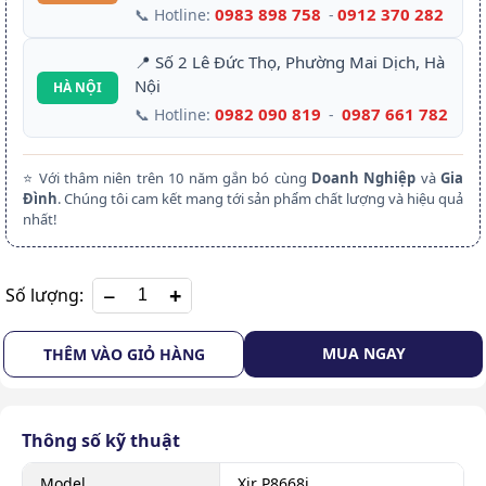
0983 898 758
0912 370 282
📞 Hotline:
-
📍 Số 2 Lê Đức Thọ, Phường Mai Dịch, Hà
Nội
HÀ NỘI
0982 090 819
0987 661 782
📞 Hotline:
-
⭐ Với thâm niên trên 10 năm gắn bó cùng
Doanh Nghiệp
và
Gia
Đình
. Chúng tôi cam kết mang tới sản phẩm chất lượng và hiệu quả
nhất!
+
Số lượng:
MUA NGAY
THÊM VÀO GIỎ HÀNG
Thông số kỹ thuật
Model
Xir P8668i