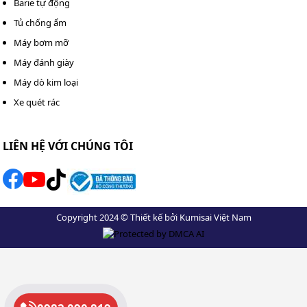
Barie tự động
Tủ chống ẩm
Máy bơm mỡ
Máy đánh giày
Máy dò kim loại
Xe quét rác
Motorola Xir P8668i hỗ trợ các tính năng cao cấp, kết nối đa
dạng
LIÊN HỆ VỚI CHÚNG TÔI
Hỗ trợ tất cả các tính năng cao cấp nhất của bộ đàm
Motorola như đo lường, Man Down, Lone Worker,
mã hóa AES, ngắt phát, giám sát từ xa, khóa/mở bộ
Copyright 2024 © Thiết kế bởi Kumisai Việt Nam
đàm từ xa,...
Tích hợp sử dụng cho tất cả hệ thống bộ đàm số
Mototrbo: Dual Capacity Direct Mode, Conventional,
IP Site Connect, Capacity Plus, Capacity Max, Connect
Plus.