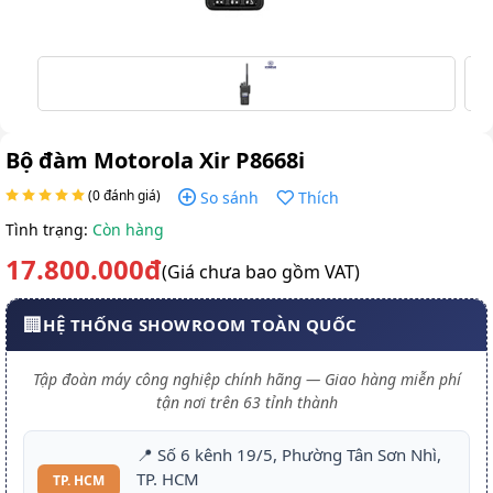
Bộ đàm Motorola Xir P8668i
(0 đánh giá)
So sánh
Thích
Tình trạng:
Còn hàng
17.800.000đ
(Giá chưa bao gồm VAT)
🏢
HỆ THỐNG SHOWROOM TOÀN QUỐC
Tập đoàn máy công nghiệp chính hãng — Giao hàng miễn phí
tận nơi trên 63 tỉnh thành
📍 Số 6 kênh 19/5, Phường Tân Sơn Nhì,
TP. HCM
TP. HCM