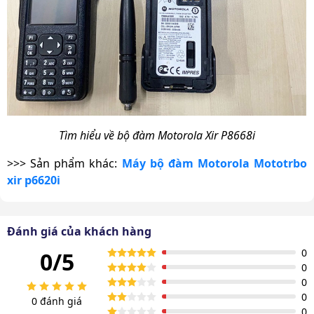
Tìm hiểu về bộ đàm Motorola Xir P8668i
>>> Sản phẩm khác:
Máy bộ đàm Motorola Mototrbo
xir p6620i
Ưu điểm siêu vượt trội của bộ đàm
Đánh giá của khách hàng
Motorola Xir P8668i
0
0/5
0
Với những ưu điểm vượt trội, bộ đàm Motorola Xir
0
P8668i xứng đáng là sự lựa chọn hàng đầu cho các
0
0 đánh giá
doanh nghiệp, tổ chức và cá nhân.
0