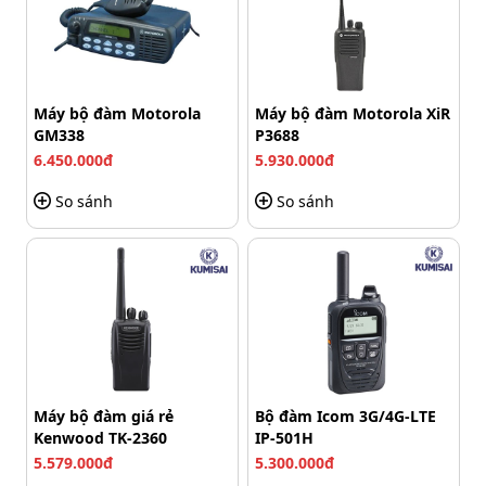
còn có công nghệ loại bỏ tiếng ồn SINC+...
Thời gian sử dụng pin sạc sẽ tăng hơn 40% sau mỗi lần
sạc. Đặc biệt, có nhiều tùy chọn pin với thời gian sử
dụng được lên tới 29 giờ đáp ứng mọi nhu cầu về liên lạc
Máy bộ đàm Motorola
Máy bộ đàm Motorola XiR
trong ngày.
GM338
P3688
6.450.000đ
5.930.000đ
4. Tính năng ưu việt
So sánh
So sánh
Dòng bộ đàm cầm tay Motorola Xir P8668i thế hệ
mới cao cấp nhất của Motorola có chức năng hiển thị
vệ tinh GPS, Bluetooth, Wifi.
Tích hợp chế độ đàm thoại rảnh tay (VOX), trang bị
nút báo khẩn cho cuộc gọi khẩn cấp.
Máy bộ đàm giá rẻ
Bộ đàm Icom 3G/4G-LTE
Kenwood TK-2360
IP-501H
5.579.000đ
5.300.000đ