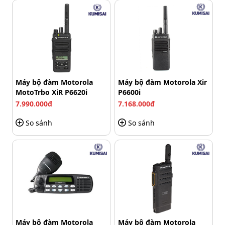
các tính năng linh hoạt. Đèn LED báo hiệu 3 màu thể
hiện tình trạng máy, báo rung giúp người dùng không bị
lỡ cảnh báo trong môi trường nhiều tiếng ồn hoặc
không làm phiền trong môi trường yên tĩnh.
Máy bộ đàm Motorola
Máy bộ đàm Motorola Xir
MotoTrbo XiR P6620i
P6600i
7.990.000đ
7.168.000đ
So sánh
So sánh
Máy bộ đàm Motorola
Máy bộ đàm Motorola