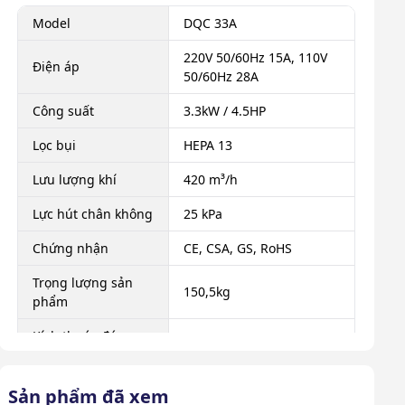
Model
DQC 33A
220V 50/60Hz 15A, 110V
Điện áp
50/60Hz 28A
Công suất
3.3kW / 4.5HP
Lọc bụi
HEPA 13
Lưu lượng khí
420 m³/h
Lực hút chân không
25 kPa
Chứng nhận
CE, CSA, GS, RoHS
Trọng lượng sản
150,5kg
phẩm
Kích thước đóng
111 × 69 × 150cm
gói
Xuất xứ
Chính hãng
Sản phẩm đã xem