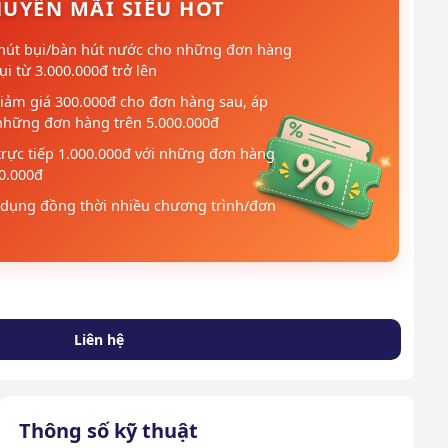
UYẾN MÃI SIÊU HOT
hút bụi/bàn hút nước cho những đơn hàng
i từ 3.000.000đ trở lên
iảm giá 300.000đ cho đơn hàng sau, áp
những đơn hàng trên 5.000.000đ
trực tiếp 1.000.000đ với những đơn hàng
00.000đ
dụng đồng thời nhiều chương trình/đơn
Liên hệ
Thông số kỹ thuật