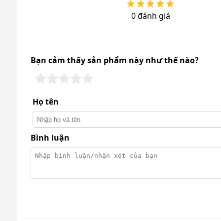
0 đánh giá
Công suất mạnh 4.5HP - Làm sạch nhanh c
Máy hút bụi công nghiệp DQC - Tech 33A được đán
25Kpa, mang lại hiệu quả vệ sinh vượt trội.
Bạn cảm thấy sản phẩm này như thế nào?
Họ tên
Bình luận