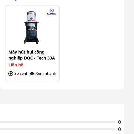
Bảo hành
12 tháng
Máy hút bụi công
nghiệp DQC - Tech 33A
Liên hệ
So sánh
Xem nhanh
0
0