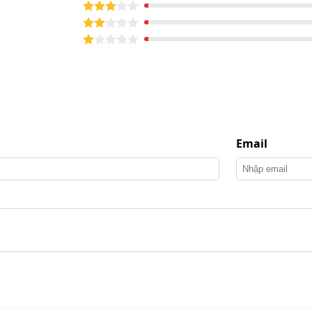
hóng bụi bẩn
h giá cao nhờ công suất 4.5HP kết hợp lực hút mạnh
Email