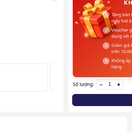
KH
Tặng bàn 
máy hút bụ
Voucher g
dụng với 
Giảm giá 
trên 10.0
Không áp 
hàng
+
Số lượng: