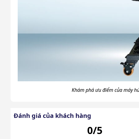
Khám phá ưu điểm của máy hút
Lý do nhiều doanh nghiệp hiện
DQC - Tech 33A
Đánh giá của khách hàng
0/5
Sau đây là những lý do vì sao máy hút bụi công n
sử dụng.