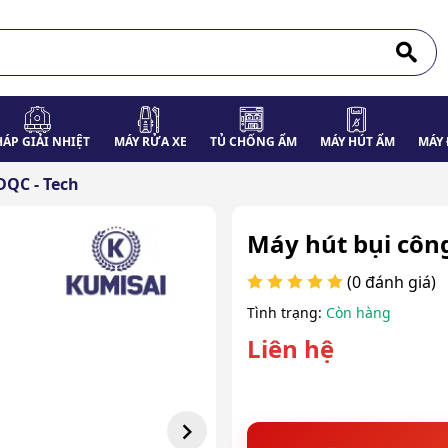
HÁP GIẢI NHIỆT
MÁY RỬA XE
TỦ CHỐNG ẨM
MÁY HÚT ẨM
MÁY 
DQC - Tech
Máy hút bụi côn
(0 đánh giá)
Tình trạng:
Còn hàng
Liên hệ