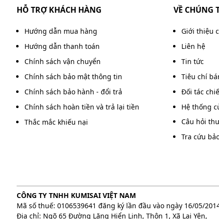
HỖ TRỢ KHÁCH HÀNG
VỀ CHÚNG 
Hướng dẫn mua hàng
Giới thiệu 
Hướng dẫn thanh toán
Liên hệ
Chính sách vận chuyển
Tin tức
Chính sách bảo mật thông tin
Tiêu chí b
Chính sách bảo hành - đổi trả
Đối tác chi
Chính sách hoàn tiền và trả lại tiền
Hệ thống c
Câu hỏi th
Thắc mắc khiếu nại
Tra cứu bả
Thiết kế máy DQC - Tec
CÔNG TY TNHH KUMISAI VIỆT NAM
Cấu trúc này giúp
máy hút bụi công nghiệp
chịu đ
Mã số thuế: 0106539641 đăng ký lần đầu vào ngày 16/05/201
mòn trong quá trình sử dụng lâu dài. Nếu được bảo t
Địa chỉ: Ngõ 65 Đường Lăng Hiển Linh, Thôn 1, Xã Lại Yên,