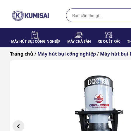
MÁY HÚT BỤI CÔNG NGHIỆP
MÁY CHÀ SÀN
XE QUÉT RÁC
T
Trang chủ
/
Máy hút bụi công nghiệp
/
Máy hút bụi 