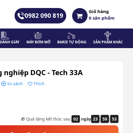
Giỏ hàng
0982 090 819
0
sản phẩm
ĐÁNH GIÀY
MÁY BƠM MỠ
BARIE TỰ ĐỘNG
SẢN PHẨM KHÁC
g nghiệp DQC - Tech 33A
So sánh
Thích
🎁 Quà tặng kết thúc sau:
02
ngày
23
:
59
:
51