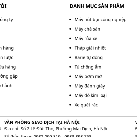
TÔI
DANH MỤC SẢN PHẨM
công ty
Máy hút bụi công nghiệp
Máy chà sàn
Máy rửa xe
án hàng
Tháp giải nhiệt
ến lược
Barie tự động
ửa hàng
Tủ chống ẩm
ường gặp
Máy bơm mỡ
o hành
Máy đánh giày
Máy dò kim loại
Xe quét rác
h 33A hiện đại, dễ sử dụng
VĂN PHÒNG GIAO DỊCH TẠI HÀ NỘI
ược tác động của môi trường, hạn chế hư hỏng do ăn
4
Địa chỉ: Số 2 Lê Đức Thọ, Phường Mai Dịch, Hà Nội
rì đúng cách, tuổi thọ thiết bị có thể kéo dài trên 10
Số điện thoại:
0982 090 819
-
0983 898 758