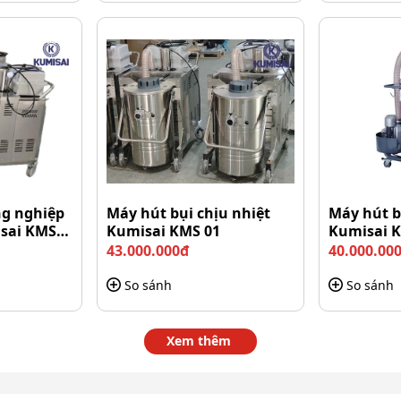
 33A sở hữu công suất mạnh
n, từ bụi mịn trong không khí đến rác thải công nghiệp
 diện này đã giúp sản phẩm
Máy hút bụi DQC Tech
trở
ạch sẽ, an toàn.
khâu lựa chọn vật liệu cấu thành. Toàn bộ linh kiện
ng nghiệp
Máy hút bụi chịu nhiệt
Máy hút b
cấp có độ bền vượt trội.
isai KMS
Kumisai KMS 01
Kumisai K
43.000.000đ
40.000.00
So sánh
So sánh
Xem thêm