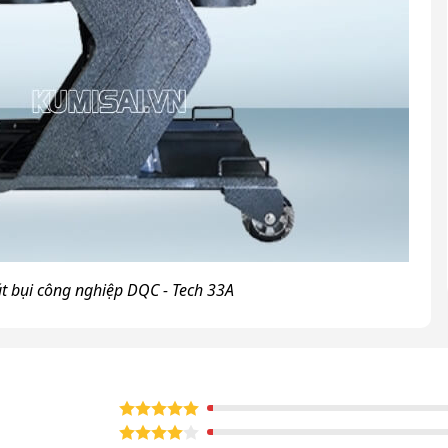
 bụi công nghiệp DQC - Tech 33A
 nay ưu tiên sử dụng máy hút bụi
ghiệp DQC - Tech 33A được nhiều người dùng ưa chuộng