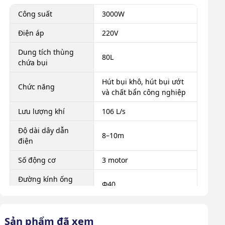
Công suất
3000W
Điện áp
220V
Dung tích thùng
80L
chứa bụi
Hút bụi khô, hút bụi ướt
Chức năng
và chất bẩn công nghiệp
Lưu lượng khí
106 L/s
Độ dài dây dẫn
8–10m
điện
Số động cơ
3 motor
Đường kính ống
Φ40
hút
Đường kính thùng
44cm
Sản phẩm đã xem
chứa