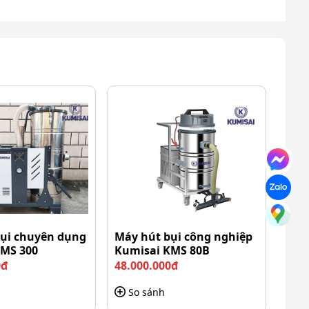
ụi chuyên dụng
Máy hút bụi công nghiệp
KMS 300
Kumisai KMS 80B
0đ
48.000.000đ
So sánh