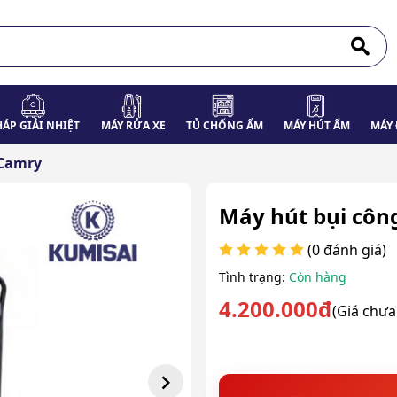
HÁP GIẢI NHIỆT
MÁY RỬA XE
TỦ CHỐNG ẨM
MÁY HÚT ẨM
MÁY 
 Camry
Máy hút bụi côn
(0 đánh giá)
Tình trạng:
Còn hàng
4.200.000đ
(Giá chư