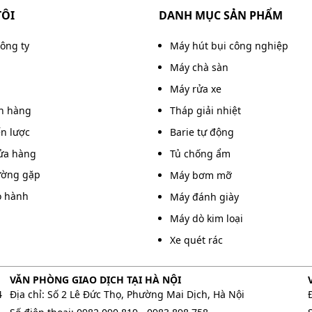
 linh hoạt, hỗ trợ tốt cho việc di chuyển và điều chỉnh.
TÔI
DANH MỤC SẢN PHẨM
o nên một khối đồng nhất, mang lại sự chắc chắn và an
bị hệ thống bánh xe cơ động cao, chịu lực tốt và nằm
công ty
Máy hút bụi công nghiệp
 bề mặt.
Máy chà sàn
tục
Máy rửa xe
án hàng
Tháp giải nhiệt
ến lược
Barie tự động
ửa hàng
Tủ chống ẩm
ường gặp
Máy bơm mỡ
o hành
Máy đánh giày
Máy dò kim loại
Xe quét rác
VĂN PHÒNG GIAO DỊCH TẠI HÀ NỘI
4
Địa chỉ: Số 2 Lê Đức Thọ, Phường Mai Dịch, Hà Nội