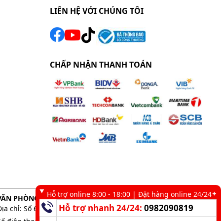
LIÊN HỆ VỚI CHÚNG TÔI
CHẤP NHẬN THANH TOÁN
Hỗ trợ online 8:00 - 18:00 | Đặt hàng online 24/24
VĂN PHÒNG GIAO DỊCH TẠI TP. HCM
Hỗ trợ nhanh 24/24:
0982090819
Địa chỉ: Số 6 kênh 19/5, Phường Tân Sơn Nhì, TP. HCM