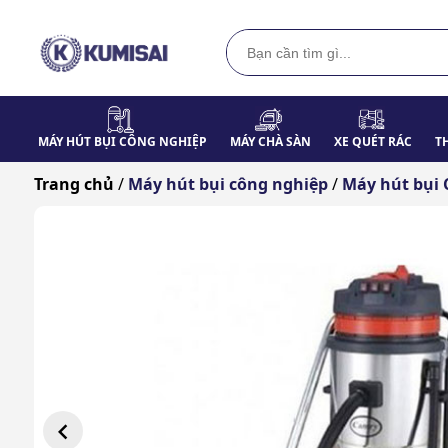
MÁY HÚT BỤI CÔNG NGHIỆP
MÁY CHÀ SÀN
XE QUÉT RÁC
T
Trang chủ
/
Máy hút bụi công nghiệp
/
Máy hút bụi