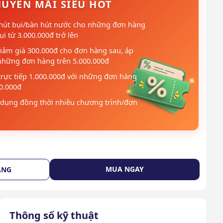
UYẾN MÃI SIÊU HOT
hút bụi/bàn hút nước cho những đơn hàng
i từ 3.000.000đ trở lên
iảm giá 300.000đ cho đơn hàng sau, áp
những đơn hàng trên 5.000.000đ
trực tiếp 1.000.000đ với những đơn hàng
00.000đ
dụng đồng thời nhiều chương trình/đơn
MUA NGAY
ÀNG
Thông số kỹ thuật