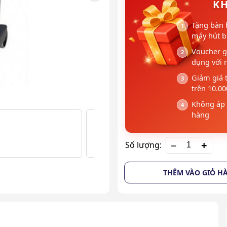
KH
Tặng bàn 
máy hút bụ
Voucher g
dụng với 
Giảm giá 
trên 10.0
Không áp 
hàng
+
Số lượng:
THÊM VÀO GIỎ H