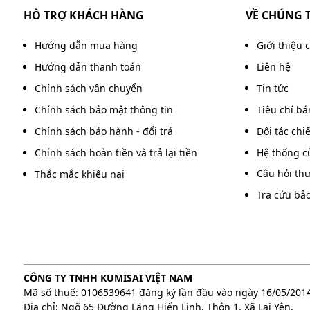
Tay cầm của
máy hút bụi Camry
có thể thay đổi góc
HỖ TRỢ KHÁCH HÀNG
VỀ CHÚNG 
Các mối nối giữa các bộ phận được xử lý tỉ mỉ, tạ
toàn trong quá trình sử dụng. Máy còn được trang 
Hướng dẫn mua hàng
Giới thiệu 
dưới đế máy, giúp di chuyển dễ dàng hơn trên nhiều
Hướng dẫn thanh toán
Liên hệ
2. Sức chứa lớn và khả năng làm việc liên 
Chính sách vận chuyển
Tin tức
Chính sách bảo mật thông tin
Tiêu chí b
Chính sách bảo hành - đổi trả
Đối tác chi
Chính sách hoàn tiền và trả lại tiền
Hệ thống c
Câu hỏi th
Thắc mắc khiếu nại
Tra cứu bả
CÔNG TY TNHH KUMISAI VIỆT NAM
Mã số thuế: 0106539641 đăng ký lần đầu vào ngày 16/05/201
Địa chỉ: Ngõ 65 Đường Lăng Hiển Linh, Thôn 1, Xã Lại Yên,