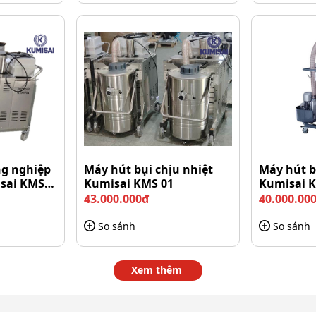
ng nghiệp
Máy hút bụi chịu nhiệt
Máy hút b
isai KMS
Kumisai KMS 01
Kumisai K
43.000.000đ
40.000.00
So sánh
So sánh
Xem thêm
BF-585-3 tiện dụng