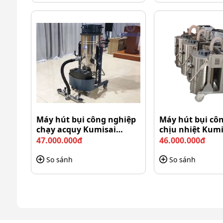
Máy hút bụi công nghiệp
Máy hút bụi cô
chạy acquy Kumisai
chịu nhiệt Kum
KMS67
01-3F
47.000.000đ
46.000.000đ
So sánh
So sánh
Thiết kế Camry 