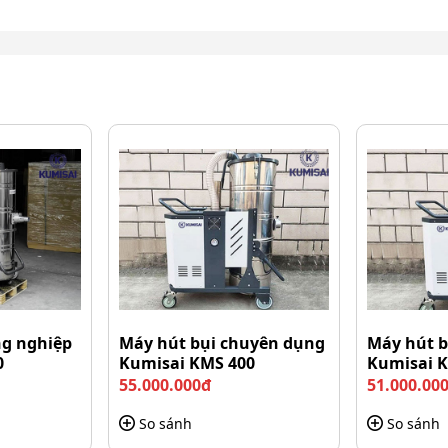
ng nghiệp
Máy hút bụi chuyên dụng
Máy hút b
0
Kumisai KMS 400
Kumisai 
55.000.000đ
51.000.00
So sánh
So sánh