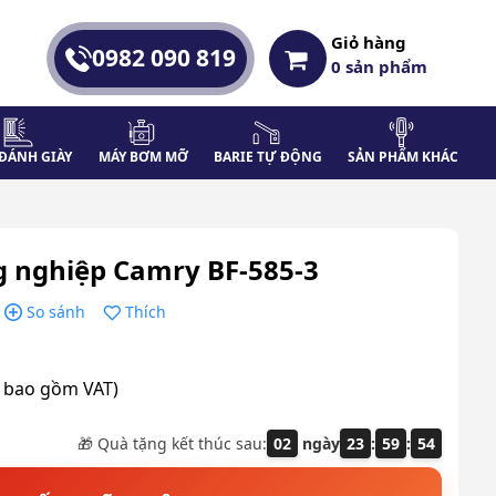
Giỏ hàng
0982 090 819
0
sản phẩm
ĐÁNH GIÀY
MÁY BƠM MỠ
BARIE TỰ ĐỘNG
SẢN PHẨM KHÁC
g nghiệp Camry BF-585-3
So sánh
Thích
a bao gồm VAT)
🎁 Quà tặng kết thúc sau:
02
ngày
23
:
59
:
53