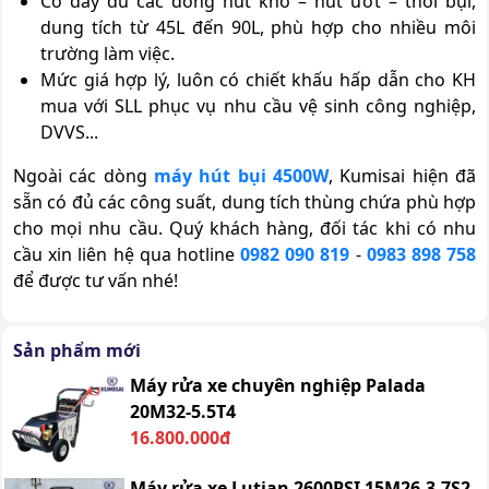
Có đầy đủ các dòng hút khô – hút ướt – thổi bụi,
dung tích từ 45L đến 90L, phù hợp cho nhiều môi
trường làm việc.
Mức giá hợp lý, luôn có chiết khấu hấp dẫn cho KH
mua với SLL phục vụ nhu cầu vệ sinh công nghiệp,
DVVS...
Ngoài các dòng
máy hút bụi 4500W
, Kumisai hiện đã
sẵn có đủ các công suất, dung tích thùng chứa phù hợp
cho mọi nhu cầu. Quý khách hàng, đối tác khi có nhu
cầu xin liên hệ qua hotline
0982 090 819
-
0983 898 758
để được tư vấn nhé!
Sản phẩm mới
Máy rửa xe chuyên nghiệp Palada
20M32-5.5T4
16.800.000đ
Máy rửa xe Lutian 2600PSI 15M26-3.7S2