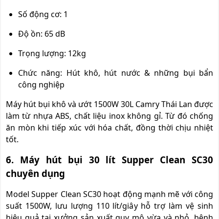
Số động cơ: 1
Độ ồn: 65 dB
Trọng lượng: 12kg
Chức năng: Hút khô, hút nước & những bụi bẩn
công nghiệp
Máy hút bụi khô và ướt 1500W 30L Camry Thái Lan được
làm từ nhựa ABS, chất liệu inox không gỉ. Từ đó chống
ăn mòn khi tiếp xúc với hóa chất, đồng thời chịu nhiệt
tốt.
6. Máy hút bụi 30 lít Supper Clean SC30
chuyên dụng
Model Supper Clean SC30 hoạt động mạnh mẽ với công
suất 1500W, lưu lượng 110 lít/giây hỗ trợ làm vệ sinh
hiệu quả tại xưởng sản xuất quy mô vừa và nhỏ, bệnh