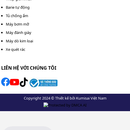
Barie tự động
Tủ chống ẩm
Máy bơm mỡ
Máy đánh giày
Máy dò kim loại
Xe quét rác
LIÊN HỆ VỚI CHÚNG TÔI
Kosmen KM-60S có thiết kế chắc chắn, bền bỉ theo thời
gian
Copyright 2024 © Thiết kế bởi Kumisai Việt Nam
Bề mặt máy được xử lý theo hướng chống bám bẩn và
dễ lau chùi, phù hợp cả không gian gia đình, văn phòng,
showroom hay kho lưu trữ.
Kinh nghiệm sử dụng máy hút ẩm