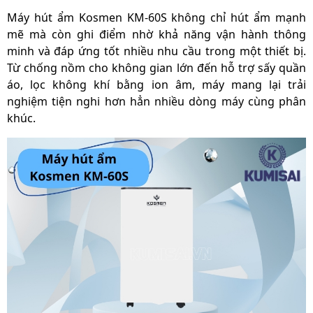
Diện tích phù hợp
< 100 m²
Máy hút ẩm Kosmen KM-60S không chỉ hút ẩm mạnh
mẽ mà còn ghi điểm nhờ khả năng vận hành thông
Nhiệt độ hoạt động
5 – 38°C
minh và đáp ứng tốt nhiều nhu cầu trong một thiết bị.
Chất làm lạnh
R410a
Từ chống nồm cho không gian lớn đến hỗ trợ sấy quần
áo, lọc không khí bằng ion âm, máy mang lại trải
Dung tích bình nước
8 lít
nghiệm tiện nghi hơn hẳn nhiều dòng máy cùng phân
Độ ồn
< 51 dB
khúc.
Kích thước sản phẩm
423 × 312 × 682 mm
Trọng lượng sản
23.5 kg
phẩm
Bánh xe di chuyển
Có
Xuất xứ
Chính hãng