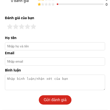
0 đánh giá
0
nặng nề đến mùi hôi khó chịu.
Dễ thấy, nền nhà bớt trơn trượt, không khí nhẹ hơn và
Đánh giá của bạn
tình trạng mùi ẩm mốc đã giảm rõ rệt sau 1 - 2 tiếng vận
hành.
Họ tên
Email
Bình luận
Gửi đánh giá