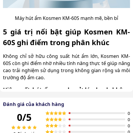
Máy hút ẩm Kosmen KM-60S mạnh mẽ, bền bỉ
5 giá trị nổi bật giúp Kosmen KM-
60S ghi điểm trong phân khúc
Không chỉ sở hữu công suất hút ẩm lớn, Kosmen KM-
60S còn ghi điểm nhờ nhiều tính năng thực tế giúp nâng
cao trải nghiệm sử dụng trong không gian rộng và môi
trường độ ẩm cao.
Hiệu suất hút ẩm mạnh, xử lý nhanh không
gian diện tích lớn
Đánh giá của khách hàng
Kosmen KM-60S sở hữu công suất hút ẩm lớn lên tới
0
0/5
60L/ngày, phù hợp cho những không gian rộng 70 -
0
110m2. Khi vận hành trong điều kiện độ ẩm cao, máy
0
cho khả năng xử lý nhanh, gọn và triệt để từ hơi ẩm
0