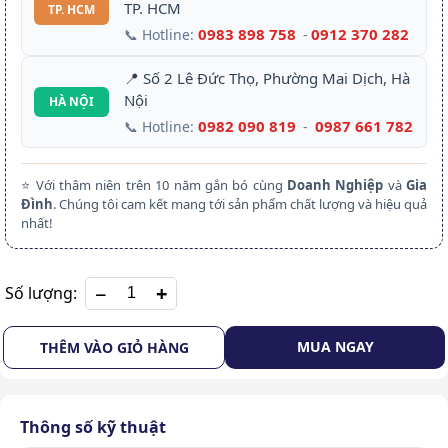
TP. HCM
TP. HCM
0983 898 758
0912 370 282
📞 Hotline:
-
📍 Số 2 Lê Đức Thọ, Phường Mai Dịch, Hà
Nội
HÀ NỘI
0982 090 819
0987 661 782
📞 Hotline:
-
⭐ Với thâm niên trên 10 năm gắn bó cùng
Doanh Nghiệp
và
Gia
Đình
. Chúng tôi cam kết mang tới sản phẩm chất lượng và hiệu quả
nhất!
+
Số lượng:
MUA NGAY
THÊM VÀO GIỎ HÀNG
Thông số kỹ thuật