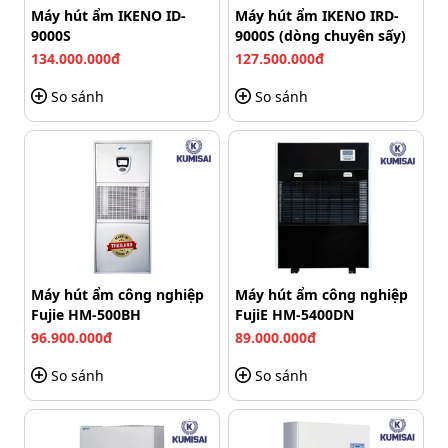
Máy hút ẩm IKENO ID-
Máy hút ẩm IKENO IRD-
Vận hành bền bỉ, phù hợp sử dụng liên tục
9000S
9000S (dòng chuyên sấy)
nhiều giờ
134.000.000đ
127.500.000đ
So sánh
So sánh
Kosmen KM-60S được thiết kế theo hướng đáp ứng nhu
cầu sử dụng cường độ cao nên có khả năng vận hành
ổn định trong thời gian dài.
Thiết bị sử dụng máy nén hiệu suất cao, kết hợp quạt
gió mạnh 3 chế độ, giúp duy trì hiệu quả hút ẩm liên tục
mà không bị giảm hiệu suất nhanh.
Máy hút ẩm công nghiệp
Máy hút ẩm công nghiệp
Fujie HM-500BH
FujiE HM-5400DN
96.900.000đ
89.000.000đ
So sánh
So sánh