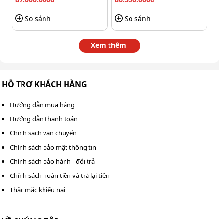
hơn, từ đó rút ngắn thời gian vận hành cần thiết để đạt
So sánh
So sánh
mức ẩm mong muốn.
Xem thêm
HỖ TRỢ KHÁCH HÀNG
Hướng dẫn mua hàng
Hướng dẫn thanh toán
Chính sách vận chuyển
Chính sách bảo mật thông tin
Chính sách bảo hành - đổi trả
Chính sách hoàn tiền và trả lại tiền
Kosmen KM-60S xử lý ẩm nhanh nhưng vẫn tiết kiệm
Thắc mắc khiếu nại
điện năng
Khi sử dụng, người dùng có thể duy trì máy hoạt động