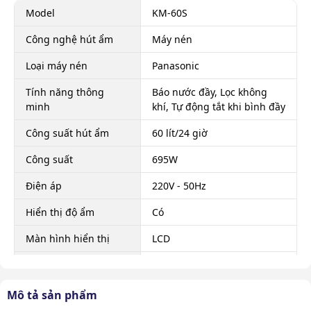
Model
KM-60S
Công nghệ hút ẩm
Máy nén
Loại máy nén
Panasonic
Tính năng thông
Báo nước đầy, Lọc không
minh
khí, Tự động tắt khi bình đầy
Công suất hút ẩm
60 lít/24 giờ
Công suất
695W
Điện áp
220V - 50Hz
Hiển thị độ ẩm
Có
Màn hình hiển thị
LCD
Chế độ hẹn giờ
Có
Lưu lượng gió
360 m³/giờ
Mô tả sản phẩm