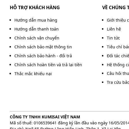
HỖ TRỢ KHÁCH HÀNG
VỀ CHÚNG 
Hướng dẫn mua hàng
Giới thiệu 
Hướng dẫn thanh toán
Liên hệ
Chính sách vận chuyển
Tin tức
Chính sách bảo mật thông tin
Tiêu chí b
Chính sách bảo hành - đổi trả
Đối tác chi
Chính sách hoàn tiền và trả lại tiền
Hệ thống c
Câu hỏi th
Thắc mắc khiếu nại
Tra cứu bả
Thay phớt máy bơm rửa
CÔNG TY TNHH KUMISAI VIỆT NAM
Sử dụng kìm nhọn để tháo phớt cũ ra khỏi vị trí
Mã số thuế: 0106539641 đăng ký lần đầu vào ngày 16/05/201
Địa chỉ: Ngõ 65 Đường Lăng Hiển Linh, Thôn 1, Xã Lại Yên,