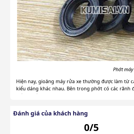
Phớt máy 
Hiện nay, gioăng máy rửa xe thường được làm từ ca
kiểu dáng khác nhau. Bên trong phớt có các rãnh đ
thành máy bơm.
Phớt máy rửa xe có công dụng gì
Đánh giá của khách hàng
Là một bộ phận quan trọng của
máy xịt rửa xe
, ph
0/5