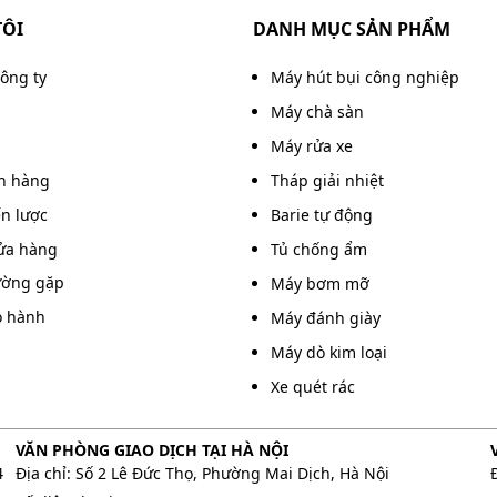
TÔI
DANH MỤC SẢN PHẨM
công ty
Máy hút bụi công nghiệp
Máy chà sàn
Máy rửa xe
án hàng
Tháp giải nhiệt
ến lược
Barie tự động
ửa hàng
Tủ chống ẩm
ường gặp
Máy bơm mỡ
o hành
Máy đánh giày
Máy dò kim loại
Xe quét rác
 xe cao áp chuẩn kỹ thuật
VĂN PHÒNG GIAO DỊCH TẠI HÀ NỘI
 lắp đặt.
4
Địa chỉ: Số 2 Lê Đức Thọ, Phường Mai Dịch, Hà Nội