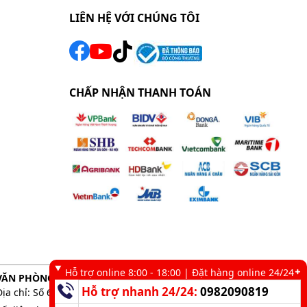
LIÊN HỆ VỚI CHÚNG TÔI
CHẤP NHẬN THANH TOÁN
Hỗ trợ online 8:00 - 18:00 | Đặt hàng online 24/24
VĂN PHÒNG GIAO DỊCH TẠI TP. HCM
Hỗ trợ nhanh 24/24:
0982090819
Địa chỉ: Số 6 kênh 19/5, Phường Tân Sơn Nhì, TP. HCM