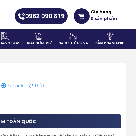
Giỏ hàng
0982 090 819
0
sản phẩm
ĐÁNH GIÀY
MÁY BƠM MỠ
BARIE TỰ ĐỘNG
SẢN PHẨM KHÁC
So sánh
Thích
OM TOÀN QUỐC