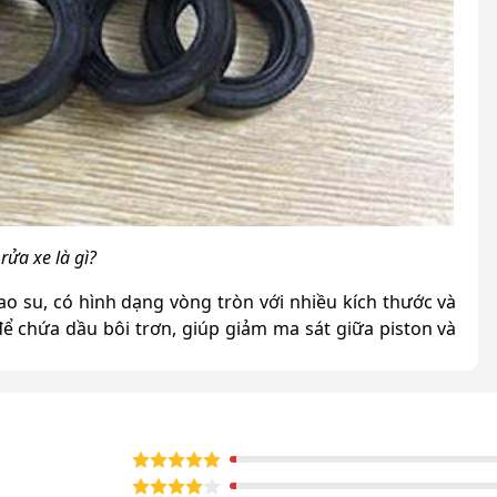
rửa xe là gì?
o su, có hình dạng vòng tròn với nhiều kích thước và
ể chứa dầu bôi trơn, giúp giảm ma sát giữa piston và
?
ớt đảm nhận các chức năng chính như sau: