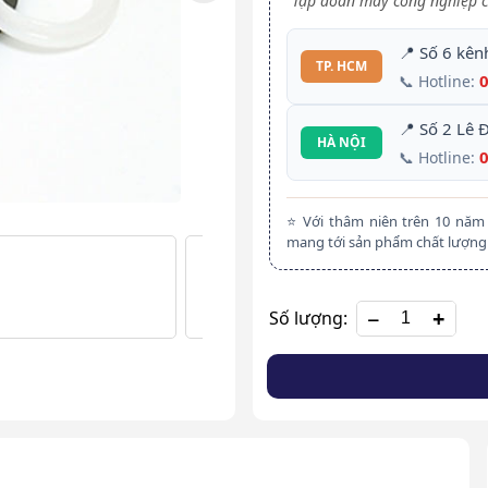
Tập đoàn máy công nghiệp c
📍 Số 6 kên
TP. HCM
📞 Hotline:
📍 Số 2 Lê 
HÀ NỘI
📞 Hotline:
⭐ Với thâm niên trên 10 nă
mang tới sản phẩm chất lượng 
+
Số lượng: