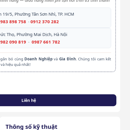
hính hãng — Giao hàng miễn phí tận nơi trên 63 tỉnh thành
h 19/5, Phường Tân Sơn Nhì, TP. HCM
0983 898 758
0912 370 282
-
Đức Thọ, Phường Mai Dịch, Hà Nội
0982 090 819
0987 661 782
-
m gắn bó cùng
Doanh Nghiệp
và
Gia Đình
. Chúng tôi cam kết
và hiệu quả nhất!
Liên hệ
Thông số kỹ thuật