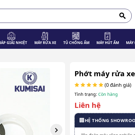
HÁP GIẢI NHIỆT
MÁY RỬA XE
TỦ CHỐNG ẨM
MÁY HÚT ẨM
MÁY 
Phớt máy rửa xe
(0 đánh giá)
Tình trạng:
Còn hàng
Liên hệ
🏢
HỆ THỐNG SHOWRO