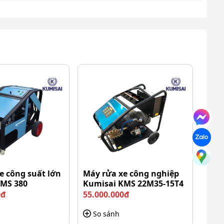
e công suất lớn
Máy rửa xe công nghiệp
KMS 380
Kumisai KMS 22M35-15T4
0đ
55.000.000đ
So sánh