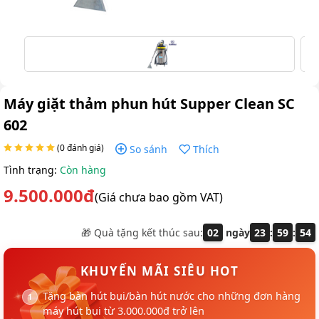
Máy giặt thảm phun hút Supper Clean SC
602
(0 đánh giá)
So sánh
Thích
Tình trạng:
Còn hàng
9.500.000đ
(Giá chưa bao gồm VAT)
🎁 Quà tặng kết thúc sau:
02
ngày
23
:
59
:
54
KHUYẾN MÃI SIÊU HOT
Tặng bàn hút bụi/bàn hút nước cho những đơn hàng
máy hút bụi từ 3.000.000đ trở lên