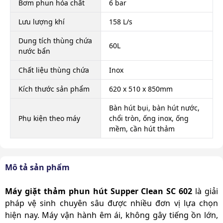
Bơm phun hóa chất
6 bar
Lưu lượng khí
158 L/s
Dung tích thùng chứa
60L
nước bẩn
Chất liệu thùng chứa
Inox
Kích thước sản phẩm
620 x 510 x 850mm
Bàn hút bụi, bàn hút nước,
Phụ kiện theo máy
chổi tròn, ống inox, ống
mềm, cần hút thảm
Hút khô, hút nước và các
Chức năng
loại bụi bẩn công nghiệp
Mô tả sản phẩm
Xuất xứ
Xuất xứ
Máy giặt thảm phun hút Supper Clean SC 602
là giải
Dung tích thùng chứa
20L
pháp vệ sinh chuyên sâu được nhiều đơn vị lựa chọn
nước sạch
hiện nay. Máy vận hành êm ái, không gây tiếng ồn lớn,