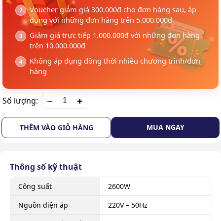
Voucher giảm giá 300.000đ cho đơn hàng sau, áp
dụng với những đơn hàng trên 5.000.000đ
Giảm giá trực tiếp 1.000.000đ với những đơn hàng
trên 10.000.000đ
Không áp dụng đồng thời nhiều chương trình/đơn
hàng
+
Số lượng:
MUA NGAY
THÊM VÀO GIỎ HÀNG
Thông số kỹ thuật
Công suất
2600W
Nguồn điện áp
220V – 50Hz