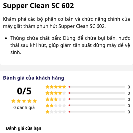
Supper Clean SC 602
Khám phá các bộ phận cơ bản và chức năng chính của
máy giặt thảm phun hút Supper Clean SC 602.
Thùng chứa chất bẩn: Dùng để chứa bụi bẩn, nước
thải sau khi hút, giúp giảm tần suất dừng máy để vệ
sinh.
Thùng chứa nước sạch và hóa chất: Phục vụ cho quá
trình phun hóa chất làm sạch thảm, sofa.
Đánh giá của khách hàng
Động cơ hút: Công năng chuyển hóa điện thành cơ
0
0/5
năng để vận hành
máy giặt ghế sofa
, cung cấp công
0
suất mạnh mẽ cho phép máy vận hành liên tục trong
0
suốt ca làm việc dài.
0
0 đánh giá
0
Đánh giá của bạn