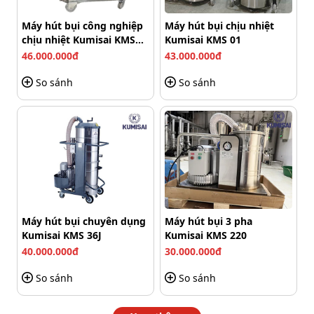
mẽ và ổn định trong suốt quá trình vận hành. Máy có
Máy hút bụi công nghiệp
Máy hút bụi chịu nhiệt
thể làm việc liên tục trong nhiều giờ liền mà không giảm
chịu nhiệt Kumisai KMS
Kumisai KMS 01
hiệu suất, rất phù hợp với các đơn vị vệ sinh chuyên
01-3F
46.000.000đ
43.000.000đ
nghiệp.
So sánh
So sánh
Máy hút bụi chuyên dụng
Máy hút bụi 3 pha
Kumisai KMS 36J
Kumisai KMS 220
40.000.000đ
30.000.000đ
So sánh
So sánh