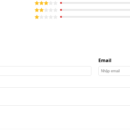
ất 2400W
úp làm nóng nước một cách cực nhanh, chỉ trong vài
dễ dàng được loại bỏ.
do dầu mỡ, nước nóng giúp phân hủy, cuốn trôi vết bẩn
tấm thảm lên đến 30% so với giặt lạnh thông thường.
Email
 sức chứa cho công việc giặt thảm liên tục mà không
gián đoạn.
ạn sẽ không phải lo lắng về việc thay nước nhiều lần,
việc.