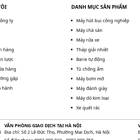
TÔI
DANH MỤC SẢN PHẨM
công ty
Máy hút bụi công nghiệp
Máy chà sàn
Máy rửa xe
án hàng
Tháp giải nhiệt
ến lược
Barie tự động
ửa hàng
Tủ chống ẩm
ường gặp
Máy bơm mỡ
o hành
Máy đánh giày
Máy dò kim loại
Xe quét rác
ệu suất làm sạch tốt
VĂN PHÒNG GIAO DỊCH TẠI HÀ NỘI
4
Địa chỉ: Số 2 Lê Đức Thọ, Phường Mai Dịch, Hà Nội