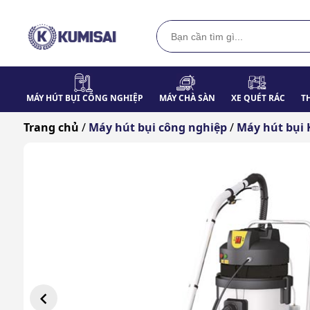
MÁY HÚT BỤI CÔNG NGHIỆP
MÁY CHÀ SÀN
XE QUÉT RÁC
T
Trang chủ
/
Máy hút bụi công nghiệp
/
Máy hút bụi 