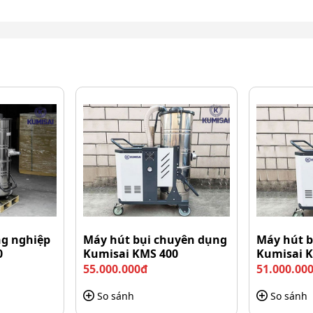
ng nghiệp
Máy hút bụi chuyên dụng
Máy hút b
0
Kumisai KMS 400
Kumisai 
55.000.000đ
51.000.00
So sánh
So sánh