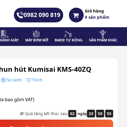
Giỏ hàng
0982 090 819
0
sản phẩm
ĐÁNH GIÀY
MÁY BƠM MỠ
BARIE TỰ ĐỘNG
SẢN PHẨM KHÁC
phun hút Kumisai KMS-40ZQ
So sánh
Thích
ưa bao gồm VAT)
🎁 Quà tặng kết thúc sau:
02
ngày
23
:
59
:
54