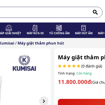
HÁP GIẢI NHIỆT
MÁY RỬA XE
TỦ CHỐNG ẨM
MÁY HÚT ẨM
MÁY 
Kumisai
/
Máy giặt thảm phun hút
Máy giặt thảm 
(0 đánh giá)
Tình trạng:
Còn hàng
11.800.000đ
(Giá ch