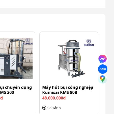
ụi chuyên dụng
Máy hút bụi công nghiệp
KMS 300
Kumisai KMS 80B
0đ
48.000.000đ
So sánh