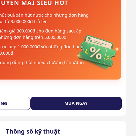
UYẾN MÃI SIÊU HOT
hút bụi/bàn hút nước cho những đơn hàng
i từ 3.000.000đ trở lên
iảm giá 300.000đ cho đơn hàng sau, áp
những đơn hàng trên 5.000.000đ
trực tiếp 1.000.000đ với những đơn hàng
00.000đ
dụng đồng thời nhiều chương trình/đơn
MUA NGAY
ÀNG
Thông số kỹ thuật