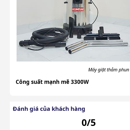
Máy giặt thảm phun
Công suất mạnh mẽ 3300W
Với công suất 3300W, Kumisai KMS-40ZQ dễ dàng 
giặt thảm mạnh mẽ và nhanh chóng, giúp tiết kiệm 5
Đánh giá của khách hàng
Điều này có nghĩa là bạn có thể giặt nhiều thảm h
0/5
việc và giảm chi phí vận hành.