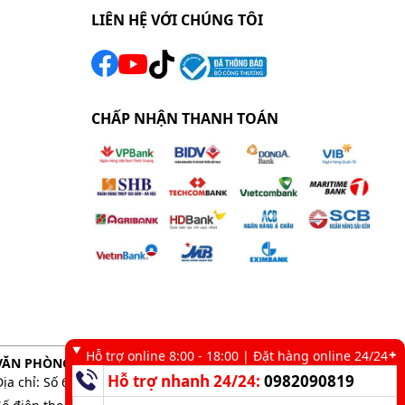
LIÊN HỆ VỚI CHÚNG TÔI
CHẤP NHẬN THANH TOÁN
Hỗ trợ online 8:00 - 18:00 | Đặt hàng online 24/24
VĂN PHÒNG GIAO DỊCH TẠI TP. HCM
Hỗ trợ nhanh 24/24:
0982090819
Địa chỉ: Số 6 kênh 19/5, Phường Tân Sơn Nhì, TP. HCM