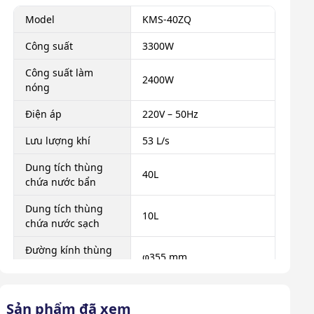
Model
KMS-40ZQ
Công suất
3300W
Công suất làm
2400W
nóng
Điện áp
220V – 50Hz
Lưu lượng khí
53 L/s
Dung tích thùng
40L
chứa nước bẩn
Dung tích thùng
10L
chứa nước sạch
Đường kính thùng
φ355 mm
chứa
Lực hút chân không
230 mbar
Sản phẩm đã xem