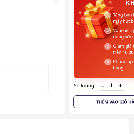
KH
Tặng bàn 
máy hút bụ
Voucher g
dụng với 
Giảm giá 
trên 10.0
Không áp 
hàng
+
Số lượng:
THÊM VÀO GIỎ H