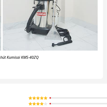
 hút Kumisai KMS-40ZQ
làm sạch các thảm dày và bám bẩn. Máy có khả năng
0% thời gian công sức, thời gian.
ơn trong cùng một thời gian, từ đó tăng hiệu quả công