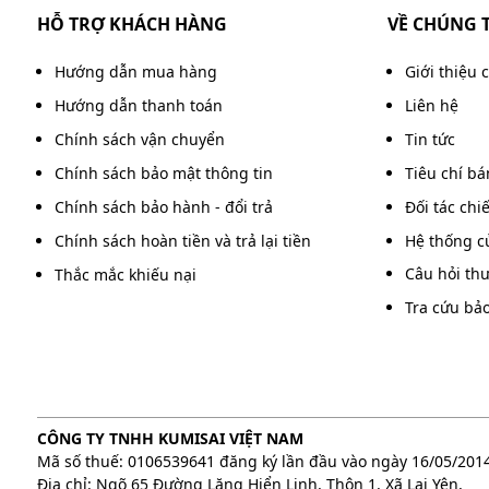
HỖ TRỢ KHÁCH HÀNG
VỀ CHÚNG 
Hướng dẫn mua hàng
Giới thiệu 
Hướng dẫn thanh toán
Liên hệ
Chính sách vận chuyển
Tin tức
Chính sách bảo mật thông tin
Tiêu chí b
Chính sách bảo hành - đổi trả
Đối tác chi
Chính sách hoàn tiền và trả lại tiền
Hệ thống c
Câu hỏi th
Thắc mắc khiếu nại
Tra cứu bả
Lực hút mạnh, hi
CÔNG TY TNHH KUMISAI VIỆT NAM
Mã số thuế: 0106539641 đăng ký lần đầu vào ngày 16/05/201
Thiết kế nhỏ gọn, dễ di chuyển
Địa chỉ: Ngõ 65 Đường Lăng Hiển Linh, Thôn 1, Xã Lại Yên,