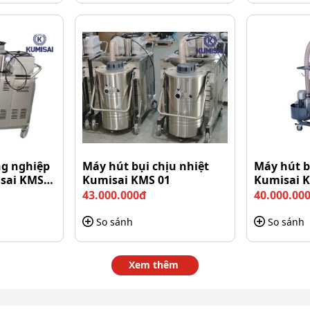
g việc diễn ra liên tục
 khí 53L/s
ượng khí 53L/s, máy có khả năng hút bụi và nước thải
ớn, máy sẽ hút sạch nhanh chóng, giúp thảm khô ngay
ủi ro thảm bị ẩm mốc, đặc biệt là trong môi trường ẩm
ng nghiệp
Máy hút bụi chịu nhiệt
Máy hút b
isai KMS
Kumisai KMS 01
Kumisai K
43.000.000đ
40.000.00
So sánh
So sánh
Xem thêm