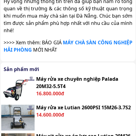
Hy vọng những thông tin trên đã giúp bạn nắm rõ tổng
quan về thị trường & các thông số kỹ thuật quan trọng
khi muốn mua máy chà sàn tại Đà Nẵng. Chúc bạn sớm
tìm được sản phẩm phù hợp nhất với nhu cầu của mình
nhé!
>>>> Xem thêm: BÁO GIÁ
MÁY CHÀ SÀN CÔNG NGHIỆP
HẢI PHÒNG
MỚI NHẤT
Sản phẩm mới
Máy rửa xe chuyên nghiệp Palada
20M32-5.5T4
16.800.000đ
Máy rửa xe Lutian 2600PSI 15M26-3.7S2
14.600.000đ