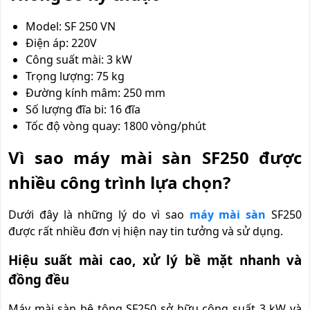
Model: SF 250 VN
Điện áp: 220V
Công suất mài: 3 kW
Trọng lượng: 75 kg
Đường kính mâm: 250 mm
Số lượng đĩa bi: 16 đĩa
Tốc độ vòng quay: 1800 vòng/phút
Vì sao máy mài sàn SF250 được
nhiều công trình lựa chọn?
Dưới đây là những lý do vì sao
máy mài sàn
SF250
được rất nhiều đơn vị hiện nay tin tưởng và sử dụng.
Hiệu suất mài cao, xử lý bề mặt nhanh và
đồng đều
Máy mài s
àn bê tôn
g SF250 sở hữu công suất 3 kW và