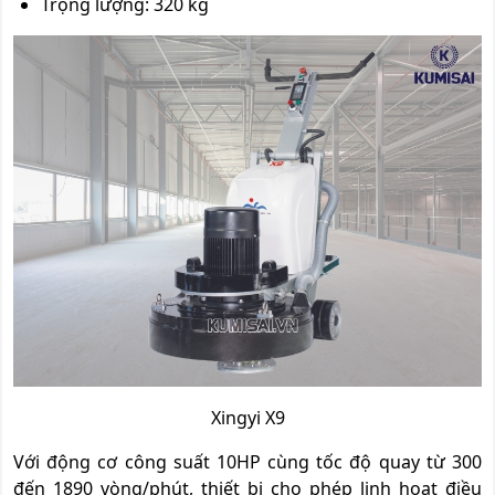
Trọng lượng: 320 kg
Xingyi X9
Với động cơ công suất 10HP cùng tốc độ quay từ 300
đến 1890 vòng/phút, thiết bị cho phép linh hoạt điều