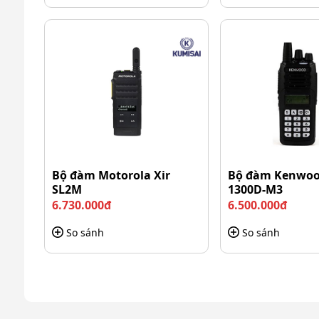
Trong các tòa nhà đang hoạt động: Dưới 20 tầ
>>> Xem thêm:
Phụ kiện máy bộ đàm chính hãng
Máy bộ đàm Icom IC-F4003 có gì 
Những ưu điểm nổi bật giúp Icom IC-F4003 trở thàn
1. Thiết kế đơn giản, dễ sử dụng
Bộ đàm Motorola Xir
Bộ đàm Kenwoo
Với thiết kế nhỏ gọn, máy bộ đàm IC-F4003 mang đế
SL2M
1300D-M3
6.730.000đ
6.500.000đ
So sánh
So sánh