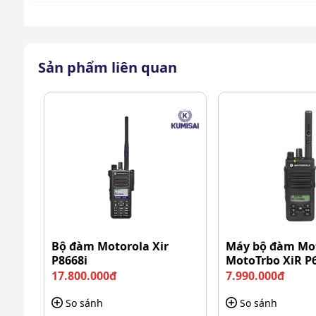
Sản phẩm liên quan
Bộ đàm Icom IC-F4003 UHF 
Khu vực đông dân cư, nhiều nhà cao tầng, ản
Bộ đàm Motorola Xir
Máy bộ đàm Mo
Khu vực vùng ven thành phố, ít nhà cao tầng, í
P8668i
MotoTrbo XiR P
17.800.000đ
7.990.000đ
Khu vực đất trống, bến cảng, ngoại thành: Kh
So sánh
So sánh
Trong các tòa nhà đang xây dựng: Dưới 40 tần