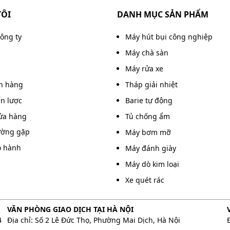
TÔI
DANH MỤC SẢN PHẨM
công ty
Máy hút bụi công nghiệp
Máy chà sàn
Máy rửa xe
án hàng
Tháp giải nhiệt
ến lược
Barie tự động
ửa hàng
Tủ chống ẩm
ường gặp
Máy bơm mỡ
o hành
Máy đánh giày
Máy dò kim loại
Xe quét rác
VĂN PHÒNG GIAO DỊCH TẠI HÀ NỘI
4
Địa chỉ: Số 2 Lê Đức Thọ, Phường Mai Dịch, Hà Nội