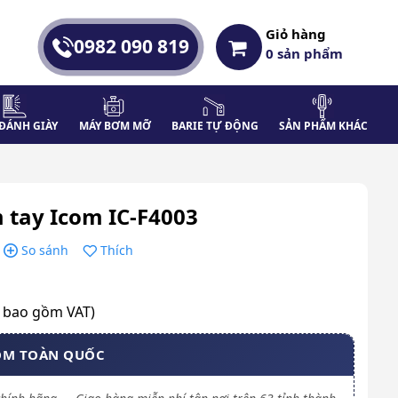
Giỏ hàng
0982 090 819
0
sản phẩm
ĐÁNH GIÀY
MÁY BƠM MỠ
BARIE TỰ ĐỘNG
SẢN PHẨM KHÁC
tay Icom IC-F4003
So sánh
Thích
a bao gồm VAT)
OM TOÀN QUỐC