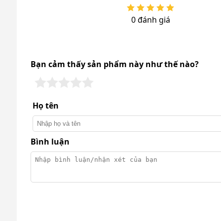
0 đánh giá
Tìm hiểu về máy 
Bạn cảm thấy sản phẩm này như thế nào?
Cự ly liên lạc của máy bộ đàm I
Bộ đàm Icom
IC-F4003 được thiết kế để hoạt độ
Họ tên
nhiên, cự ly liên lạc của máy sẽ thay đổi tùy thuộc 
Bình luận