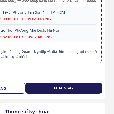
hính hãng — Giao hàng miễn phí tận nơi trên 63 tỉnh thành
h 19/5, Phường Tân Sơn Nhì, TP. HCM
0983 898 758
0912 370 282
-
Đức Thọ, Phường Mai Dịch, Hà Nội
0982 090 819
0987 661 782
-
m gắn bó cùng
Doanh Nghiệp
và
Gia Đình
. Chúng tôi cam kết
và hiệu quả nhất!
MUA NGAY
ÀNG
Thông số kỹ thuật