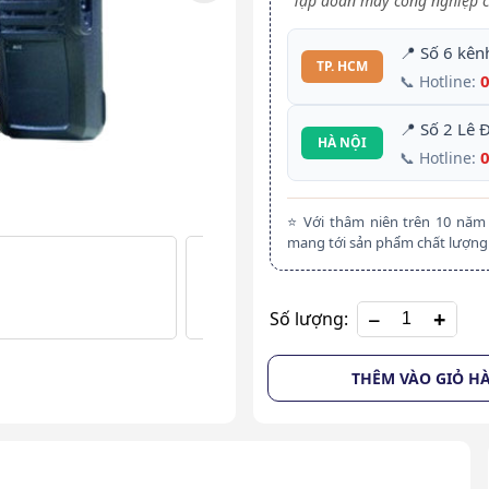
Tập đoàn máy công nghiệp c
📍 Số 6 kên
TP. HCM
📞 Hotline:
📍 Số 2 Lê 
HÀ NỘI
📞 Hotline:
⭐ Với thâm niên trên 10 nă
mang tới sản phẩm chất lượng 
+
Số lượng:
THÊM VÀO GIỎ H