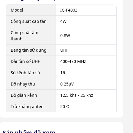
Model
IC-F4003
Công suất cao tần
4W
Công suất âm
0.8W
thanh
Băng tần sử dụng
UHF
Dải tần số UHF
400-470 MHz
Số kênh tần số
16
Độ nhạy thu
0,25μV
Độ giãn kênh
12.5 khz - 25 khz
Trở kháng anten
50 Ω
Loại pin sử dụng
Ni-MH
Dung lượng pin
1400 mAh
Sản phẩm đã xem