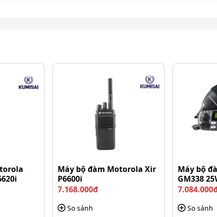
có khả năng xuyên vật cản tốt
h hưởng bởi sóng khác: Khoảng dưới 1 km
torola
Máy bộ đàm Motorola Xir
Máy bộ đ
t vật cản: Khoảng dưới 2 km
6620i
P6600i
GM338 25
7.168.000đ
7.084.000
oảng dưới 5 km
So sánh
So sánh
g