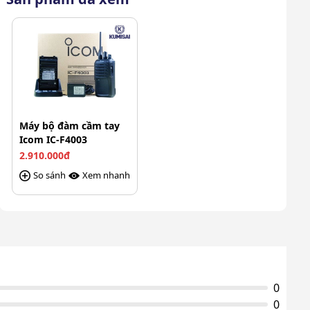
Điện áp pin
7.2V
Thời gian sử dụng
14 giờ
pin
Tiêu chuẩn kín khít
IP54
Cự li liên lạc
1 - 2 km (tuỳ theo vật cản)
Máy bộ đàm cầm tay
Anten, bộ sạc, cài lưng,
Icom IC-F4003
Phụ kiện theo máy
sách tài liệu đi kèm, thân
2.910.000đ
máy
So sánh
Xem nhanh
Trọng lượng sản
330 g
phẩm
Kích thước sản
58 x 111 x 31 mm
phẩm
Thời gian bảo hành
12 tháng
0
máy
0