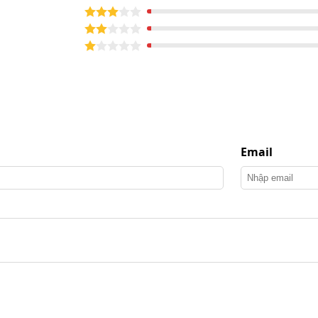
bộ đàm Icom IC-F4003
com IC-F4003 như thế nào?
ng hiệu quả trong nhiều môi trường khác nhau. Tuy
Email
vào địa hình và môi trường xung quanh: