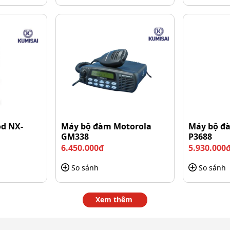
ng
thu hút?
h sự lựa chọn của nhiều người dùng hiện nay:
d NX-
Máy bộ đàm Motorola
Máy bộ đà
n sự thuận tiện trong cầm nắm và sử dụng.
GM338
P3688
6.450.000đ
5.930.000
So sánh
So sánh
Xem thêm