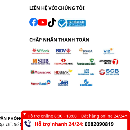
LIÊN HỆ VỚI CHÚNG TÔI
CHẤP NHẬN THANH TOÁN
Hỗ trợ online 8:00 - 18:00 | Đặt hàng online 24/24
VĂN PHÒNG GIAO DỊCH TẠI TP. HCM
Hỗ trợ nhanh 24/24:
0982090819
Địa chỉ: Số 6 kênh 19/5, Phường Tân Sơn Nhì, TP. HCM