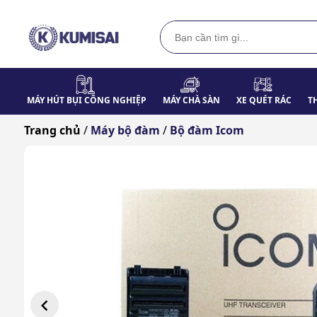
MÁY HÚT BỤI CÔNG NGHIỆP
MÁY CHÀ SÀN
XE QUÉT RÁC
T
Trang chủ
/
Máy bộ đàm
/
Bộ đàm Icom