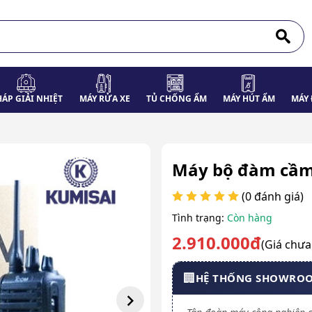
HÁP GIẢI NHIỆT
MÁY RỬA XE
TỦ CHỐNG ẨM
MÁY HÚT ẨM
MÁY 
Máy bộ đàm cầm 
(0 đánh giá)
Tình trạng:
Còn hàng
2.910.000đ
(Giá chư
🏢
HỆ THỐNG SHOWRO