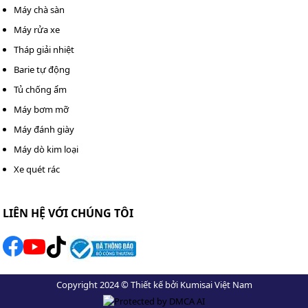
cao và độ đàn hồi tốt.
Máy chà sàn
Máy rửa xe
Tháp giải nhiệt
Barie tự động
Tủ chống ẩm
Máy bơm mỡ
Máy đánh giày
Máy dò kim loại
Xe quét rác
LIÊN HỆ VỚI CHÚNG TÔI
Nên chọn dây đai tháp giải nhiệt làm từ chất liệu cao cấp
Copyright 2024 © Thiết kế bởi Kumisai Việt Nam
Lựa chọn kích thước dây đai phù hợp với model tháp