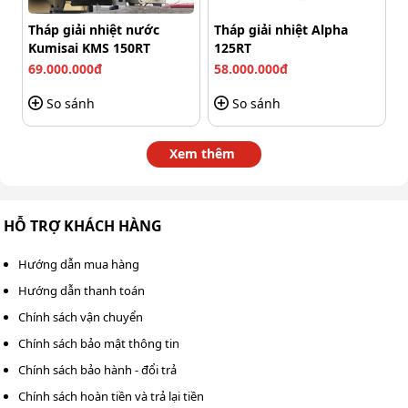
Tháp giải nhiệt nước
Tháp giải nhiệt Alpha
Kumisai KMS 150RT
125RT
69.000.000đ
58.000.000đ
So sánh
So sánh
Xem thêm
Tiến hành thay mới dây đai khi nó bị hư hỏng
Có tiếng kêu lạ khi vận hành
HỖ TRỢ KHÁCH HÀNG
Nếu thấy trong lúc vận hành gây ra một số tiếng kêu lạ
Hướng dẫn mua hàng
thì đây cũng là dấu hiệu dây đã quá cũ và không còn giữ
Hướng dẫn thanh toán
được nhiều độ đàm hồi. Bạn cần phải thay mới ngay.
Chính sách vận chuyển
Quạt quay yếu hoặc không đều
Chính sách bảo mật thông tin
Chính sách bảo hành - đổi trả
Đây là một trong những dấu hiệu rõ ràng nhất. Nếu dây
đai bị mòn, dão, hoặc trượt, nó sẽ không thể truyền đủ
Chính sách hoàn tiền và trả lại tiền