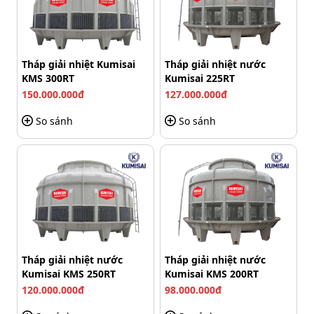
Tháp giải nhiệt Kumisai
Tháp giải nhiệt nước
KMS 300RT
Kumisai 225RT
150.000.000đ
127.000.000đ
So sánh
So sánh
Dây đai đảm bảo hiệu quả làm mát
Tháp giải nhiệt nước
Tháp giải nhiệt nước
Kumisai KMS 250RT
Kumisai KMS 200RT
Những dấu hiệu dây đai cần được
120.000.000đ
98.000.000đ
thay mới