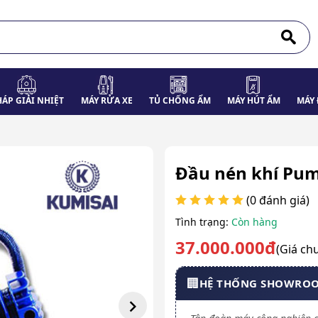
HÁP GIẢI NHIỆT
MÁY RỬA XE
TỦ CHỐNG ẨM
MÁY HÚT ẨM
MÁY 
Đầu nén khí Pum
(0 đánh giá)
Tình trạng:
Còn hàng
37.000.000đ
(Giá ch
🏢
HỆ THỐNG SHOWRO