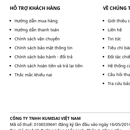
HỖ TRỢ KHÁCH HÀNG
VỀ CHÚNG 
Puma PX20300 được thiết kế tối ưu nhằm đảm bảo qu
Hệ thống làm việc ổn định giúp giảm tải cho toàn 
Hướng dẫn mua hàng
Giới thiệu 
sự cố kỹ thuật.
Hướng dẫn thanh toán
Liên hệ
Lưu ý khi sử dụng & bảo dưỡng
Chính sách vận chuyển
Tin tức
Chính sách bảo mật thông tin
Tiêu chí b
Để đảm bảo hiệu quả và độ bền, bạn cần nắm rõ c
Chính sách bảo hành - đổi trả
Đối tác chi
PX20300 dưới đây.
Chính sách hoàn tiền và trả lại tiền
Hệ thống c
Thay dầu định kỳ: Sử dụng đúng loại dầu và 
Câu hỏi th
Thắc mắc khiếu nại
quả, giúp
máy nén khí
vận hành êm ái và kéo d
Tra cứu bả
Kiểm tra van và piston thường xuyên: Theo dõ
sớm mài mòn, kẹt hoặc rò rỉ khí; kịp thời vệ sin
CÔNG TY TNHH KUMISAI VIỆT NAM
Mã số thuế: 0106539641 đăng ký lần đầu vào ngày 16/05/201