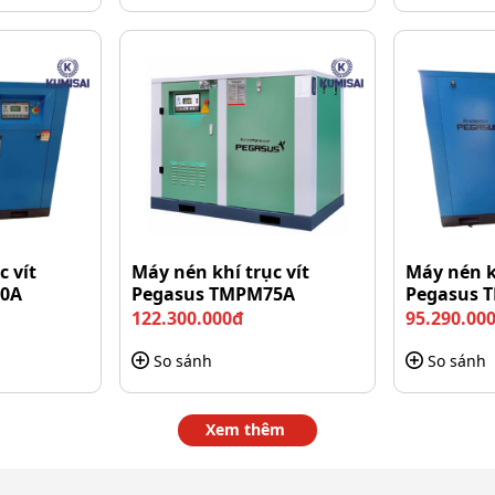
c vít
Máy nén khí trục vít
Máy nén kh
60A
Pegasus TMPM75A
Pegasus 
122.300.000đ
95.290.00
So sánh
So sánh
a PX20300 vào hệ thống máy
n giúp quá trình kiểm tra, bảo trì và vệ sinh định kỳ
Xem thêm