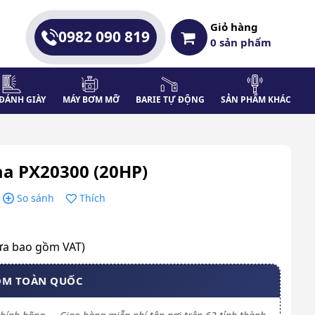
Giỏ hàng
0982 090 819
0
sản phẩm
ĐÁNH GIÀY
MÁY BƠM MỠ
BARIE TỰ ĐỘNG
SẢN PHẨM KHÁC
a PX20300 (20HP)
So sánh
Thích
ưa bao gồm VAT)
OM TOÀN QUỐC