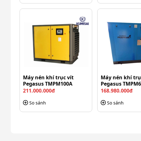
Máy nén khí trục vít
Máy nén khí trụ
Pegasus TMPM100A
Pegasus TMPM
211.000.000đ
168.980.000đ
So sánh
So sánh
Dễ lắp đầu nén khí Pum
Bên cạnh đó, cấu trúc mở và dễ tiếp cận các bộ phậ
diễn ra thuận tiện hơn.
Vận hành ổn định, an toàn