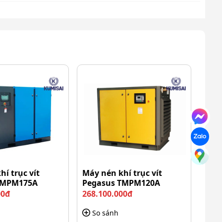
í trục vít
Máy nén khí trục vít
TMPM175A
Pegasus TMPM120A
00đ
268.100.000đ
So sánh