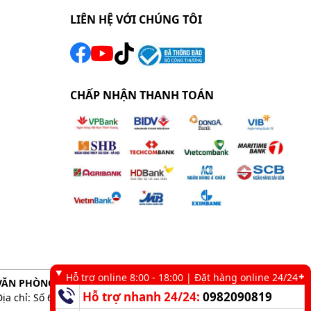
LIÊN HỆ VỚI CHÚNG TÔI
CHẤP NHẬN THANH TOÁN
Hỗ trợ online 8:00 - 18:00 | Đặt hàng online 24/24
VĂN PHÒNG GIAO DỊCH TẠI TP. HCM
Hỗ trợ nhanh 24/24:
0982090819
Địa chỉ: Số 6 kênh 19/5, Phường Tân Sơn Nhì, TP. HCM