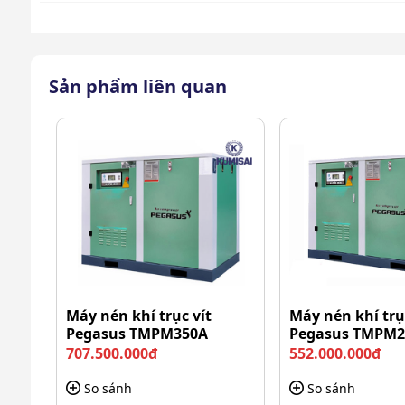
Dễ dàng lắp đặt & bảo dưỡng
Thiết kế thông minh giúp việc lắp đặt đầu nén trở
Sản phẩm liên quan
nén khí Puma
.
Máy nén khí trục vít
Máy nén khí trụ
Pegasus TMPM350A
Pegasus TMPM2
707.500.000đ
552.000.000đ
So sánh
So sánh