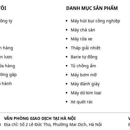
TÔI
DANH MỤC SẢN PHẨM
á trình vận hành êm ái, hạn chế rung lắc và tiếng ồn.
bộ máy nén khí, từ đó hạn chế nguy cơ quá nhiệt hoặc
công ty
Máy hút bụi công nghiệp
Máy chà sàn
 đầu nén khí Puma PX20300
Máy rửa xe
án hàng
Tháp giải nhiệt
ác lưu ý khi sử dụng và bảo dưỡng đầu nén khí Puma
ến lược
Barie tự động
ửa hàng
Tủ chống ẩm
thay theo khuyến nghị để giảm ma sát, làm mát hiệu
ường gặp
Máy bơm mỡ
ài tuổi thọ.
o hành
Máy đánh giày
i tình trạng van hút – van xả và piston để phát hiện
Máy dò kim loại
h hoặc thay thế khi cần.
Xe quét rác
VĂN PHÒNG GIAO DỊCH TẠI HÀ NỘI
4
Địa chỉ: Số 2 Lê Đức Thọ, Phường Mai Dịch, Hà Nội