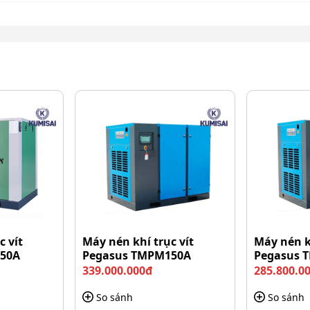
 nên nhanh chóng, tương thích tốt với nhiều dòng
máy
c vít
Máy nén khí trục vít
Máy nén kh
50A
Pegasus TMPM150A
Pegasus 
339.000.000đ
285.800.0
So sánh
So sánh