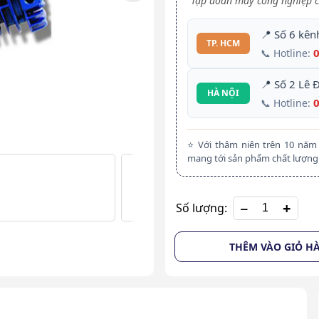
Tập đoàn máy công nghiệp c
📍 Số 6 kên
TP. HCM
📞 Hotline:
📍 Số 2 Lê 
HÀ NỘI
📞 Hotline:
⭐ Với thâm niên trên 10 nă
mang tới sản phẩm chất lượng 
+
Số lượng:
THÊM VÀO GIỎ H