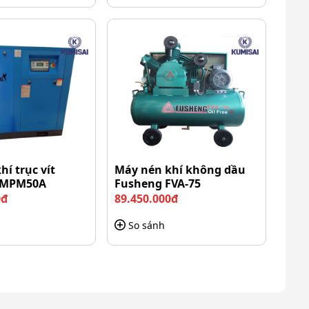
í trục vít
Máy nén khí không dầu
TMPM50A
Fusheng FVA-75
0đ
89.450.000đ
So sánh