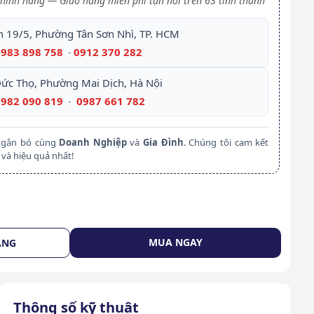
hính hãng — Giao hàng miễn phí tận nơi trên 63 tỉnh thành
h 19/5, Phường Tân Sơn Nhì, TP. HCM
0983 898 758
0912 370 282
-
Đức Thọ, Phường Mai Dịch, Hà Nội
0982 090 819
0987 661 782
-
m gắn bó cùng
Doanh Nghiệp
và
Gia Đình
. Chúng tôi cam kết
và hiệu quả nhất!
MUA NGAY
ÀNG
Thông số kỹ thuật