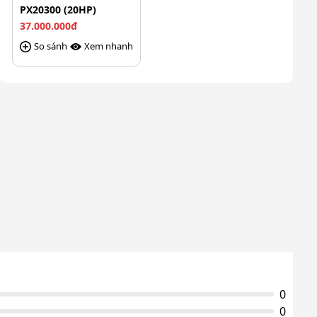
PX20300 (20HP)
37.000.000đ
So sánh
Xem nhanh
0
0