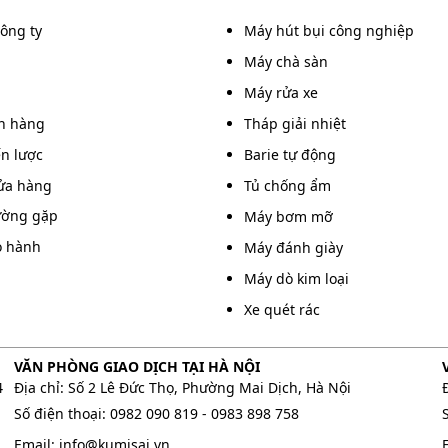
công ty
Máy hút bụi công nghiệp
Máy chà sàn
Máy rửa xe
án hàng
Tháp giải nhiệt
ến lược
Barie tự động
ửa hàng
Tủ chống ẩm
ường gặp
Máy bơm mỡ
o hành
Máy đánh giày
Máy dò kim loại
Xe quét rác
VĂN PHÒNG GIAO DỊCH TẠI HÀ NỘI
4
Địa chỉ: Số 2 Lê Đức Thọ, Phường Mai Dịch, Hà Nội
Số điện thoại:
0982 090 819
-
0983 898 758
Email:
info@kumisai.vn