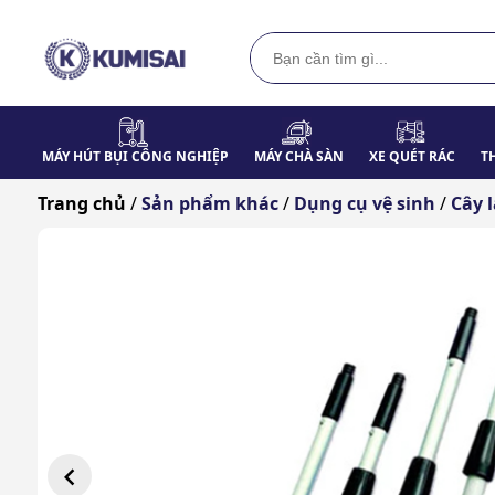
MÁY HÚT BỤI CÔNG NGHIỆP
MÁY CHÀ SÀN
XE QUÉT RÁC
T
Trang chủ
/
Sản phẩm khác
/
Dụng cụ vệ sinh
/
Cây 