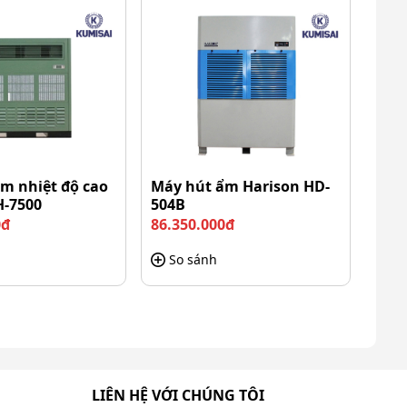
m nhiệt độ cao
Máy hút ẩm Harison HD-
H-7500
504B
0đ
86.350.000đ
So sánh
LIÊN HỆ VỚI CHÚNG TÔI