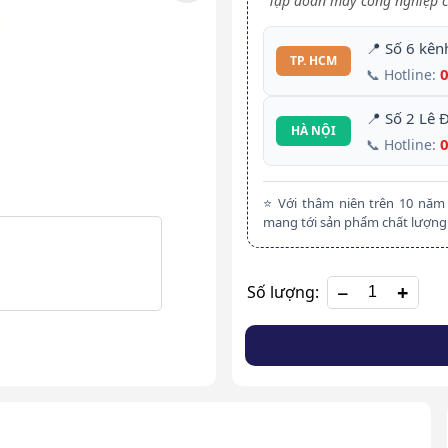
Tập đoàn máy công nghiệp c
📍 Số 6 kên
TP. HCM
📞 Hotline:
📍 Số 2 Lê 
HÀ NỘI
📞 Hotline:
⭐ Với thâm niên trên 10 nă
mang tới sản phẩm chất lượng 
+
Số lượng: