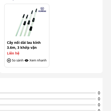
Cây nối dài lau kính
3.6m, 3 khớp vặn
Liên hệ
So sánh
Xem nhanh
0
0
0
0