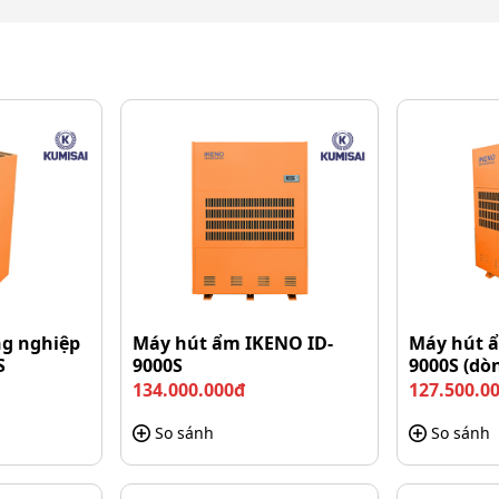
g nghiệp
Máy hút ẩm IKENO ID-
Máy hút 
S
9000S
9000S (dò
134.000.000đ
127.500.0
So sánh
So sánh