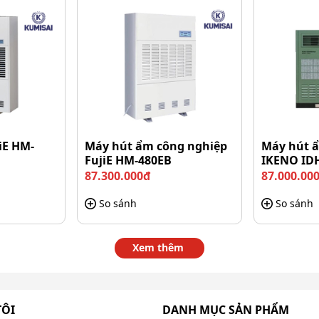
iE HM-
Máy hút ẩm công nghiệp
Máy hút ẩ
FujiE HM-480EB
IKENO ID
87.300.000đ
87.000.00
So sánh
So sánh
Xem thêm
TÔI
DANH MỤC SẢN PHẨM