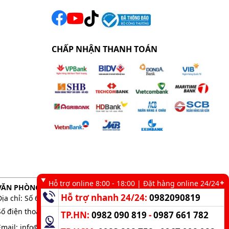
CHẤP NHẬN THANH TOÁN
Hỗ trợ online 8:00 - 18:00 | Đặt hàng online 24/24
VĂN PHÒNG GIAO DỊCH TẠI TP. HCM
Hỗ trợ nhanh 24/24:
0982090819
Địa chỉ: Số 6 kênh 19/5, Phường Tân Sơn Nhì, TP. HCM
Số điện thoại:
0983 898 758
-
0982 090 819
TP.HN:
0982 090 819
-
0987 661 782
Email:
info@kumisai.vn