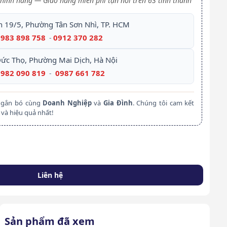
hính hãng — Giao hàng miễn phí tận nơi trên 63 tỉnh thành
h 19/5, Phường Tân Sơn Nhì, TP. HCM
0983 898 758
0912 370 282
-
Đức Thọ, Phường Mai Dịch, Hà Nội
0982 090 819
0987 661 782
-
m gắn bó cùng
Doanh Nghiệp
và
Gia Đình
. Chúng tôi cam kết
và hiệu quả nhất!
Liên hệ
Sản phẩm đã xem