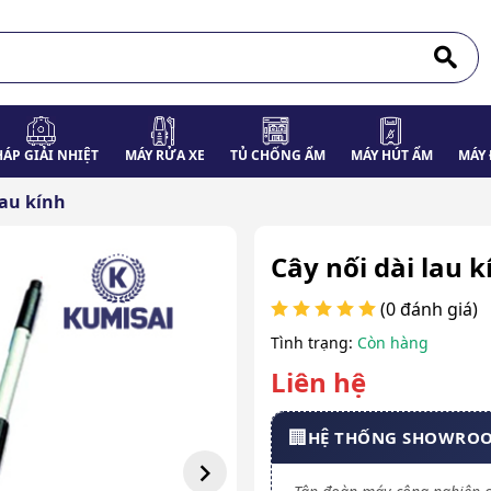
HÁP GIẢI NHIỆT
MÁY RỬA XE
TỦ CHỐNG ẨM
MÁY HÚT ẨM
MÁY 
lau kính
Cây nối dài lau 
(0 đánh giá)
Tình trạng:
Còn hàng
Liên hệ
🏢
HỆ THỐNG SHOWRO