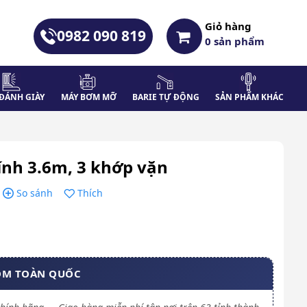
Giỏ hàng
0982 090 819
0
sản phẩm
ĐÁNH GIÀY
MÁY BƠM MỠ
BARIE TỰ ĐỘNG
SẢN PHẨM KHÁC
kính 3.6m, 3 khớp vặn
So sánh
Thích
OM TOÀN QUỐC