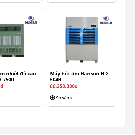
m nhiệt độ cao
Máy hút ẩm Harison HD-
H-7500
504B
0đ
86.350.000đ
So sánh