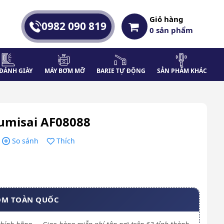
Giỏ hàng
0982 090 819
0
sản phẩm
ĐÁNH GIÀY
MÁY BƠM MỠ
BARIE TỰ ĐỘNG
SẢN PHẨM KHÁC
Kumisai AF08088
So sánh
Thích
OM TOÀN QUỐC