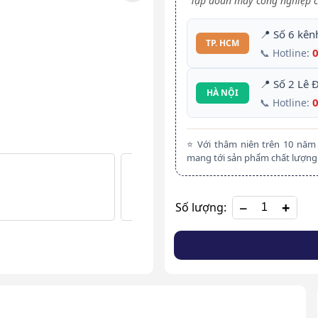
Tập đoàn máy công nghiệp c
📍 Số 6 kên
TP. HCM
📞 Hotline:
📍 Số 2 Lê 
HÀ NỘI
📞 Hotline:
⭐ Với thâm niên trên 10 nă
mang tới sản phẩm chất lượng 
+
Số lượng: