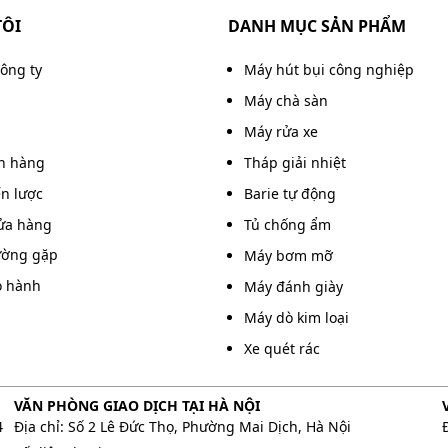
ng thường xuyên.
TÔI
DANH MỤC SẢN PHẨM
 hợp lý còn hạn chế số lần thay nước trong quá trình
công ty
Máy hút bụi công nghiệp
à còn góp phần nâng cao hiệu quả vệ sinh, đặc biệt tại
Máy chà sàn
Máy rửa xe
án hàng
Tháp giải nhiệt
ất lượng cao có khả năng xoay đa hướng. Nhờ đó, việc
ến lược
Barie tự động
gười dùng có thể dễ dàng đẩy xe qua các khu vực làm
ửa hàng
Tủ chống ẩm
ường gặp
Máy bơm mỡ
bề mặt sàn khác nhau như gạch men, đá hoa cương hoặc
o hành
Máy đánh giày
y đổi hướng di chuyển, tiết kiệm công sức và nâng cao
Máy dò kim loại
Xe quét rác
VĂN PHÒNG GIAO DỊCH TẠI HÀ NỘI
à bộ ép nước được tích hợp trực tiếp trên xe. Thiết kế
4
Địa chỉ: Số 2 Lê Đức Thọ, Phường Mai Dịch, Hà Nội
ệu quả, loại bỏ lượng nước thừa chỉ trong vài thao tác