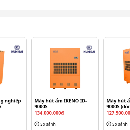
, nổi tiếng với khả năng chịu lực và chống va đập tốt.
tác động từ môi trường làm việc mà không dễ bị nứt vỡ
 mòn hiệu quả khi thường xuyên tiếp xúc với nước, hóa
g nghiệp
Máy hút ẩm IKENO ID-
Máy hút 
S
9000S
9000S (dò
134.000.000đ
127.500.0
So sánh
So sánh