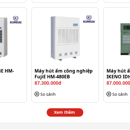
iE HM-
Máy hút ẩm công nghiệp
Máy hút ẩ
FujiE HM-480EB
IKENO ID
87.300.000đ
87.000.00
So sánh
So sánh
hất liệu siêu bền
hằng ngày
Xem thêm
dung tích 31 lít, đáp ứng tốt nhu cầu lau dọn tại các
cho phép người dùng chứa lượng nước phù hợp để thực