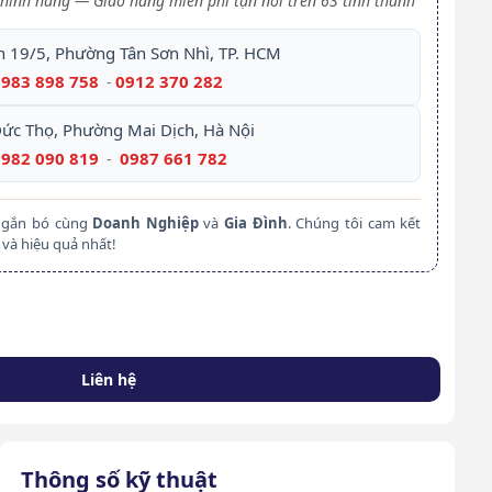
hính hãng — Giao hàng miễn phí tận nơi trên 63 tỉnh thành
h 19/5, Phường Tân Sơn Nhì, TP. HCM
0983 898 758
0912 370 282
-
Đức Thọ, Phường Mai Dịch, Hà Nội
0982 090 819
0987 661 782
-
m gắn bó cùng
Doanh Nghiệp
và
Gia Đình
. Chúng tôi cam kết
và hiệu quả nhất!
Liên hệ
Thông số kỹ thuật