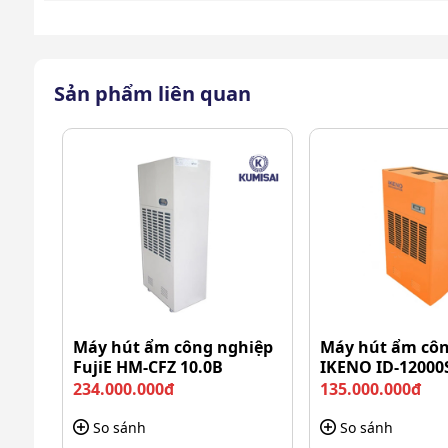
Toàn bộ thân xe được sản xuất từ nhựa HDPE cao cấp
Trong quá trình sử dụng, xe có thể chịu được các 
hay biến dạng, đảm bảo độ bền lâu dài.
Sản phẩm liên quan
Ngoài ra, chất liệu HDPE còn có khả năng chống ăn
chất tẩy rửa và dung dịch vệ sinh chuyên dụng.
Máy hút ẩm công nghiệp
Máy hút ẩm côn
FujiE HM-CFZ 10.0B
IKENO ID-12000
234.000.000đ
135.000.000đ
So sánh
So sánh