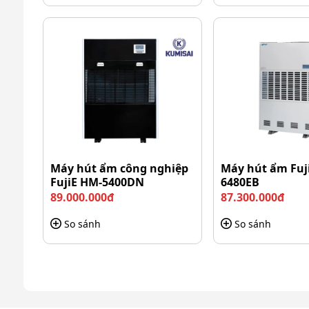
Máy hút ẩm công nghiệp
Máy hút ẩm Fuj
FujiE HM-5400DN
6480EB
89.000.000đ
87.300.000đ
So sánh
So sánh
Cấu thành từ c
Dung tích 31L đáp ứng nhu cầu làm sạch 
Xe dọn vệ sinh Kumisai AF08088 sở hữu thùng chứa 
khu vực có diện tích vừa và nhỏ. Dung tích này 