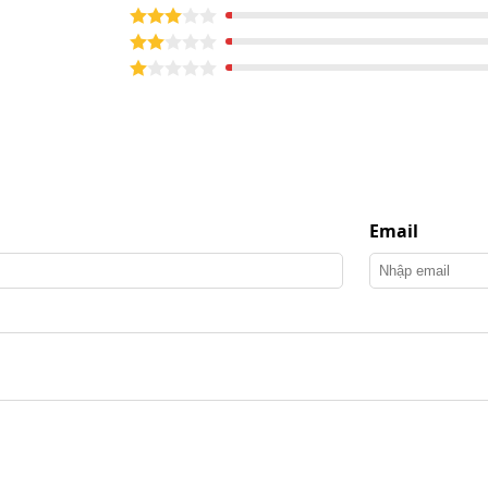
Email
AF08088 hiện đại, tiện dụng
di chuyển linh hoạt trong những khu vực có diện tích
 các phòng chức năng. Đây là tiền đề để nhân viên vệ
ơn.