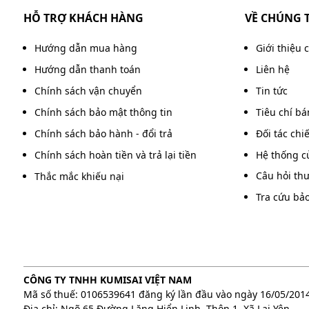
hiện công việc vệ sinh liên tục mà không cần bổ su
HỖ TRỢ KHÁCH HÀNG
VỀ CHÚNG 
Bên cạnh đó, khả năng chứa lượng nước và rác thải
Hướng dẫn mua hàng
Giới thiệu 
làm việc. Điều này không chỉ tiết kiệm thời gian m
Hướng dẫn thanh toán
Liên hệ
các văn phòng, trường học hay khách sạn.
Chính sách vận chuyển
Tin tức
Bánh xe chắc chắn, xoay linh hoạt
Chính sách bảo mật thông tin
Tiêu chí b
Kumisai AF08088 được trang bị hệ thống bánh xe ch
Chính sách bảo hành - đổi trả
Đối tác chi
di chuyển trở nên nhẹ nhàng và thuận tiện hơn. N
Chính sách hoàn tiền và trả lại tiền
Hệ thống c
việc mà không cần dùng quá nhiều lực.
Câu hỏi th
Thắc mắc khiếu nại
Đặc biệt, bánh xe vận hành êm ái trên nhiều loại 
Tra cứu bả
sàn epoxy. Nhân viên vệ sinh có thể linh hoạt tha
năng suất lao động trong suốt quá trình làm việc.
Thiết kế tích hợp bộ ép nước tiện lợi
CÔNG TY TNHH KUMISAI VIỆT NAM
Một trong những điểm nổi bật của Kumisai AF08088 l
Mã số thuế: 0106539641 đăng ký lần đầu vào ngày 16/05/201
này hỗ trợ người dùng vắt cây lau nhanh chóng và hi
Địa chỉ: Ngõ 65 Đường Lăng Hiển Linh, Thôn 1, Xã Lại Yên,