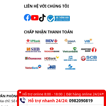
LIÊN HỆ VỚI CHÚNG TÔI
CHẤP NHẬN THANH TOÁN
Hỗ trợ online 8:00 - 18:00 | Đặt hàng online 24/24
VĂN PHÒNG GIAO DỊCH TẠI TP. HCM
Hỗ trợ nhanh 24/24:
0982090819
Địa chỉ: Số 6 kênh 19/5, Phường Tân Sơn Nhì, TP. HCM