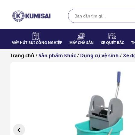
MÁY HÚT BỤI CÔNG NGHIỆP
MÁY CHÀ SÀN
XE QUÉT RÁC
T
Trang chủ
/
Sản phẩm khác
/
Dụng cụ vệ sinh
/
Xe d