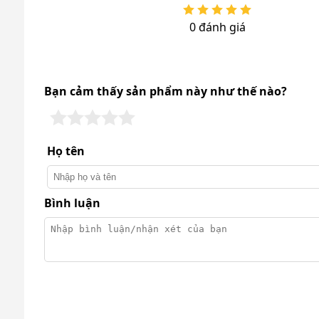
0 đánh giá
Bạn cảm thấy sản phẩm này như thế nào?
Họ tên
Bình luận
Xe dọn vệ sinh Kumisai 
Bên cạnh đó, kích thước nhỏ gọn còn cho phép xe 
hạn chế như hành lang, thang máy, lối đi hẹp hoặc
sinh thực hiện công việc nhanh chóng và hiệu quả h
Chất liệu nhựa HDPE bền bỉ