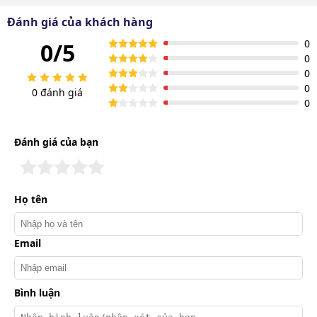
nối liền với khớp nối.
Đánh giá của khách hàng
0
0/5
0
0
0
0 đánh giá
0
Đánh giá của bạn
Họ tên
Email
Cấu tạo phụ kiện bàn hút nước máy hút bụi 30L-70L-80L
Bình luận
Lưỡi cao su: Được làm từ cao su chất lượng cao, có
khả năng chống mài mòn tốt và rất linh hoạt. Thông