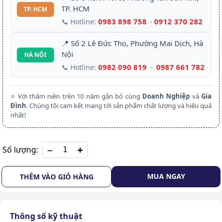
TP. HCM
TP. HCM
0983 898 758
0912 370 282
📞 Hotline:
-
📍 Số 2 Lê Đức Thọ, Phường Mai Dịch, Hà
Nội
HÀ NỘI
0982 090 819
0987 661 782
📞 Hotline:
-
⭐ Với thâm niên trên 10 năm gắn bó cùng
Doanh Nghiệp
và
Gia
Đình
. Chúng tôi cam kết mang tới sản phẩm chất lượng và hiệu quả
nhất!
+
Số lượng:
MUA NGAY
THÊM VÀO GIỎ HÀNG
Thông số kỹ thuật