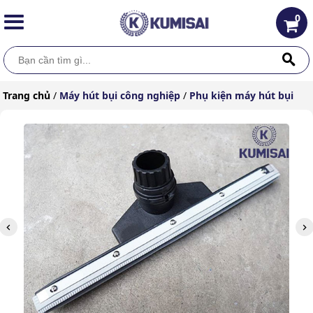
0
Trang chủ
/
Máy hút bụi công nghiệp
/
Phụ kiện máy hút bụi