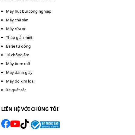
Máy hút bụi công nghiệp
Máy chà sàn
Máy rửa xe
Tháp giải nhiệt
Barie tự động
Tủ chống ẩm
Máy bơm mỡ
Máy đánh giày
Máy dò kim loại
Xe quét rác
Bàn hút nước máy hút bụi công nghiệp 30L-70L-80L lắp và
LIÊN HỆ VỚI CHÚNG TÔI
tháo dễ dàng
Việc thay thế riêng lưỡi cao su giúp tiết kiệm đến 85%
chi phí so với việc mua mới toàn bộ bàn hút, đồng thời