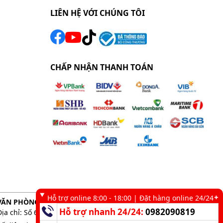
LIÊN HỆ VỚI CHÚNG TÔI
CHẤP NHẬN THANH TOÁN
Hỗ trợ online 8:00 - 18:00 | Đặt hàng online 24/24
VĂN PHÒNG GIAO DỊCH TẠI TP. HCM
Hỗ trợ nhanh 24/24:
0982090819
Địa chỉ: Số 6 kênh 19/5, Phường Tân Sơn Nhì, TP. HCM