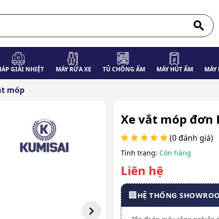
HÁP GIẢI NHIỆT
MÁY RỬA XE
TỦ CHỐNG ẨM
MÁY HÚT ẨM
MÁY 
ắt móp
Xe vắt móp đơn K
(0 đánh giá)
Tình trạng:
Còn hàng
Liên hệ
🏢
HỆ THỐNG SHOWRO