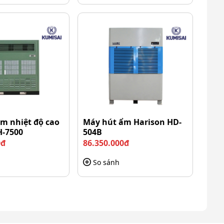
m nhiệt độ cao
Máy hút ẩm Harison HD-
H-7500
504B
0đ
86.350.000đ
So sánh