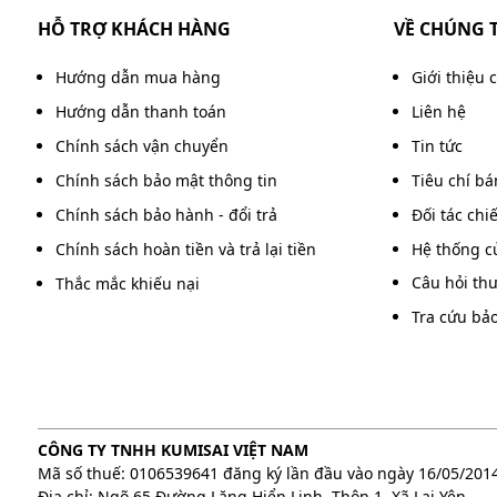
HỖ TRỢ KHÁCH HÀNG
VỀ CHÚNG 
Xe được trang bị thùng chứa nước dung tích 24 lít.
thay nước liên tục. Điều này đặc biệt hữu ích khi v
Hướng dẫn mua hàng
Giới thiệu 
các khu vực có diện tích vừa và lớn, góp phần nâng c
Hướng dẫn thanh toán
Liên hệ
Chính sách vận chuyển
Tin tức
Chính sách bảo mật thông tin
Tiêu chí b
Chính sách bảo hành - đổi trả
Đối tác chi
Chính sách hoàn tiền và trả lại tiền
Hệ thống c
Câu hỏi th
Thắc mắc khiếu nại
Tra cứu bả
CÔNG TY TNHH KUMISAI VIỆT NAM
Mã số thuế: 0106539641 đăng ký lần đầu vào ngày 16/05/201
Địa chỉ: Ngõ 65 Đường Lăng Hiển Linh, Thôn 1, Xã Lại Yên,