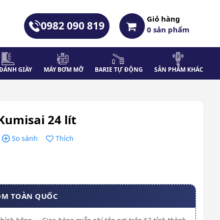
Giỏ hàng
0982 090 819
0
sản phẩm
ĐÁNH GIÀY
MÁY BƠM MỠ
BARIE TỰ ĐỘNG
SẢN PHẨM KHÁC
umisai 24 lít
So sánh
Thích
OM TOÀN QUỐC