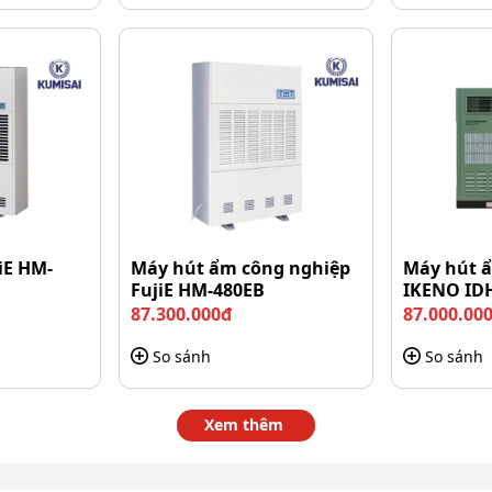
iE HM-
Máy hút ẩm công nghiệp
Máy hút ẩ
FujiE HM-480EB
IKENO ID
87.300.000đ
87.000.00
So sánh
So sánh
Xem thêm
ễ lắp đặt và sử dụng
iện tích lớn