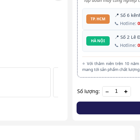
Tập đoàn máy công nghiệp c
📍 Số 6 kên
TP. HCM
📞 Hotline:
📍 Số 2 Lê 
HÀ NỘI
📞 Hotline:
⭐ Với thâm niên trên 10 nă
mang tới sản phẩm chất lượng 
+
Số lượng: