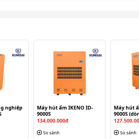
ểm nhằm tăng hiệu quả làm sạch và tiết kiệm công sức
e
chuyển trên nhiều loại bề mặt mà không cần tốn nhiều
n có thể đẩy xe đến các khu vực cần vệ sinh một cách
.
g nghiệp
Máy hút ẩm IKENO ID-
Máy hút 
S
9000S
9000S (dò
134.000.000đ
127.500.0
So sánh
So sánh