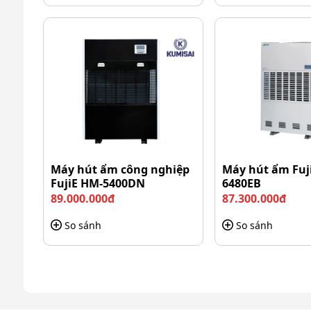
Máy hút ẩm công nghiệp
Máy hút ẩm Fuj
FujiE HM-5400DN
6480EB
89.000.000đ
87.300.000đ
So sánh
So sánh
Xe vắt móp đơn d
Dung tích 24 lít đáp ứng nhu cầu vệ sinh d