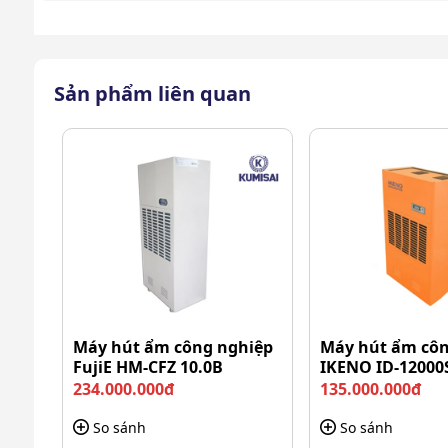
Xe vắt móp đơn Kumisai 24 lít sở hữu nhiều ưu đi
cho người dùng.
Sản phẩm liên quan
Di chuyển dễ dàng nhờ hệ thống 4 bánh x
Hệ thống 4 bánh xe xoay linh hoạt, xe dễ dàng di 
sức. Ngay cả khi xô chứa đầy nước, người dùng vẫ
thuận tiện, góp phần tiết kiệm thời gian và công sức
Máy hút ẩm công nghiệp
Máy hút ẩm côn
FujiE HM-CFZ 10.0B
IKENO ID-12000
234.000.000đ
135.000.000đ
So sánh
So sánh