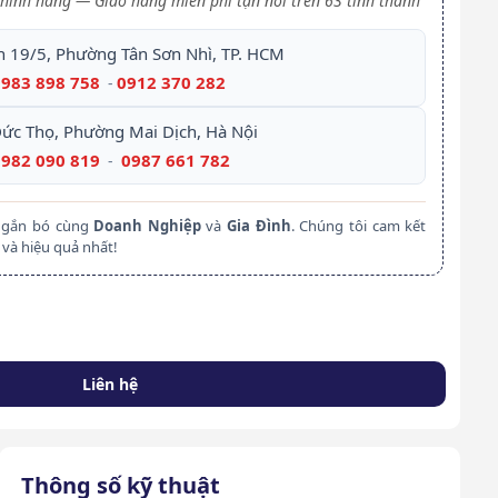
hính hãng — Giao hàng miễn phí tận nơi trên 63 tỉnh thành
h 19/5, Phường Tân Sơn Nhì, TP. HCM
0983 898 758
0912 370 282
-
Đức Thọ, Phường Mai Dịch, Hà Nội
0982 090 819
0987 661 782
-
m gắn bó cùng
Doanh Nghiệp
và
Gia Đình
. Chúng tôi cam kết
và hiệu quả nhất!
Liên hệ
Thông số kỹ thuật