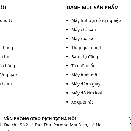
TÔI
DANH MỤC SẢN PHẨM
 Người dùng lau sàn trong thời gian dài mà không phải
ệ sinh văn phòng, khách sạn, trường học, bệnh viện hay
công ty
Máy hút bụi công nghiệp
ao hiệu suất làm việc.
Máy chà sàn
Máy rửa xe
án hàng
Tháp giải nhiệt
ến lược
Barie tự động
ửa hàng
Tủ chống ẩm
ường gặp
Máy bơm mỡ
o hành
Máy đánh giày
Máy dò kim loại
Xe quét rác
VĂN PHÒNG GIAO DỊCH TẠI HÀ NỘI
4
Địa chỉ: Số 2 Lê Đức Thọ, Phường Mai Dịch, Hà Nội