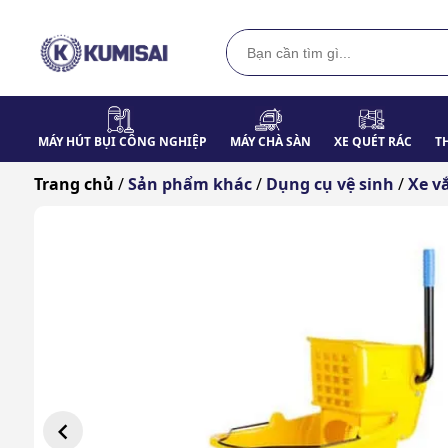
MÁY HÚT BỤI CÔNG NGHIỆP
MÁY CHÀ SÀN
XE QUÉT RÁC
T
Trang chủ
/
Sản phẩm khác
/
Dụng cụ vệ sinh
/
Xe v