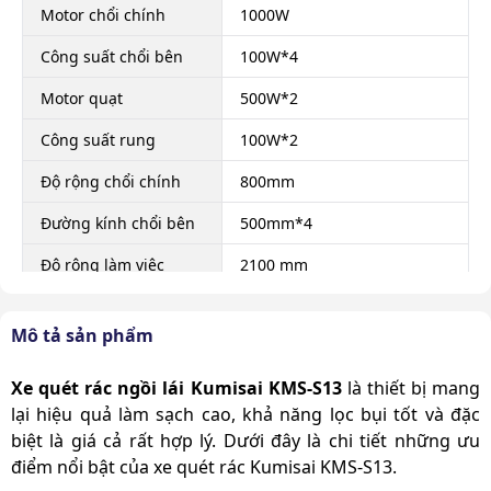
Motor chổi chính
1000W
Công suất chổi bên
100W*4
Motor quạt
500W*2
Công suất rung
100W*2
Độ rộng chổi chính
800mm
Đường kính chổi bên
500mm*4
Độ rộng làm việc
2100 mm
Độ dốc tối đa
35%
Mô tả sản phẩm
Tốc độ di chuyển
12-16km/h
Xe quét rác ngồi lái Kumisai KMS-S13
là thiết bị mang
Dung tích thùng chứa
220 Lít
lại hiệu quả làm sạch cao, khả năng lọc bụi tốt và đặc
bụi bẩn, rác
biệt là giá cả rất hợp lý. Dưới đây là chi tiết những ưu
Dung tích thùng chứa
điểm nổi bật của xe quét rác Kumisai KMS-S13.
200 Lít
nước sạch