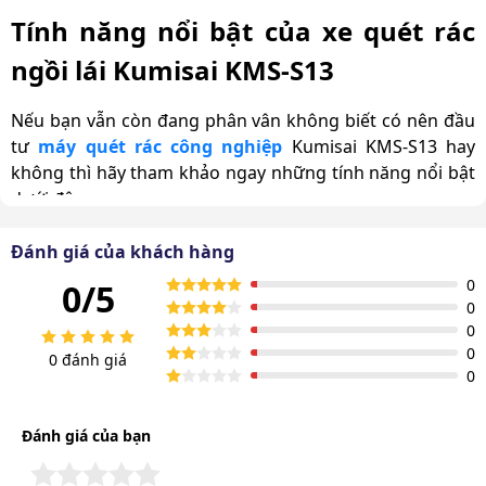
Tính năng nổi bật của xe quét rác
ngồi lái Kumisai KMS-S13
Nếu bạn vẫn còn đang phân vân không biết có nên đầu
tư
máy quét rác công nghiệp
Kumisai KMS-S13 hay
không thì hãy tham khảo ngay những tính năng nổi bật
dưới đây:
Thiết kế có khả năng di chuyển linh hoạt
Đánh giá của khách hàng
0
0/5
Xe quét rác ngồi lái Kumisai KMS-S13 có thiết kế trông
0
như một chiếc xe ô tô thu nhỏ với khả năng di chuyển
0
linh hoạt. Đây là dạng xe quét rácc ngồi lái, được điều
0
0 đánh giá
khiển bởi hệ thống vô lăng, kết hợp với đó là động cơ
0
cùng hệ thống bánh xe lớn.
Đánh giá của bạn
Buồng lái với vô lăng, các nút điều khiển, chân phanh,
chân ga trên xe được sắp xếp khoa học tiện lợi. Đặc biệt,