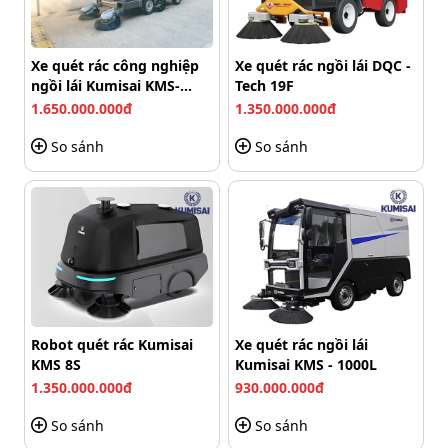
S13 luôn được chú ý về chất lượng, độ bền. Thiết bị được
sản xuất theo công nghệ tân tiến, trải qua kiểm định
nghiêm ngặt về chất lượng trước khi đưa ra thị trường.
Xe quét rác công nghiệp
Xe quét rác ngồi lái DQC -
ngồi lái Kumisai KMS-
Tech 19F
2000-M (Pin Lithium)
1.650.000.000đ
1.350.000.000đ
So sánh
So sánh
Robot quét rác Kumisai
Xe quét rác ngồi lái
KMS 8S
Kumisai KMS - 1000L
1.350.000.000đ
930.000.000đ
So sánh
So sánh