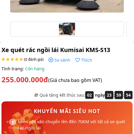
Xe quét rác ngồi lái Kumisai KMS-S13
(0 đánh giá)
So sánh
Thích
Tình trạng:
Còn hàng
255.000.000đ
(Giá chưa bao gồm VAT)
🎁 Quà tặng kết thúc sau:
02
ngày
23
:
59
:
53
KHUYẾN MÃI SIÊU HOT
Miễn phí vận chuyển lên đến 70KM với tất cả xe quét
rác ngồi lái