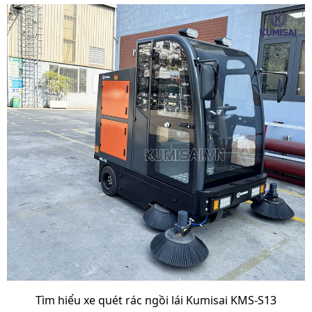
Điện áp ắc quy
48V 150AH (6 pin 8V)
Thời gian làm việc
6 - 8h
liên tục
Kích thước sản phẩm
2400 x 2050 x 1950mm
Kích thước bánh xe
400 x 80mm
Kích thước đóng gói
2300 x 1750 2400mm
Trọng lượng sản
1100 kg
phẩm
Xuất xứ
Chính hãng
Thời gian bảo hành
12 tháng
máy
Thời gian bảo hành
6 tháng
pin sạc
Tìm hiểu xe quét rác ngồi lái Kumisai KMS-S13