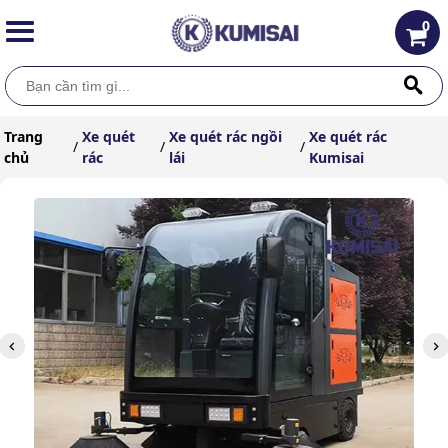
0
Trang
Xe quét
Xe quét rác ngồi
Xe quét rác
/
/
/
chủ
rác
lái
Kumisai