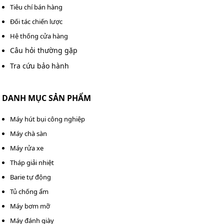
Tiêu chí bán hàng
Như vậy chúng ta đã cùng bạn đi tìm hiểu chi tiết những
Đối tác chiến lược
điểm nổi bật nhất của
xe quét rác ngồi lái Kumisai
Hệ thống cửa hàng
KMS-S13
. Có thể nói đây là thiết bị rất đáng để đầu tư.
Câu hỏi thường gặp
Để được hỗ trợ mua sản phẩm nhanh chóng nhất quý
Tra cứu bảo hành
khách vui lòng liên hệ
Hotline: 0983 898 758
.
DANH MỤC SẢN PHẨM
Máy hút bụi công nghiệp
Máy chà sàn
Máy rửa xe
Tháp giải nhiệt
Barie tự động
Tủ chống ẩm
Máy bơm mỡ
Máy đánh giày