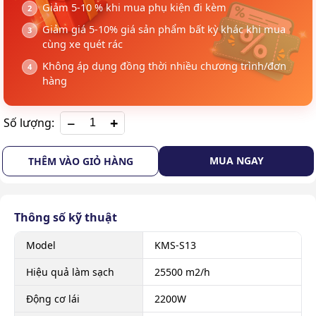
Giảm 5-10 % khi mua phụ kiện đi kèm
Giảm giá 5-10% giá sản phẩm bất kỳ khác khi mua
cùng xe quét rác
Không áp dụng đồng thời nhiều chương trình/đơn
hàng
+
Số lượng:
MUA NGAY
THÊM VÀO GIỎ HÀNG
Thông số kỹ thuật
Model
KMS-S13
Hiệu quả làm sạch
25500 m2/h
Động cơ lái
2200W