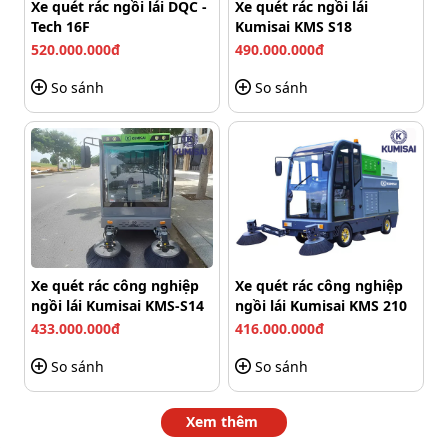
Xe quét rác ngồi lái DQC -
Xe quét rác ngồi lái
vận hành mạnh mẽ, quét sạch bụi bẩn và rác lớn mà vẫn
Tech 16F
Kumisai KMS S18
duy trì sự ổn định và êm ái. Thiết kế động cơ tiên tiến
520.000.000đ
490.000.000đ
giảm rung lắc, vận hành bền bỉ.
So sánh
So sánh
Xe quét rác công nghiệp
Xe quét rác công nghiệp
ngồi lái Kumisai KMS-S14
ngồi lái Kumisai KMS 210
433.000.000đ
416.000.000đ
So sánh
So sánh
Xem thêm