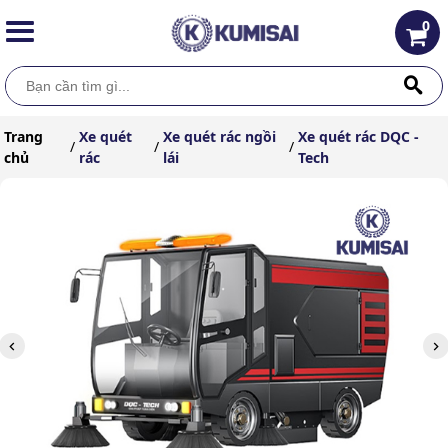
0
Trang
Xe quét
Xe quét rác ngồi
Xe quét rác DQC -
/
/
/
chủ
rác
lái
Tech