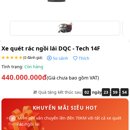
Xe quét rác ngồi lái DQC - Tech 14F
(0 đánh giá)
So sánh
Thích
Tình trạng:
Còn hàng
440.000.000đ
(Giá chưa bao gồm VAT)
🎁 Quà tặng kết thúc sau:
02
ngày
23
:
59
:
54
KHUYẾN MÃI SIÊU HOT
Miễn phí vận chuyển lên đến 70KM với tất cả xe quét
rác ngồi lái