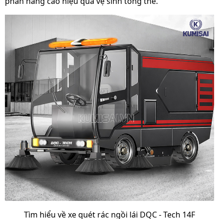
phần nâng cao hiệu quả vệ sinh tổng thể.
Thời gian bảo hành
2 năm
xe
Xuất xứ
Chính hãng
Tìm hiểu về xe quét rác ngồi lái DQC - Tech 14F